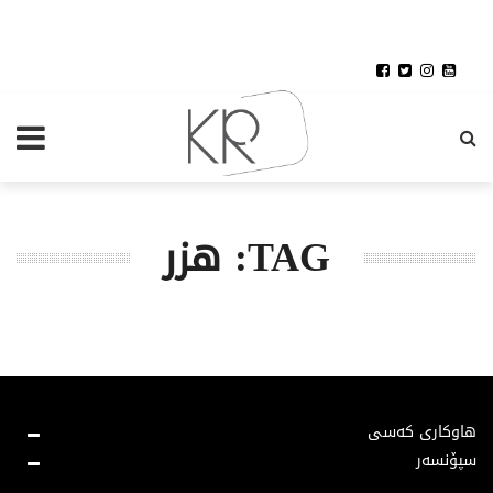
TAG: هزر
هاوکاری کەسی
سپۆنسەر