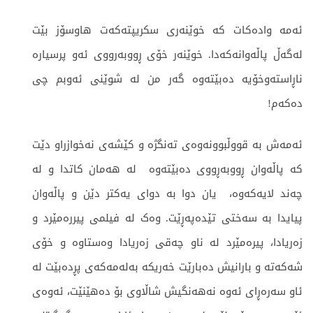
ئه‌مه‌ واده‌كات كه‌ خوێنه‌ری سكریپته‌كه‌ت هاوسۆز بێت
له‌گه‌ڵ پاڵه‌وانه‌كه‌دا. خوێنه‌ر خۆی ڕووبه‌رووی ئه‌و پرسیاره‌
ناڕاسته‌وخۆیه‌ ده‌بێته‌وه‌ گه‌ر من له‌ شوێنی ئه‌وبم چی
ده‌كه‌م!
ئەمەش بە قووڵبوونەوەی تەنگژە و کێشەی نەخوازراو دێت
کە پاڵەوان ڕووبەڕووی دەبێتەوە لە هەمان کاتدا و لە
چەند لایەکەوە، یان دوا بە دوای یەکتر دێن و پاڵەوان
پیایدا بە سەختی تێدەپەڕێت. وەک لە فیلمی پیررەمێرد و
زەریادا، پیرەمێرد لە ناو چەقی زەریادا وەستاوە و خۆی
شەکەتە و بارانیش دەبارێت خەریکە بەلەمەکەی پڕدەبێت لە
ئاو سەرەڕای ئەوە نەهەنگیش شاڵاوی بۆ دەهێنێت، ئەوەی