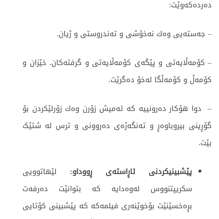
ده‌رده‌كه‌وێت:
– جه‌سته‌یی وه‌ك نه‌خۆشی و ته‌ندروستی و ژیان.
– كۆمه‌ڵایه‌تی و پێگه‌ی كۆمه‌ڵایه‌تی و گرفته‌كان. خێزان و
كۆمه‌ڵ و كۆمه‌ڵگا له‌خۆ ده‌گرێت.
– دوا هۆكار ده‌رونییه‌ كه‌ ئه‌میش زۆرن وه‌ك زۆرلێكردن بۆ
گۆڕینی بیروباوه‌ڕ و ته‌نگه‌ژه‌ی ده‌روونی و ترس لە شتێک
بێت.
پێشبینیكردنی ئاڕاسته‌ی ڕووداو:
لێهاتوویی
سكریپتنووس له‌وه‌دایه‌ كه‌ بتوانێت ده‌رفه‌ت
بڕەخسێنێت‌ بۆخوێنه‌ری فیلمه‌كه‌ كه‌ پێشبینی كۆتایی