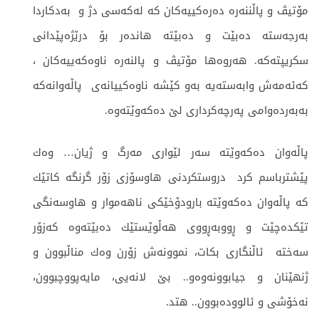
مۆتیڤ و پاڵننه‌ره‌ ده‌ره‌كییه‌كان كه‌ له‌كه‌سی دژ و به‌دكاردا
به‌رجه‌سته‌ ده‌بێت و ده‌بێته‌ هانده‌ر بۆ درێژه‌پێدانی
سكریپته‌كه‌. هه‌روه‌ها مۆتیڤ و پالنه‌ره‌ ناوه‌كه‌ییه‌كان ،
كه‌ئه‌مه‌ش وابه‌سته‌یه‌ بەو ‌كێشه‌ ناوه‌كییانه‌ی پاڵه‌وانه‌كه‌
به‌به‌رده‌وامی په‌رچه‌كرداری لێ ده‌كه‌وێته‌وه‌.
پاڵه‌وان ده‌كه‌وێته‌ سه‌ر لێواری مەرگ و ژیان… وه‌ك
پێشترباسم كرد ‌ دروستكردنی هاوسۆزی زۆر گرنگه‌ كاتێك
كه‌ پاڵه‌وان ده‌كه‌وێته‌ بارودۆخێکی ناهەموار و هاوسەنگی
تێکده‌چێت و ڕووبه‌ڕووی هه‌ڵوێستێك ده‌بێته‌وه‌ كه‌زۆر
سەختە ئاڵنگاری بكات، نموونه‌ش زۆرن وه‌ك مناڵبوون و
ژنهێنان و جیابوونه‌وه‌و.. بێ لا‌نه‌یی‌، مایه‌پووچبوون،
نه‌خۆشی و ئالووده‌بوون.. هتد.