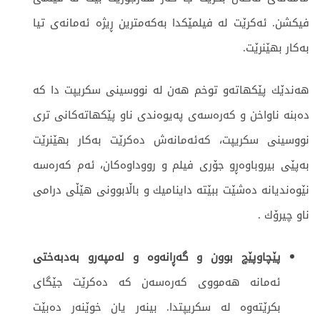
فیكشن. ئەکرێت لە فیلمێکدا بەکەمترین ڕیژە ئەمانەی تیا
بەکار بهێنرێت.
هه‌ندێك پێكهاته‌و توخم هه‌ن له‌ نووسینی سكریپت دا کە
ده‌بنه‌ ناواخن و كه‌ره‌سه‌ی پەیوه‌ندی ناو پێكهاته‌كانی تری
نووسینی سكریپت، كه‌ئه‌مانه‌ش ده‌كرێت به‌كار بهێنرێت
بەپێی بیروباوه‌ڕو جۆری فیلم و رووداوه‌كان، ئه‌م كه‌ره‌سه‌
نێوه‌ندیانه‌ ده‌شێت ببێتە داینامیك و باڵابوونی هێڵی درامی
ناو چیرۆك .
پێچاوپێچ بوون و گه‌ڕانه‌وه‌ و له‌مپه‌رو به‌دبه‌ختی
ئه‌مانه‌ هه‌مووی كه‌ره‌سه‌ن كه‌ ده‌كرێت جێگای
بكرێته‌وه‌ له‌ سكریپتدا. بینه‌ر یان خوێنه‌ر ده‌بێت