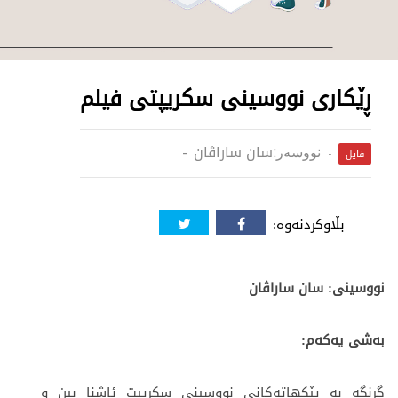
ڕێکاری نووسینی سکریپتی فیلم
سان ساراڤان
نووسەر:
فایل
بڵاوکردنەوە:
نووسینی: سان ساراڤان
بەشی یەکەم:
گرنگه‌ بە‌ پێكهاته‌كانی نووسینی سکریپت ئاشنا بین و