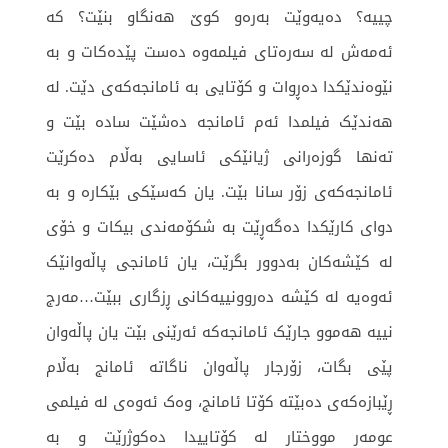
چییه‌؟ ده‌یه‌وێت به‌ره‌و كوێ هه‌نگاو بنێت؟ کە
ئەمەش لە سەرەتای فیلمەوە دەست پێدەکات و بە
نێوەندێکدا دەڕوات و کۆتایی بە ئامانجەکەی دێت. لە
هەندێک فیلمدا ئەم ئامانجە دەشێت سادە بێت و
تەنها گوزەرانی ژیانێکی ئاسایی بەڵام دەکرێت
ئامانجەکەی زۆر سانا بێت. یان کەسێکی بێکارە و بە
دوای کارێکدا دەگەڕێت بە شکۆمەندی بیکات و خۆی
لە کێشەکان بەدوور بگرێت، یان ئامانجی پاڵەوانێک
ئەوەیە لە کێشە دەروونییەکانی ڕزگاری ببێت…مەرج
نییە هەموو جارێک ئامانجەکە ئەرێنی بێت یان پاڵەوان
پێی بگات، زۆرجار پاڵەوان ناگاتە ئامانج بەڵام
ڕێبازەکەی دەبێتە کۆتا ئامانج، وەک ئەوەی لە فیلمی
عومەر مووختار لە کۆتاییدا دەکوژرێت و بە