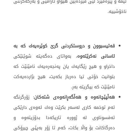
ئێمە و پیرەمێرد لێی فیردەبین هیواو ئارامیی و بەرگەگرتنی
ناخۆشییە.
قه‌تیسبوون و دروستكردنی گرێ كوێره‌یه‌ك
كه‌ به
‌ئاسانی نه‌كرێته‌وه‌
، به‌واتای ده‌گه‌یته‌ شوێنێكی
داخراو و هیچ رێگایه‌ك یان په‌نجه‌ره‌یه‌ك نامێنێت كه‌
بتوانیت خۆتی تیا ده‌رباز بكه‌یت، هیچ بژارده‌یه‌كت
نامێنێت كه‌ بیگریته‌ به‌ر.
هه‌ڵپێچانه‌وه‌ و هه‌ڵگه‌ڕانه‌وه‌ی شته‌كان
: زۆرگرنگه‌
ئه‌م توخمه‌ كاری له‌سه‌ر بكرێت وه‌ك ئه‌وه‌ی دارێكی
ئه‌فسوناوی له‌ ژووره‌ تاریكه‌دا بدۆزیته‌وه‌ و
ده‌رگاكانت بۆ واڵا بكات، كه‌م تا زۆر به‌پێی چیرۆكی