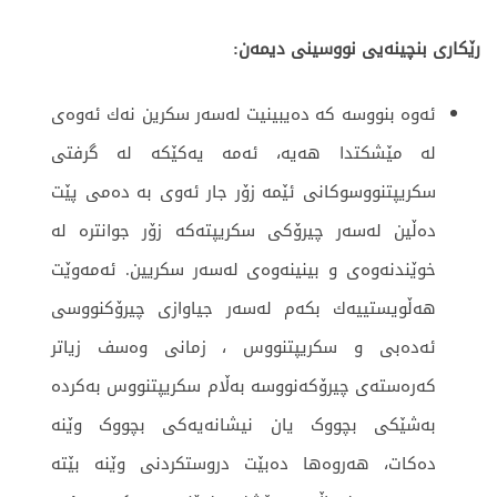
رێكاری بنچینه‌یی نووسینی دیمەن:
ئه‌وه ‌بنووسە كه‌ ده‌یبینیت له‌سه‌ر سكرین نه‌ك ئه‌وه‌ی
لە مێشكتدا هەیە، ئەمە یەکێکە لە گرفتی
سکریپتنووسوکانی ئێمە زۆر جار ئەوی بە دەمی پێت
دەڵین لەسەر چیرۆکی سکریپتەکە زۆر جوانترە لە
خوێندنەوەی و بینینەوەی لەسەر سکریین. ئه‌مه‌وێت
هه‌ڵویستییه‌ك بكه‌م له‌سه‌ر جیاوازی چیرۆكنووسی
ئه‌ده‌بی و سكریپتنووس ، زمانی وەسف زیاتر
کەرەستەی چیرۆکەنووسە بەڵام سکریپتنووس بەکردە
بەشێکی بچووک یان نیشانەیەکی بچووک وێنە
دەکات، هەروەها دەبێت دروستكردنی وێنه‌ بێته‌