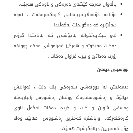
پاڵه‌وان مه‌رجه‌ كێشه‌ی ده‌ره‌كی و ناوه‌كی هه‌بێت.
قۆناغه‌ كۆمه‌ڵایه‌تییه‌كانی كاره‌كته‌ره‌كه‌ت ، ئەوە‌
هه‌ڵبژیره کە ‌ده‌گونجێت له‌گه‌ڵیدا
ئه‌و حیكایه‌تخوانه‌ به‌جۆشەی كه‌ له‌ناختدا گوزه‌ر
ده‌كات مەیکوژە و هەرگیز فەرامۆشی مەکە چوونکە
زۆرت دەداتێ و بیرت فراوان دەکات .
نووسینی دیمەن
دیمەنیش له‌ دووبه‌شی سه‌ره‌كی پێك دێت ، ئه‌وانیش
دیالۆگ و ڕه‌شنووسه‌،وەک ووتمان ڕەشنووس زانیاریەکە
وەسفی شوێن و کات و کردە دەکات لەگەڵ ناوی
کارەکتەرکە، واباشتره‌ كه‌مترین ڕەشنووس ‌ هه‌بێت وه‌ك
چۆن کەمتریین دیالۆگیشیت هەبێت.