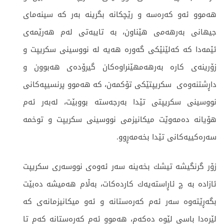
هه‌موو ئه‌و كه‌ره‌سه‌ و رێچكانه‌ بگرینه‌ به‌ر كه‌ سینه‌مای
جیهانی به‌رهه‌می هێناون، به ‌تایبه‌تی له‌م هه‌رێمه‌ی
ئێمه‌دا كه‌ كه‌لێنێكی گه‌وره‌ هه‌یه‌ له‌ نووسینی سكریپت و
زۆرینەی ‌كاره‌ به‌رهه‌مهێنراوه‌كان گیرۆده‌ی هه‌بوون و
داڕشتنه‌وه‌ی سكریپتێكی تۆكمه‌ن، كه‌ هه‌موو پرنسیپه‌كانی
نووسینی سكریپتی تێدا به‌رجه‌ستە بووبێت، له‌به‌ر ئه‌م
هۆیانه‌ ده‌مه‌وێت میكانیزمی نووسینی سكریپت و توخمه‌
سه‌ره‌كییه‌كانی تێدا بخەمەڕوو.
زۆر گرنگیشه‌ تیشك بخه‌ینه‌ سه‌ر ئه‌وه‌ی نووسەری سکریپت
ئازاده‌ به ‌چ ئاڕاسته‌یه‌ك كارده‌كات، به‌ڵام هه‌میشه‌ ده‌بێت
بگه‌ڕێته‌وه‌ سه‌ر ئه‌م كه‌ره‌ستانه‌ و ئه‌و میكانیزمانه‌ی كه‌
لێره‌دا باسی لێوه‌ ‌ده‌كه‌م، هه‌موو ئه‌م كه‌ره‌ستانه‌ كه‌م تا