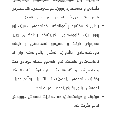
دڵنیایی و ده‌ستبه‌رداربوون، خۆشه‌ویستی، هه‌ستكردن
به‌ژین ، هه‌ستی گه‌شه‌كردن و برەودان…هتد)
پلانی كاره‌كته‌ره‌ پاڵه‌وانه‌كه‌.. كه‌ئه‌مه‌ش ده‌بێت زۆر
ڕوون بێت بۆنووسه‌ری سكریپته‌كه‌، پلانه‌كانی چیین‌
سه‌ره‌ڕای گرفت و له‌مپه‌رو نه‌هامه‌تی و كێشه‌
ناوه‌كییه‌كانی پاڵه‌وان، ئه‌گه‌ر پاڵه‌وانه‌كه‌ واز له‌
ئامانجه‌كانی بهێنێت، ئه‌وا هه‌موو شتێك كۆتایی دێت
و داده‌چێت.. ره‌نگه‌ هه‌ندێك جار بته‌وێت كه‌ پلانه‌كه‌
بگۆرێت ، ئه‌مه‌ش پێده‌چێت ئاسانتر بێت به‌ڵام ده‌بێت
ئه‌مه‌ش بینای بۆ بكرێتەوە سەر لە نوێ.
مۆتیڤ و خواسته‌كان: كه‌ ده‌كرێت ئه‌مه‌ش دووبه‌ش
له‌خۆ بگرێت كه‌: