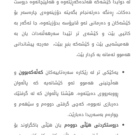
لە دوایدا کێشەکە هەڵدەگەڕێتەوە و هەڵپێچانەوە دروست
دەکات، ڕەنگە دەرئەنجام بگەیتە دۆزینەوەی چارەسەر بۆ
کێشەکان و دەرمانی ئەو ڤایرۆسە بدۆزیتەوە، جا ئەگەر بە
کاتیی بێت و كێشەی تر تێیدا سەرهەڵنەدات یان بە
هەمیشەیی بێت و کێشەکە بنبڕ ببێت، مەرجە پیشاندانی
هەموو ئەمانە بە کردار بێت.
یه‌كێكی تر له‌ رێكاره‌ سه‌ره‌تاییه‌كان
كه‌ڵه‌كه‌بوون
و
هه‌ڵچنینی هه‌موو ئه‌و كێشانه‌یه‌ كه‌ پاڵه‌وان
ڕووبه‌رووی ده‌بێته‌وه‌. هێشتا پاڵه‌وان كه‌ له‌ گرفتێك
ده‌ربازی نه‌بووە، كه‌چی گرفتی دووه‌م و سێهه‌م و
چواره‌م به‌سه‌ریدا ده‌بارێت.
دروستكردنی هێڵی دووه‌م
یان هێڵی باکگراوند‌ بۆ