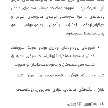
ئاڕاستەیەک بڕوات. نموونە وەک کەلەڕەقی سەرەڕای هەوڵ
ودنیابینی .. دوا كه‌ره‌سه‌و توخمی په‌یوه‌ندی شوێن و
جوگرافیایه‌كه‌ ئه‌شێت پاڵه‌وان به‌به‌رده‌وامی له‌و
په‌یوه‌ندییه‌دا بسوڕێته‌وه‌.
شووێنی رووداوه‌كان، وه‌رزی بۆنه‌و نه‌ریت، سروشت،
كه‌ش و هه‌وا هه‌ندێك تێروانینی كلاسیكی هه‌یه‌ بۆ
كه‌شه‌ سروشتییه‌كان و په‌یوه‌ندییه‌كانیان بۆ نموونه‌
هه‌وره‌ بروسكه‌: هۆگری و هه‌ودابوون، تیرۆر، مردن.. هتد.
باران: :- دڵته‌نگی، ته‌نیایی، بێزاری، له‌باربوون، ڕۆمانسیەت
با :- په‌رتبوون، تێكچوون.