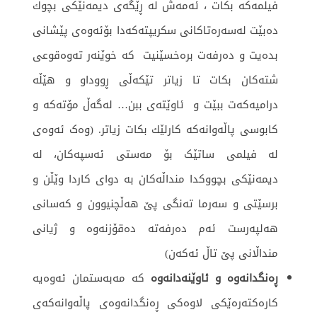
فیلمه‌كه‌ بكات ، ئه‌مه‌ش لە ڕێگەی دیمەنێكی بچوك
ده‌بێت له‌سه‌ره‌تاكانی سكریپته‌كه‌دا بۆئه‌وه‌ی پێشانی
بده‌یت و ده‌رفه‌ت بره‌خسێنیت كه‌ خوێنه‌ر تەوەقوعی
شتەکان بکات تا زیاتر تێكه‌ڵی ڕووداو و هێڵه‌
درامیه‌كەت‌ ببێت و ئاوێته‌ی ببن… له‌گه‌ڵ مۆته‌كه ‌و
كابوسی پاڵه‌وانه‌كه‌ كارلێك بكات زیاتر. (وەک ئەوەی
لە فیلمی ساتێک بۆ مەستی ئەسپەکان، لە
دیمەنێکی بچووکدا منداڵەکان بە دوای کاردا وێڵن و
برسێتی و سەرما تەنگی پێ هەڵچنیوون و کەسانی
هەلپەرست ئەم دەرفەتە دەقۆزنەوە و ژیانی
منداڵانی پێ تاڵ ئەکەن)
ڕه‌نگدانه‌وه‌ و ئاوێنەدانەوە
كه‌ مه‌به‌ستمان ئه‌وه‌یه‌
كاره‌كته‌ره‌ێكی لاوه‌كی ڕه‌نگدانه‌وه‌ی پاڵه‌وانه‌كه‌ی