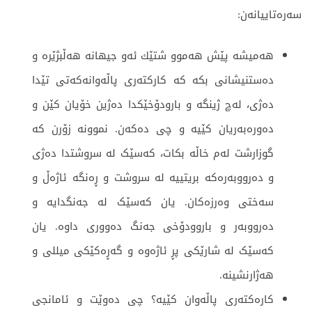
سه‌ره‌تاییا‌نه‌ن:
هه‌میشه‌ پێش هه‌موو شتێك ئه‌و جیهانه‌ هه‌ڵبژێره‌ و
ده‌ستنیشانی بكه‌ كه‌ كاركته‌ری پاڵه‌وانه‌كه‌تی تێدا
دەژی‌، له‌چ ژینگه‌ و بارودۆخێکدا ده‌ژین خۆیان كێن و
ده‌وره‌به‌ریان كێیه ‌و چی ده‌كه‌ن. نموونە زۆرن کە
گوزارشت لەم خاڵە بکات، کەسێک لە سروشتدا دەژی
و دەرووبەرەکە بریتییە لە سروشت و ڕەنگە ئاژەڵ و
سەختی وەرزەکان. یان کەسێک لە جەنگدایە و
دەرووبەر و باروودۆخی جەنگ دەووری داوە. یان
کەسێک لە شارێکی پڕ ئاژەوە و گەڕەکێکی میللی و
هەژارنشینە.
كاره‌كته‌ری پاڵه‌وان كێیه‌؟ چی ده‌وێت و ئامانجی