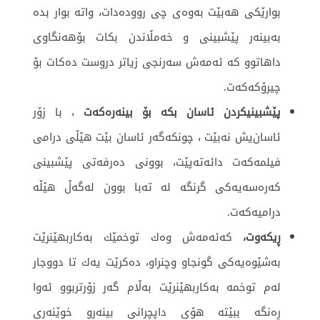
بوارێكی هه‌بێت به‌وه‌ی چی رووده‌دات، واته‌ بوار بده‌
به‌بینه‌ر پێشبینی و خه‌مڵاندن بكات بۆهه‌نگاوی
داهاتوو كه ‌ئه‌مه‌ش سه‌رنجی زیاتر دروست دەکات بۆ
چیرۆكه‌كه‌ت.
پێشبینیكردن ئاسان بكه‌ بۆ بینه‌ره‌كه‌ت
، با زۆر
ئاسان‌یش نه‌بێت ، چونكه‌گه‌ر ئاسان بێت هێڵی درامی
فیلمه‌كه‌ت دائەتەپێت، بوونی دەرفەتی پێشبینی
كه‌ره‌سه‌یه‌كی گرنگه‌ له‌ تەبا بوون لەگەڵ هێڵه‌
درامیه‌كه‌ت.
ڕیكه‌وت،
كه‌ئه‌مه‌ش وه‌ك توخمێك به‌كاربهێنرێت
به‌شێوه‌یه‌كی گونجاو وچنراو، ده‌كرێت یه‌ك تا دووجار
له‌م توخمه‌ به‌كاربهێنرێت به‌ڵام گه‌ر زۆرتربوو ئه‌وا
ڕه‌نگه‌ ببێته‌ هۆی داپچرانی بینه‌رو خوێنه‌ری