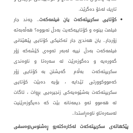
تاریك له‌خۆ ده‌گرێت.
كۆتایی سكریپته‌كه‌ت یان فیلمه‌كه‌ت
.. چه‌ند جار
فیلمت بینوه‌ و كۆتاییەكەیت به‌دڵ نه‌بووه‌؟ هه‌ڵه‌بەته‌
زۆرجار.. یان هه‌ندێ جار ته‌كنیكی كۆتایی پێهێنانی
فیلمه‌كه‌ت به‌دڵ نییە له‌به‌ر ئه‌وه‌ی كێشەکە زۆر
گه‌وره‌یە و دەگوزەرێت لە سەرەتا و ناوەندی
سکریپتەکەت بەڵام ‌ گه‌یشتن بە كۆتایی زۆر
کەمووکوورتی تێدایە ، بۆیه‌ ده‌بێت كۆتایی
سكریپته‌كه‌ت به‌شێوه‌یه‌كی زنجیره‌یی بڕوات ، ئاگات
له‌ هه‌موو ئه‌و دیمەنانه‌ بێت كه‌ دەیگوزەرێنیت
له‌سه‌ره‌تاو ناوه‌ڕاستدا..
پێكهاته‌ی سكریپته‌كه‌ت له‌كاره‌كته‌رو ڕه‌شنوس(وه‌سفی