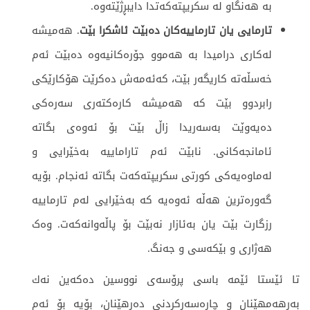
بە هەنگاو لە سکریپتەکەتدا دایبڕژێتەوە.
تارمایی یان تارماییه‌كان ده‌بێت ئاشكرا بێت
. هه‌میشه‌
له‌كاری درامیدا به‌ هه‌موو جۆره‌كانیه‌وه‌ ده‌بێت ئه‌م
خەسڵەتە‌ كاریگه‌ر بێت، كه‌ئه‌مه‌ش دەکرێت هۆكارێكی
رابردوو بێت‌ كه‌ هه‌میشه‌ كاره‌كته‌ری سه‌ره‌كی
ده‌یه‌وێت به‌سه‌ریدا زاڵ بێت بۆ ئه‌وه‌ی بگاته‌
ئامانجه‌كانی. نابێت ئه‌م تاراماییه‌ به‌خێرایی و
له‌ماوه‌یه‌كی كورتی سكریپته‌كه‌ت بگاته‌ ئه‌نجام. بۆیه‌
گه‌وره‌ترین هه‌ڵه‌ ئه‌وه‌یه‌ كه‌ به‌خێرایی له‌م تارماییه‌
رزگارت بێت یان به‌ئازار نه‌بێت بۆ پاڵه‌وانه‌كه‌ت. وەک
هەژاری و بێکەسی و جەنگ.
تا ئێستا ئێمه‌ باسی پرۆسه‌ی نووسین ده‌كه‌ین نه‌ك
به‌رهه‌مهێنان و چاره‌سه‌ركردنی ده‌رهێنان، بۆیه‌ بۆ ‌ئه‌م