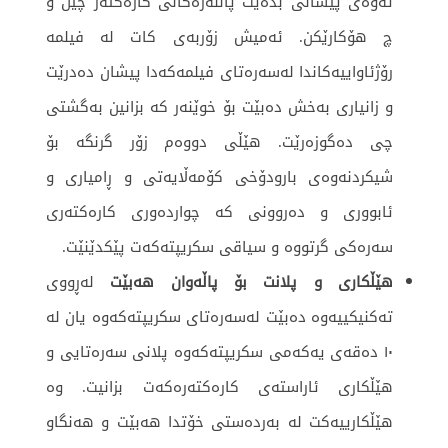
ئه‌وه‌ی پیشانی بده‌یت پاڵنه‌ره‌كانی كارەكته‌ر‌ چین و
چ هۆكارێكن. ئه‌میش زۆربه‌ی كات له‌ فیلمه‌
رۆژئاواییه‌كاندا له‌سه‌ره‌تای فیلمه‌كه‌دا پیشان ده‌درێت
و زانیاری به‌خش ده‌بێت بۆ خوێنه‌ر كه‌ بزانین به‌گشتی
چی ده‌گوزەرێت. هێڵی دووەم زۆر گرنگە بۆ
شیکردنەوەی بارودۆخی کۆمەڵایەتی و ڕامیاری و
ئابووری و دەروونی کە چواردەوری کارەکتەری
سەرەکی گرتووە و سیاقی سکریپتەکەت پێکدێنێت.
هێڵكاری و پلانت بۆ پاڵه‌وان هه‌بێت
له‌ڕووی
ته‌كنیكییه‌وه‌ ده‌بێت له‌سه‌ره‌تای سكریپته‌كه‌وه‌ یان له‌
١٠‌ ده‌قه‌ی یه‌كه‌می سكریپته‌كه‌وه‌ پلانی سه‌ره‌تایی و
هێڵكاری ئاراسته‌ی كاره‌كته‌ره‌كه‌ت بزانیت. وە
هێڵکارییەکت لە بەردەستی خۆتدا هەبێت و هەنگاو