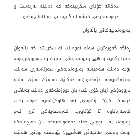
دەگاتە کۆتای سکریپتەکە کە دەبێتە بەربەست و
درووستکردنی کێشە لە گەیشتنی بە ئامانجەکەی
په‌یوه‌ندییه‌كانی پاڵه‌وان
ڕه‌نگه‌ گه‌وره‌ترین هه‌ڵه‌ ئه‌وه‌بێت له‌ سكریپتدا كه‌ پاڵه‌وان
ته‌نیا بكه‌یت و هیچ په‌یوه‌ندیه‌كی نه‌بێت به‌ ده‌وروبه‌ریه‌وه‌،
بۆیه‌ ده‌بێت هه‌میشه‌ په‌یوه‌ندیه‌كی سه‌رتاسه‌ری هه‌بێت
به‌دژه‌كه‌یه‌وه‌، دژەکەی(کە دەکرێت کەسێک نەبێت بەڵکو
باروودۆخی ژیان خۆی بێت)‌ یان دووژمنه‌كه‌ی دەبێت به‌باشی
دروست بكرێت بۆئه‌وه‌ی ئه‌و هاوكێشه‌یه‌ ‌ته‌واو بكات
له‌سه‌ره‌تاوه‌ تا كۆتایی.. كه‌ره‌سه‌یه‌كی تری ئه‌م
په‌یوه‌ندییه‌، بوونی چه‌ند ده‌مه‌وانه‌یه‌كە یان دەرچەیە‌كە
(وەک وەلفی مەنجەڵی هەڵمیین) پێویستە بوونی هەبێت