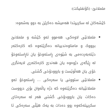
ململانێ- (کۆنفلیکت):
كێشه‌كان له‌ سكریپتدا هه‌میشه‌ ده‌كرێن به‌ دوو به‌شه‌وه‌:
ململانێی لاوه‌كی، هەموو ئەو کێشە و ململانێ
بچووک و مامناوەندییانە دەگرێتەوە کە کارەکتەر
دێتەبەردەمی بە شێوەی ڕاستەوخۆ یان ناڕاستەوخۆ
لە ڕێگەی دژوەوە یان هەندێ کارەکتەری لایەنگری
خۆی یان هەڵوێست و باروودۆخی گشتی.
ململانێی ستوونی یا سه‌ره‌كی … ڕاستەوخۆ ئەو
ململانێیانە دەگرێتەوە کە دژە پاڵەوان بۆی درووست
دەکات یان باروودۆخی گشتی هەر لە سەرەتای
سکریپتەکەوە روو دەدات بە یەک هێڵی سەرەکی تا