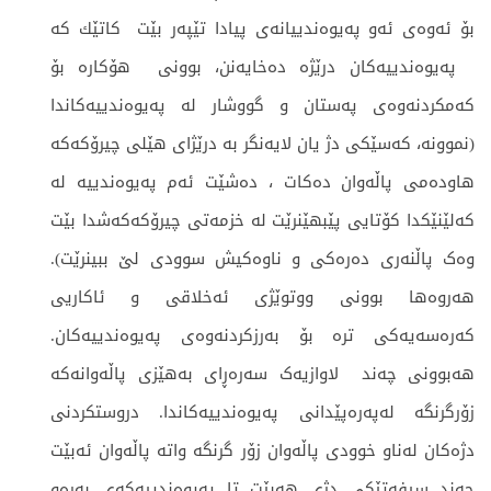
بۆ ئەوەی ئەو په‌یوه‌ندییانه‌ی پیادا تێپه‌ر بێت كاتێك کە
پەیوەندییەکان درێژه‌ ده‌خایه‌نن، بوونی هۆکارە بۆ
کەمکردنەوەی پەستان و گووشار لە پەیوەندییەکاندا
(نموونە، کەسێکی دژ یان لایەنگر بە درێژای هێلی چیرۆکەکە
هاودەمی پاڵەوان دەکات ، دەشێت ئەم پەیوەندییە لە
کەلێنێکدا کۆتایی پێبهێنرێت لە خزمەتی چیرۆکەکەشدا بێت
وەک پاڵنەری دەرەکی و ناوەکیش سوودی لێ ببینرێت).‌
هه‌روه‌ها بوونی ووتوێژی ئه‌خلاقی و ئاكاریی
كه‌ره‌سه‌یه‌كی ترە بۆ به‌رزكردنه‌وه‌ی په‌یوه‌ندییه‌كان.
هەبوونی چەند لاوازیەک سه‌ره‌ڕای به‌هێزی پاڵەوانەکە
زۆرگرنگە له‌په‌ره‌پێدانی په‌یوه‌ندییه‌كاندا. دروستكردنی
دژه‌كان له‌ناو خوودی پاڵه‌وان زۆر گرنگه‌ واته‌ پاڵه‌وان ئه‌بێت
چه‌ند سیفه‌تێكی دژی هه‌بێت تا په‌یوه‌ندییه‌كەی به‌ره‌و