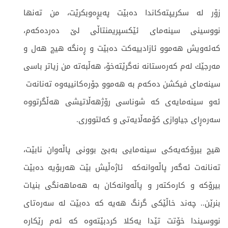
زۆر له‌ سكریپته‌كاندا ده‌بێت په‌یڕه‌وبكرێت، من ته‌نها
نووسینی سینه‌مای ئێكسپریمنتاڵی لێ ده‌رده‌كه‌م،
كه‌ئه‌ویش هه‌موو ئازادییه‌كت ده‌بێت و ڕه‌نگه‌ هیچ هه‌ل و
مه‌رجێك له‌م كه‌ره‌ستانه‌ نه‌گرێته‌خۆ، هه‌ڵبه‌ته‌ من زیاتر باسی
سینه‌مای فیکشن ده‌كه‌م به‌ هه‌موو جۆره‌كانییه‌وه‌ ته‌نانه‌ت
ئه‌و سینه‌مایه‌ی كه‌ شوناسی رۆژهه‌ڵاتیشی هه‌ڵگرتووه‌
سەرەڕای جیاوازی کۆمەڵایەتی و کەلتووری.
هیچ بیرۆكه‌یه‌كی سینه‌مایی به‌بێ بوونی پاڵه‌وان نابێت،
ته‌نانه‌ت ئه‌گه‌ر پاڵه‌وانه‌كه‌ ئاژەڵیش بێت هه‌ربۆیه‌ ده‌بێت
بیرۆكه‌ و كاره‌كته‌ر و پاڵه‌وانه‌كان بە هه‌ماهه‌نگی بنیات
بنرێن.. چه‌ند خاڵێكی گرنگ هه‌یه‌ كه‌ ده‌بێت له ‌سه‌ره‌تای
نووسیندا خۆتت تێدا یه‌كلا كردبێته‌وه‌ كه ‌ئه‌م رێكاره‌