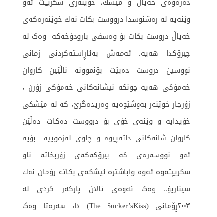
ده‌ره‌وه‌ی خه‌یاڵ و مێشك، خوێنه‌ری سكریپت ئه‌و
وێنه‌یه‌ له‌ ره‌شنوسدا درووست بكات نه‌ك خوێنه‌ره‌كه‌ی
خه‌یاڵ دروست بکات بۆ وەسفی بارودۆخەکە وەک لە
چیرۆکدا هەیە. ئه‌مه‌ش به‌ئاڕاسته‌كردنی زمانی
نووسین دروست دەبێت بۆنموونه‌ ناڵێین كاروان
خه‌مۆكی هه‌یه‌ چونكه‌ نیشانه‌كانی خه‌مۆكی زۆرن ،
زۆرجار خوێنه‌ر به‌وشێوه‌یه‌ وه‌ریده‌گرێ، كه‌ له‌ مێشكی
خۆیدایه‌ و وێنەی خۆی بۆ درووست دەکات، ده‌ڵێن
كاروان شانه‌كانی داته‌پیوه‌ و چاوی لەزەوییە.. بۆیه‌
ئه‌و نووسەره‌ی كه‌ بیرۆكه‌كه‌ی زۆربخاته‌ ناو
سكریپته‌وه‌ ئه‌وه‌ واباشتره‌ ئیشكه‌ی بكاته‌ رۆمان نه‌ك
سیناریۆ.. وەک ئەوەی ئالان پارکەر کردی لە
٢٠٠٣ڕۆمانی (The Sucker’sKiss) دا، سەرەتا وەک