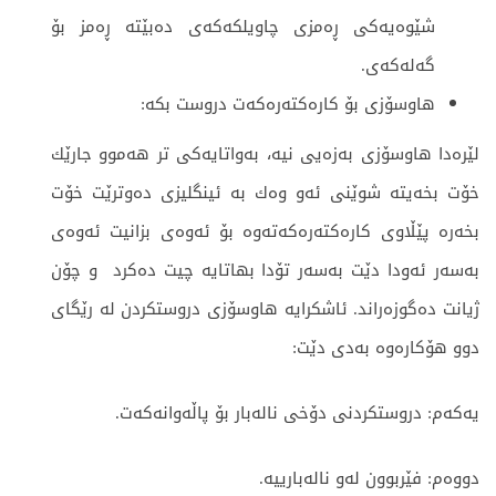
شێوەیەکی ڕەمزی چاویلکەکەی دەبێتە ڕەمز بۆ
گەلەکەی.
هاوسۆزی بۆ كاره‌كته‌ره‌كه‌ت دروست بكه‌:
لێره‌دا هاوسۆزی به‌زه‌یی نیه‌، به‌واتایه‌كی تر هه‌موو جارێك
خۆت بخه‌یته‌ شوێنی ئه‌و وه‌ك به‌ ئینگلیزی ده‌وترێت خۆت
بخه‌ره‌ پێڵاوی كاره‌كته‌ره‌كه‌ته‌وه‌ بۆ ئەوەی بزانیت ئەوەی
بەسەر ئەودا دێت بەسەر تۆدا بهاتایە چیت دەکرد و چۆن
ژیانت دەگوزەراند. ئاشكرایه‌ هاوسۆزی دروستكردن له‌ رێگا‌ی
دوو هۆكارەوە بەدی دێت:
یه‌كه‌م: دروستكردنی دۆخی ناله‌بار بۆ پاڵه‌وانه‌كه‌ت.
دووه‌م: فێربوون له‌و ناله‌بارییه‌.