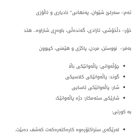
ته‌م:- سه‌رلێ شێوان، په‌نهانی” نادیاری و ئاڵؤزی
خۆر:- دڵخۆشی، ئازادی، گه‌نده‌ڵی، باوه‌ڕی شاراوه‌.. هتد
به‌فر:- نووستن، مردن، پاكژی و هێمنی، كپبوون
چۆڵەوانی: پاڵەوانێکی باڵا
گوند: پاڵەوانێکی کلاسیکی
شار: پاڵەوانێکی ئاسایی
شارێکی ستەمکار: دژە پاڵەوانێک
به‌ كورتی:
له‌رێگه‌ی ستراكتۆره‌وه‌ كاره‌كته‌ره‌كه‌ت كه‌شف ده‌بێت.