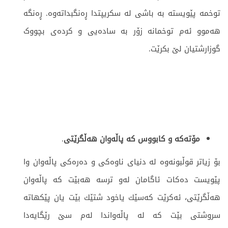
توخمه‌ پێویسته‌ به‌ باشی له‌ سكریپتدا‌ ڕه‌نگبداته‌وه‌. ڕەنگە
هەموو ئەم توخمانە زۆر بە سادەیی و کردەی بچووک
گوزارشتیان لێ بکرێت.
مۆته‌كه‌ و كابووس كه‌ پاڵه‌وان هه‌ڵگرێتی
.
بۆ زیاتر قوڵبونه‌وه‌ له‌ دنیای ناوه‌كی و ده‌ره‌كی پاڵه‌وان وا
پێویست ده‌كات ئاگامان لە‌و ترسه‌ هه‌بێت كه‌ پاڵه‌وان
هه‌ڵگرێتی، ئه‌كرێت كه‌سێك یاخود شتێك بێت یان پێكهاته‌
سروشتی بێت كه ‌له‌ پاڵه‌واندا له‌م سێ رێگایه‌دا