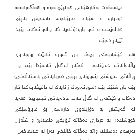
فیلمه‌كه‌ت به‌كارهێنانی هه‌ڵپێچانه‌وه‌ و هه‌ڵگه‌ڕانه‌وه‌
دووباره‌ و سێباره‌ ده‌بێته‌وه‌، ئه‌مه‌یش به‌پێی
هه‌ڵوێست و ئه‌و بارودۆخەیە كه‌ پاڵه‌وانه‌كه‌ت پێیدا
تێپه‌ڕ ده‌بێت.
هەر کێشەیەکی بچوک یان گەورە کاتێک ڕووبەڕوی
پاڵەوانەکە دەبێتەوە ئەگەر لەگەڵ کەسێدا بێت یان
ڕواڵەتی سروشتی (نموونەی بڕینی دەریایەکی بەستەڵەکی)
بێت یان شتێک بێت (نموونە:وەک زانایەک لە تاقیگەیەکدا کار
دەکات و کێشەی لە گەڵ چەند مادەیەکی کیمیاییدا هەیە
لە گەیشتن بە دۆزینەوی چارەسەر بۆ ڤایرۆسێکی
کووشندە). بە کرداری دەگاتە ترۆپکی ململانێ و شڵەژان
بەرهەم دەهێنێت واتە دەگاتە خاڵێکی بەرز لە کڵایماکس،