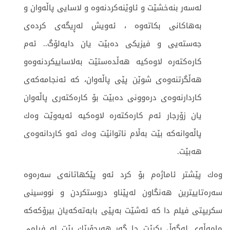
له‌سه‌ر بنه‌خشێت و ئاوێنەکردنەوە و لاسایی پاڵەوان و
بەهاکانی بکاتەوە ، ئه‌ویش له‌ڕیگه‌ی كرده‌ی
جه‌سته‌یی و فیزیكی ده‌بێت یان دایه‌لۆگ.. ئه‌م
كاره‌كته‌ره‌ لاوه‌كیه‌ هه‌ڵده‌ستێت به‌لاساییكردنه‌وه‌و
هه‌ڵگرتنه‌وه‌ی شوێن پێی پاڵه‌وان، كه‌ ئه‌نجامه‌كه‌ی
كاردارنه‌وه‌ی دره‌وونی ده‌بێت بۆ كاره‌كته‌ری پاڵه‌وان
یان زۆرجار ئه‌م كاره‌كته‌ره‌ لاوه‌كیه‌ ئه‌یه‌وێت وه‌ك
پاڵه‌وانه‌كه‌ بێت به‌ڵام ناتوانێت وه‌ك ئه‌و كاردانه‌وه‌ی
هه‌بێت.
وه‌ك پێشتر ئاماژه‌م بۆ كرد ئەو پێكهاتانە‌ی سه‌ره‌وه‌
سه‌ره‌تاییترین هه‌نگاون له‌پێناو دروستكردن و نووسینی
سكریپتی فیلم دا كه‌ ئه‌شێت به‌پێی بابه‌ته‌كه‌یان بیرۆكه‌كه‌
مامه‌ڵه‌ی له‌گه‌ڵ بكرێت جا گه‌ر هه‌رجۆرێك بێت له‌ فیلمی