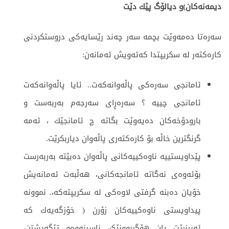
دیمەنەکان)و دیالۆگ پێك دێت
سه‌ره‌تا ده‌مه‌وێت بچمه‌ سه‌ر چه‌ند رێسایه‌كی دروستكردنی
كاره‌كته‌ر له‌ سكریپتدا كه‌ئه‌ویش ئه‌مانه‌ن:
ئامانجی سه‌ره‌كی پاڵه‌وانه‌كه‌ت.. ئایا پاڵه‌وانه‌كه‌ت
ئامانجی چییە ؟ سه‌ره‌ڕای سەرجەم به‌ربه‌ست و
بارودۆخه‌كان ده‌یه‌وێت بگاته‌ چ ئامانجێك ، ئه‌مه‌
گرنگترین خاڵه‌ بۆ كاره‌كته‌ری پاڵه‌وان ‌دیاربكرێت.
پێداویستییه‌ ناوه‌كییه‌كانی پاڵه‌وان ده‌بێتە به‌ربه‌رست
بۆئه‌وه‌ی نه‌گاته‌ ئامانجه‌كانی، هه‌ڵبه‌ت ئه‌مانه‌یش
خۆیان ده‌بنه‌ گرفتی لاوه‌كی له‌ سكریپته‌که‌،. نموونه‌
پیداویستی ناوه‌كییه‌كان زۆرن ( خۆزگه‌یه‌ك كه‌
ئه‌بینرێت یان هۆگربوونێک، ناسینه‌وه‌و تێگه‌یشتن،