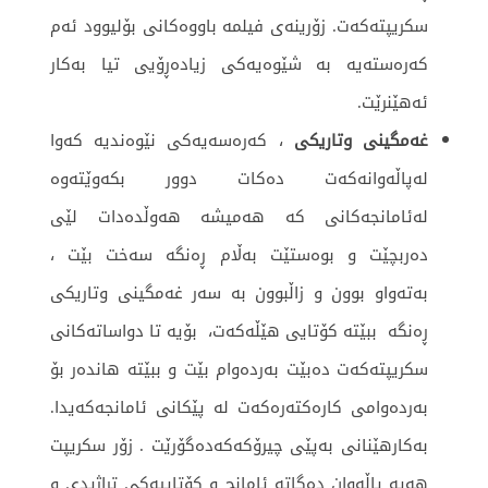
سكریپته‌كه‌ت. زۆرینەی فیلمە باووەکانی بۆلیوود ئەم
کەرەستەیە بە شێوەیەکی زیادەڕۆیی تیا بەکار
ئەهێنرێت.
غه‌مگینی وتاریكی
، كه‌ره‌سه‌یه‌كی نێوه‌ندیه‌ كه‌وا
له‌پاڵه‌وانه‌كه‌ت ده‌كات دوور بكه‌وێته‌وه‌
له‌ئامانجه‌كانی كه‌ هه‌میشه‌ هەوڵدەدات لێی
ده‌ربچێت و بوه‌ستێت بەڵام ڕەنگە سەخت بێت ،‌
به‌ته‌واو بوون و زاڵبوون بە سەر غه‌مگینی وتاریكی
ڕەنگە ببێته‌ كۆتایی هێڵه‌كه‌ت، بۆیه‌ تا دواساته‌كانی
سكریپته‌كه‌ت ده‌بێت به‌رده‌وام بێت و ببێته‌ هانده‌ر بۆ
به‌رده‌وامی كاره‌كتەره‌كه‌ت له پێکانی ‌ئامانجه‌كەیدا.
به‌كارهێنانی به‌پێی چیرۆكه‌كه‌ده‌گۆرێت . زۆر سكریپت
هه‌یه‌ پاڵه‌وان ده‌گاته‌ ئامانج و كۆتاییه‌كی تراژیدی و