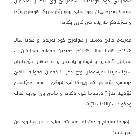
هەڤژینێ خوە جودادبیت، هەڤژینێ وێ ئێک ژ ئەندامێن
بنەمالا بەدرخانییان بوو! بەلێ ببوو ڕێگر د ڕێکا هونەرێ وێدا
و حەزنەدکر مەریەم ڤی کاری بکەت!
مەریەم خانێ دەست ژ هونەرێ خوە بەرنەدا و هەتا سالا
1928ێ هەتا سالا 1935ێ چەندین قەوانە تۆمارکرن ب
سترانێن گەلەری و لاوک و پەستان و ب دەهان کۆمپانیان
سپونسەرییا بەرهەمێن وێ دکر. ئێکەمین قەوانە بناڤێ
دومامێ تۆمارکر، کو چیرۆکا ڤێ لاوکێ ل سەر جحێلەکێ
ئێزدییە حەز ژ دوتماما خوە دکەت و مامێ وی بوویە فەلە
وەکو د سترانێدا دبێژیت:
“زەواجا پسمام و دوتماما عەدەتە، بەلێ یا من و لاوێ من
قوبحەتە”