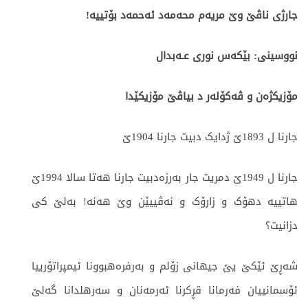
جارژی ناڤێ وێ مریەم محەمەد ئەحمەد بۆتییە
!
نووسینی:
بێکەس نوری عـەبدال
مۆزیکژەن و ڤەکۆلەر د بیاڤێ مۆزیکێدا
جارنا ل 1893ێ ژدایک دبیت جارنا 1904ێ
جارنا ل 1949ێ دمریت جار بەرزەدبیت جارنا هەتا سالا 1994ێ
هاتییە دهۆک و زارۆک و نەڤییێن وێ هەنە! بەلێ کی
دزانیت؟
شەڕێ ئێکێ یێ جیهانی زۆلم و بەرفرەهبوونا ئیمپراتۆرییا
ئۆسمانییان فەرمانا قڕکرنا ئەرمەنان و سەرهلدانا گەلێ