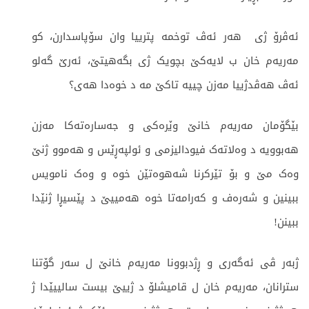
ئەڤرۆ ژی هەر ئەڤ توخمە پترییا وان سۆپاسدارن، کو
مەریەم خان ب لایەکێ بچویک ژی بگەهیتێ، ئەرێ گەلو
ئەڤ هەڤدژییا مەزن چییە تاکێ مە د خوەدا هەی؟
بێگۆمان مەریەم خانێ وێرەکی و جەسارەتەکا مەزن
هەبوویە د وەلاتەک فیودالیزمی و ئولپەڕێس و هەموو ژنێ
وەک مێ و بۆ تێرکرنا شەهوەتێن خوە و وەک نامویس
ببینین و شەرەف و کەرامەتا خوە هەمییێ د پێسیڕا ژنێدا
ببینن!
ژبەر ڤی ئەگەری و ڕژدبوونا مەریەم خانێ ل سەر گۆتنا
سترانان، مەریەم خان ل قامیشلۆ د ژییێ بیست سالییێدا ژ