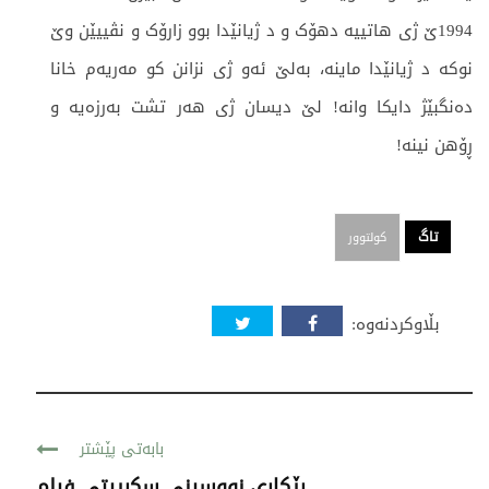
1994ێ ژی هاتییە دهۆک و د ژیانێدا بوو زارۆک و نڤییێن وێ
نوکە د ژیانێدا ماینە، بەلێ ئەو ژی نزانن کو مەریەم خانا
دەنگبێژ دایکا وانە! لێ دیسان ژی هەر تشت بەرزەیە و
ڕۆهن نینە!
تاگ
کولتوور
بڵاوکردنەوە:
بابەتی پێشتر
ڕێکاری نووسینی سکریپتی فیلم