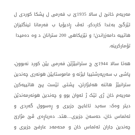
مەریەم خانێ ل سالا 1935ێ ب فەرمی ل پشکا کوردی ل
ئێزگێ بەغدا کاردکر، ئەڤ ڕادیۆیا ب فەرمانا ئینگلیزان
هاتییە دامەزراندن! و نێزیکاهی 200 سترانان د وە دەمیدا
تۆمارکرینە.
هەتا سالا 1944ێ چ سترانبێژێن فەرمی یێن کورد نەبوون،
پاشی ب سەرپەرشتییا لیژنە و ماموستایێن هونەری چەندین
سترانبێژ هاتنە هەلبژارتن، پشتی تێست پێ هاتییەکرن
مەریەم خان ژی ئێک ژ ئەوان بوو و چەندین هونەرمەندێن
دیتر وەک: سەید ئاغایێ جزیری و ڕەسوول گەردی و
ئەلماس خان، حەسەن جزیری…هتد. دەرباڕەی ڤێ مژارێ
چەندین جاران ئەلماس خان و محەمەد عارفێ جزیری و