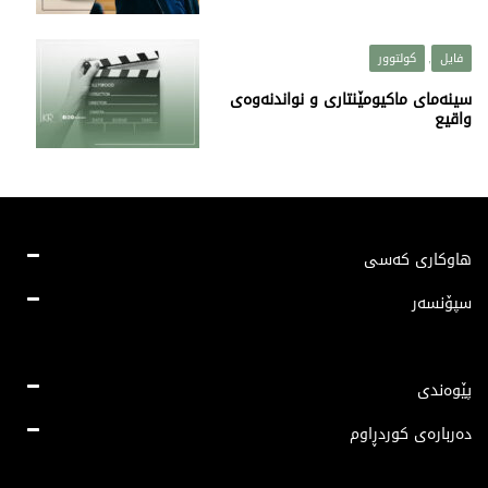
فایل
کولتوور
,
سینەمای ماکیومێنتاری و نواندنەوەی
واقیع
هاوکاری کەسی
سپۆنسەر
پێوەندی
دەربارەی کوردڕاوم