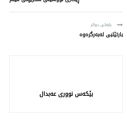
بابەتی دواتر
بارتێلبی لەبەرگرەوە
بێکەس نووری عەبدال