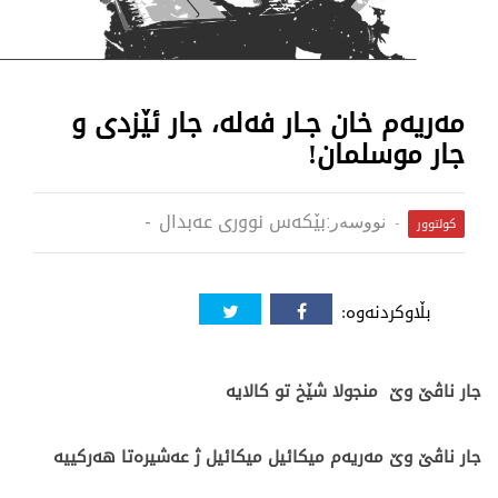
مەریەم خان جـار فەلە، جار ئێزدی و
جار موسلمان!
بێکەس نووری عەبدال
نووسەر:
کولتوور
بڵاوکردنەوە:
جار ناڤێ وێ منجولا شێخ تو کالایە
جار ناڤێ وێ مەریەم میکائیل میکائیل ژ عەشیرەتا هەرکییە