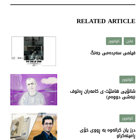
RELATED ARTICLE
فایل
کولتوور
,
فیلمی سەردەمی جەنگ
کولتوور
شانۆیی هاملێت-ی کامەران ڕەئوف
(بەشی دووەم)
کولتوور
درز یان کرانەوە بە ڕووی خۆی
ڕامینەکراو