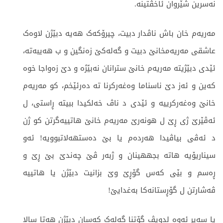
نەسرین شێروان ئاخڤتینە.
مەریەم خان باش ناڤدار دبیت، چیرۆکەک هەیە دبێژن لاوەک
عاشقی مەریەمخانێ دبیت و گەلەکێ زەنگین و ب هەیبەتە،
ئێدی دبێژیتە مەریەم خانێ سترانان نەبێژە و دێ زەواجا خوە
کەین و ئەز دێ ناسناما وەغەرکرنا تە دەرئێخم، کو مەریەم
خانێ وەغەرکرییە و ئێدی د ناڤ خەلکیدا ببیتە ڕاستی، ل
ئەڤێرێ ژی ڕێ ل هونەرێ مەریەم خانێ هاتییەگرتن کو ژن
د ئەڤی بیاڤیدا هەردەم یا بێ دەستهەلاتبوویە! ئەو
سیناریۆیە هاتە بجههینان و ژبەر ڤێ چەندێ بێ ڕێ و
ڕەسم و بێی کەس گۆڕێ وێ بزانیت دبێژن یا هاتییە
ڤەشارتن ل گۆڕستانەکا بەغدایێ!
یا سەیر ئەوە لدویڤ گۆتنا گەلەک کەسان دبێژن هەتا سالا