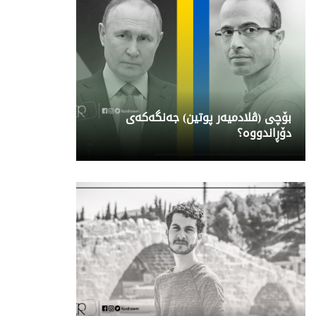
بۆچی (ڤلادمیەر پوتین) جەنگەکەی
دۆڕاندووە؟