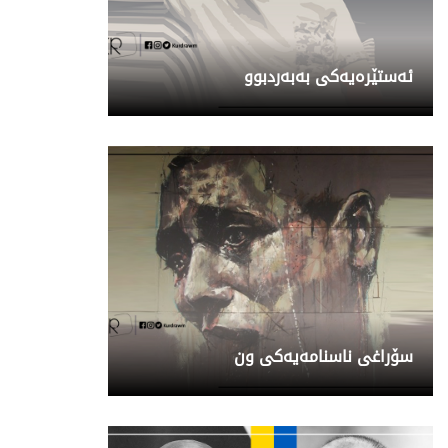
ئەستێرەیەکی بەبەردبوو
سۆراغی ناسنامەیەکی ون