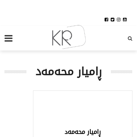
ڕامیار محەمەد
ڕامیار محەمەد