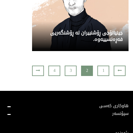
جینیالۆجی ڕۆشنبیران لە ڕۆشنگەریی
فەڕەنسییەوە.
4
3
2
1
هاوکاری کەسی
سپۆنسەر