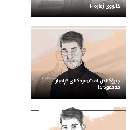
خانووی ژمارە ١٠
چیرۆکاندن لە شیعرەکانی “ڕامیار
مەحمود”دا