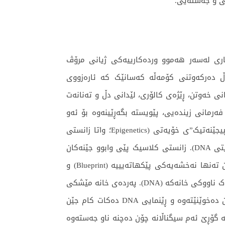
ی و جەستەیی.
ی گەورە” (Big Data) دروستبووە، وایکردووە زانیاری لەسەر هەموو وردەکارییەکی ژیانی مرۆڤ
گەڵ دەرکەوتنی کۆمەڵە کەسانێک کە ئارەزووی
یان، کاتەکانی خەوتن، ڕێژەی کالۆری، لێدانی دڵ و تەنانەت
رمانی زیندەیی، پێویستە بگەڕێینەوە بۆ ئەو
تێڕوانینە سەرنجڕاکشەی کە لیپتن گریمانەی دەکات: مرۆڤ قوربانیی جێنەکانی خۆی نییە، بەڵکو ئەو سەروەری “ئێپیجێنەتیک”ی خۆیەتی (Epigenetics؛ واتا زانستی
دیاریکردنی چۆنێتی کاریگەریی فاکتەرە ژینگەیییەکان لەسەر گۆڕینی دەربڕینی جێنەتیکی بەبێ دەستکاریکردنی شریتی DNA). زانستی کلاسیک پێی وابوو جێنەکان
خۆیان چالاک دەکەن و دەرەنجامە تەندروستییەکان دەسەپێنن، بەڵام لیپتن ئەم هاوکێشەیە تێکدەدات و دەڵێت جێن تەنها نەخشەیەکی پێکهاتەیییە (Blueprint) و
هیچ هێزێکی ڕەسەنی نییە بۆ چالاککردنی خۆی. ئەوەی کۆنترۆڵی جێنەکە دەکات، پەردەی خانەیە (Cell Membrane) نەک ناووکی خانەکە (DNA). پەردەی خانە مێشکی
ڕاستەقینەی خانەکەیە و پرۆتینی تایبەتی تێدایە کە سیگناڵەکانی ژینگە وەک خۆراک، ژەهرەکان، سترێس و سۆزەکان دەخوێنێتەوە و ڕێنمایی DNA دەکات کام جێن
تە گۆڕێ ئەم سیگناڵانە چۆن دەچنە ناو جەستەوە