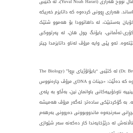
بەپێی ئەو داتایانە دیاری دەکرێت کە بەرهەم دەهێنرێن یان تۆمار دەکرێن. تەنانەت فەیلەسوفی ناوداری جیهانی، یۆڤاڵ نووح هەراری (Yuval Noah Harari)، لە کتێبی
ۆلۆژیا یان “ئاینێکی نوێ” ناساند. هەراری ڕوونی کردەوە کە داتایزم خەریکە
 و هەستی خۆیان بەستبێت، لە داهاتوودا بۆ هەموو شتێک
ۆری-ئەڵمانی، بایۆنگ چول هان، لە پەرتووکی
رگ)دا کە کۆکراوەی چەند وتارێکی ڕەخنەییەتی، “داتایزم” بە هیچگەرایی (Nihilism) دەبەستێتەوە. ئەو پێی وایە مرۆڤ لەناو داتایزمدا چیتر
هەڵێنجان لەم دەستپێکەوە، تێڕوانینە فیکری و جێگرەوەکانی بایۆلۆژیستی گەردیلەیی، د. بروس لیپتن (Dr. Bruce H. Lipton) لە کتێبی “بایۆلۆژیای بڕوا” (The Biology
of Belief) دەخەینە بەرباس. لیپتن لە دەرەوەی چوارچێوەی کلاسیکی زانستی پێشیندا، دژ بەو باوەڕە کۆنە دەوەستێتەوە کە دەڵێت: «جینات و DNAی مرۆڤ چارەنووس
ە ناوخۆییەکانی باوانمان نین، بەڵکو بە پلەی
نە. بە گۆکردنێکی سادەتر: ئەگەر مرۆڤ هەمیشە
 پچڕانی سەرنجەوە ماندووبوونی دەروونی بەرهەم
انەش لە درێژخایەندا کار دەکەنە سەر شێوازی