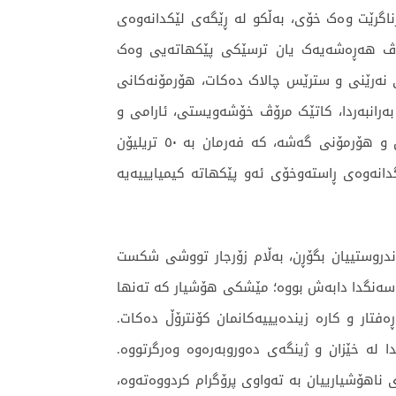
ناگرێت وەک خۆی، بەڵکو لە ڕێگەی لێکدانەوەی
. ئەگەر مرۆڤ هەڕەشەیەک یان ترسێکی پێکهاتەیی وەک
کار وەربگرێت، زنجیرەکارلێکی کیمیایی مێشک (Chemical Cascade) بیركردنەوەی نەرێنی و سترێس چالاک دەکات، هۆرمۆنەکانی
بەرانبەردا، کاتێک مرۆڤ خۆشەویستی، ئارامی و
شادی ئەزموون دەکات، زنجیرەکارلێکی کیمیایی مێشك بۆ گەشە چالاک دەبێت بە دەردانی دۆپامین, ئۆکسیتۆسین و هۆرمۆنی گەشە، کە فەرمان بە ٥٠ تریلیۆن
انەوەی ڕاستەوخۆی ئەو پێکهاتە کیمیایییەیە
دروستییان بگۆڕن، بەڵام زۆرجار تووشی شکست
سەنگدا دابەش بووە؛ مێشکی هۆشیار کە تەنها
نی خەون و داهێنانەکانە، لە بەرامبەردا مێشکی ناهۆشیار کە ٩٥٪ی تەواوی ڕەفتار و کارە زیندەیییەکانمان کۆنترۆڵ دەکات.
لە خێزان و ژینگەی دەوروبەرەوە وەرگرتووە.
ناهۆشیارییان بە تەواوی پرۆگرام کردووەتەوە،