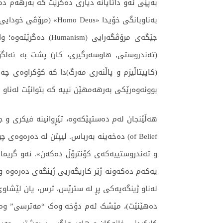
جێگەی مرۆڤگەرایی 
(تەندروستی, هاوسەرگیری، کار) پشت بە ئەلگۆ
بوونەوەرێکی بەرهەمهێن نییە کە بتوانێت لەناو لێ
و تەندروستییەکەی کۆنترۆڵ دەکەن». ئەو گریمان
یەکەم دەکەونە ژێر کاریگەریی ژینگەی دەرەوە و
لەناو ژینگەیەکی پڕ لە سترێس، ترس، یان لێشاوی
دەهێنێت)، مێشک ئەم دۆخە وەک “مەترسی” وەردە