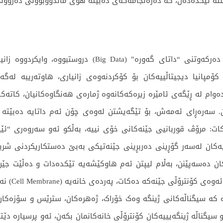
ە تێکدەدەن، کە دەرەنجامەکەی دەبێتە هۆی ماندووبوونی دەروون
ئەو پەرۆشی و کەیفخۆشییەی زۆرەی بەهۆی دەرکەوتنی “داتا
کۆمپانیا دیجیتاڵییەکان بۆ کۆکردنەوەی زانیاری، هاوتەریبە لە
Quantifi) دەکەن؛ واتە بەردەوام لە ڕێگەی ئامێرە زیرەکەکانەوە ژمارەی هەنگاوەکان
. سەرەڕای ئەمەش، بۆ تێگەیشتن لەوەی چۆن ئەم داتایە دەبێتە فە
و سیگناڵە ژینگەیییەکان کۆنترۆڵی خانەکانمان بکەن، ئەو پرسیارە دێ