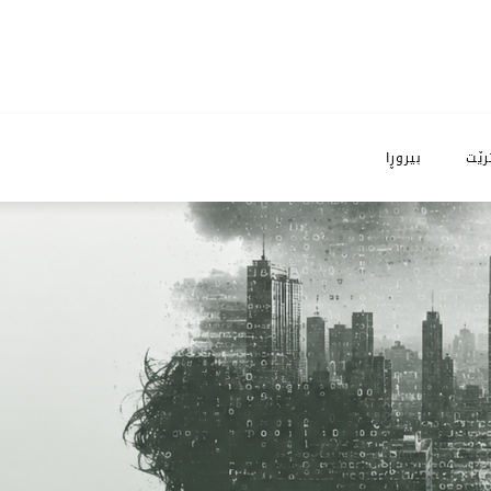
رێت
بیروڕا