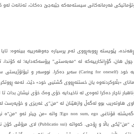
ۆماتیکی فەرمانەکانی سیستەمەکە جێبەجێ دەکات، تەنانەت لەو کاتا
ڕهەندە، پێویستە ڕووبەڕووی ئەم پرسیارە جەوهەرییە ببینەوە: ئای
چول هان، گۆڕانکارییەکە لە “مەبه‌ستی” پرۆسەکەدایە؛ لە کۆندا، ت
Publicati؛ کە بە لاتینی بە مانای «بڵاوکردنەوە یان خستنەڕووی گشتیی خود» دێت.
وی هاوتەریب بوو لەگەڵ وازهێنان لە “من”ی غەریزی و خۆپەرست لە 
ئەوان چەمکی خوداوەند بوو. لێرەوە، مرۆڤ دەگەیشتە قۆناغی o
ھەوەستخوازەی پێشوو لە پێناو لەدایکبوونەوەی 