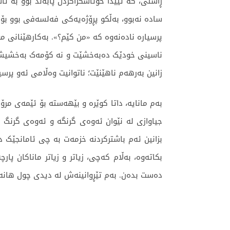
ڕاستی، کە تێیدا خۆئاشکراکردن پابەند بوو بە 
سادە نەبوو، بەڵکو پڕۆژەیەکی فەلسەفی بوو بۆ 
پرسیارە نادەنەوە کە «من کێم؟». بەکارهێنانی مۆ
ناسینی خودێک دەبەخشێت و نە کۆمەک بەخشیشە لە 
زانین بەرهەم ناهێنێت؛ ناتوانیت وەڵامی ئەو پر
بەم مانایە، داتا کوێرە و بێهەستە بۆ ئێمەی مرۆ
جیاوازی لە نێوان ئەوەی گرنگە و ئەوەی گرنگ ن
بکاتەوە، بەڵام کەچی، زیاتر و زیاتر ماناکان پا
دەست بدەن. بەم تێڕوانینەش لە دیدی چول هانەوە