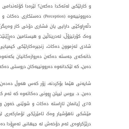
و كارلێكی لەتەكدا دەكەن؟ لێرەدا کۆئەندامی 
دەروونییەوە (Perception)
وەک کۆرتیزۆڵ، ئەدریناڵین و هیستامین دەڕژێنێ
خانەکەی جەستە دەکەن دەروازەکانیان بکەنەوە
دەبن، کە لێکدانەوە دەروونییەکان دروستی دەکە
شایەنی ھێما بۆكردنە، زۆر کەس هەوڵ دەدەن ل
دەبن. د. بروس لیپتن ڕوونی دەکاتەوە کە ئەم
مێشکی ناهۆشیار وەک ئامێرێکی تۆمارکەری ئۆت
درێژکراوەی ئەم دۆخەش لە جیهانی ئەمڕۆدا دەبی