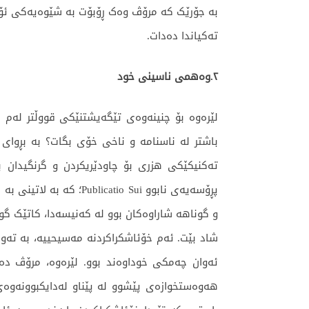
بە جۆرێک کە مرۆڤ وەک ڕۆبۆت بە شێوەیەکی ئۆت
تەکیاندا دەدات.
٢.وەهمی ناسینی خود
لێرەوە بۆ چنینەوەی تێگەیشتنێکی قووڵتر لەم 
باشتر لە ناسنامە و ناخی خۆی بگات؟ بە بڕوای 
پڕۆسەیەی نابوو o Sui
شاد بێت. ئەم خۆئاشکراکردنە مەسیحییە، بە تەوا