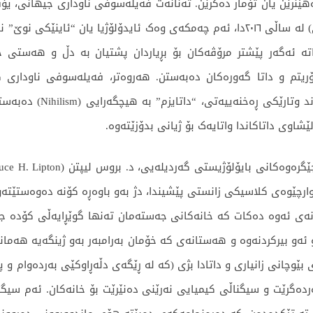
بەناوبانگی خۆیدا «Homo Deus» (مرۆڤی خودایی) لە ساڵی ٢٠١٦دا، ئەم چەمکەی وەک ئاید
(Humanism) دەگرێتەوە؛ واتە ئەگەر پێشتر مرۆڤەکان بۆ بڕیاردان پشتیان بە دڵ
ریتم و داتا گەورەکان دەبەستن. هەروەتر، فەیلەسوفی ناوداری ک
(کاپیتاڵیزم و پاڵنەری مە
شاوی داتاکاندا واتایەک بۆ ژیانی بدۆزێتەوە.
ەی ئەوە دەکات کە خانەکانی جەستەمان تەنها گوێڕایەڵی کۆدە جینیی
 ئەو بیرکردنەوە و هەستانەی کە خۆمان بەرامبەر بەو ژینگەیە هەما
 بێوچانی زانیاری و داتادا بژی (کە لە ڕێگەی دڵەڕاوکێی بەردەوام و
گرێت و سیگناڵی کیمیایی نەرێنی دەنێرێت بۆ خانەکان. ئەم سیگناڵ