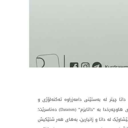
زانست
هزر
اتا چیتر لە بەستێنی دامەزراوە تەکنەلۆژی و
ئاسایشپارێزەکاندا قەتیس نەماوە، بەڵکو ترازاوەتە ناو هەموو چالاکییە مرۆییەکانەوە. ئەم دیاردەیە لە فەلسەفەی هاوچەرخدا بە “داتایزم” (Dataism) دەناسرێت؛
 لێشاوێک لە داتا و زانیارین، بەهای هەر شتێکیش