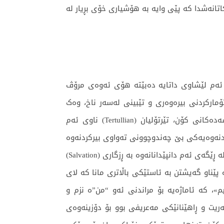
نەشدا كە پێی وایە بە هۆشیاری خۆی بڕیار لە
ا ئەم لێشاوی داتایە دەبێتە هۆی ئەوەی مرۆڤ
ۆمارکردنی بیرەوەری و تێبینی لەسەر ناخ، وەک
تەکنیکێکی ھزری بۆ چاودێریکردن و گرنگیدان بە خود (Caring for oneself) سەیر دەکرا. نووسەر و تیۆلۆژیستی سەدەکانی کۆن، تێرتۆلیان (Tertullian) ناوی ئەم
 ئەمە ڕووتکردنەوەیەکی بێ چەندوچوونی تەواوی بیرکردنەوە
و گوناهە شاراوەکان بوو لە کەنیسەدا، کاتێک گوناهبار ناچار دەکرا ئەوەی لە ناخیدایە خۆی وەک خۆی نیشان بدات تا لە ڕێگەی ئەم دانپێدانانەوە بە ڕزگاری (Salvation)
پێناو گەیشتن بە ئاستێکی باڵاتری مانا کە لای
Ego non sum, eg؛ واتە «من چیتر ئەو “من”ە نیم»، کە ئاماژەیە بۆ مراندنی ئەو “من”ە نزم و
“من”ێکی باڵا و ڕۆحی. کەواتە (Publicatio sui) لای مرۆڤی کۆن نەریت و ڕاهێنانێکی مەعریفی بوو بۆ دۆزینەوەی