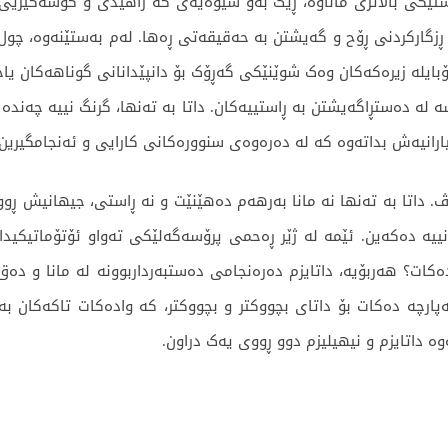
ئاستێکی باڵاتری ماناوە، ڕێک بەو شێوەیەی کە زاهیدی و گۆشەگیر
ڕزگارکردنی ڕۆح و گەیشتن بە حەقیقەتی ڕەها. لەم بەستێنەوە، چول 
بایلە زیرەکەکان وەک شوێنێکی گەڕۆک بۆ دانپێدانانی گوناهەکان یاخو
دەستڕاگەیشتن بە ڕاستییەکان. داتا بە تەنها، گرنگ نییە چەندە گش
سیارانیەش بداتەوە کە لە دەرەوەی سنوورەکانی کارایی و ئەنجامگیری
ڤ. داتا بە تەنها نە مانا بەرهەم دەهێنێت و نە ڕاستی، جیهانیش ڕوو
ییە دەکەین. ئێمە لە ژێر ڕەحمی پرۆسەگەلێکی تەواو ئۆتۆماتیکید
رچەپارچە دەکات بۆ داتای بچووکتر و بچووکتر، کە وادەکات تاکەکان ب
 داتایزم و نیهیلیزم دوو ڕووی یەک دراون.