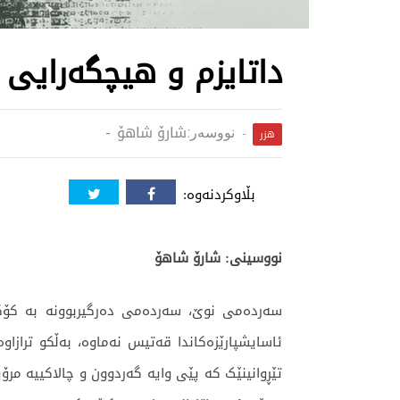
داتایزم و هیچگەرایی
شارۆ شاهۆ
نووسەر:
هزر
بڵاوکردنەوە:
نووسینی:
شارۆ شاهۆ
سەردەمی نوێ، سەردەمی دەرگیربوونە بە کۆکردن
تێڕوانینێک کە پێی وایە گەردوون و چالاکییە مرۆی