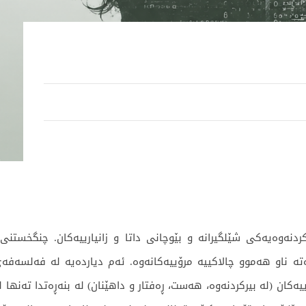
ەوەیەکی شێلگیرانە و بێوچانی داتا و زانیارییەکان. چنگخستنی د
یەکان (لە بیرکردنەوە، هەست، ڕەفتار و داهێنان) لە بنەڕەتدا تەنها