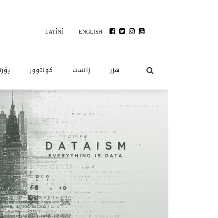
LATÎNÎ
ENGLISH
هزر
زانست
کولتوور
پۆرت