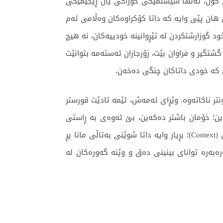
یی کۆن، تەنها سیستمێکی خۆراکی یان ڕێجیمێکی
هان پێی وایە کە داتا کۆکراوەکان وەڵامی ئەم
د گوزارشتکردن لە تێڕوانینە خودییەکان، نە هیچ
تگیر و فراوان بێت، زۆرجاران ئەستەمە بتوانێت
ن کە خودی داتاکان چنگی دەخەن.
نتر ناکاتەوە. وێڕای ئەمەش، ئێمە تادێت قورستر
این؛ خۆمان باشتر دەکەین، بێ ئەوەی بە ڕاستی
بزانین ئەم باشترکردنە خزمەت بە چی ئامانجێک دەکات؟ هەربۆیە، داتایزم دەرەنجامی دەستبەرداربوونە لە مانا و دەق (Context)؛ بڕیار وایە داتا شوێنی بەتاڵی مانا پڕ
ەرەبەرە توانای بینینی دەق و وێنە گەورەکان لە