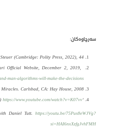
سەرچاوەکان
:
teuer (Cambridge: Polity Press, 2022), 44.
ri Official Website, December 2, 2019,
and-man-algorithms-will-make-the-decisions
& Miracles. Carlsbad, CA: Hay House, 2008.
https://www.youtube.com/watch?v=K07vv
‘EP 161: The Biology of Belief with Bruce H. Lipton, Ph.D.’ (The Skeptic Metaphysicians, YouTube)
ith Daniel Tutt.
https://youtu.be/75Pus8eWJVg?
si=HAI6nxXzfgJvhFMH