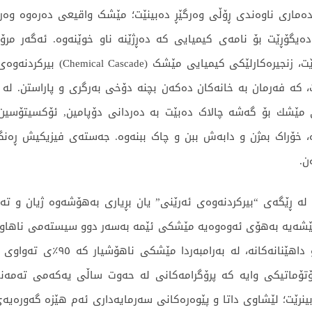
دەماری ناوەندی ڕۆڵی وەرگێڕ دەبینێت؛ مێشک واقیعی دەرەوە وەر
 دەستکاری دەکات و دەیگۆڕێت بۆ نامەی کیمیایی کە دەڕژێنە ناو خوێنەوە
دڵەڕاوکێی دارایی یان فشاری دۆخی 
ت، کە فەرمان بە خانەکان دەکەن بچنە دۆخی بەرگری و پاراستن. لە 
، خۆراک بمژن و دابەش ببن و چاک ببنەوە. جەستەی فیزیکیش ڕەنگد
ن.
ە ڕێگەی “بیرکردنەوەی ئەرێنی” یان بڕیاری بەهۆشەوە ژیان و تەن
 کێشەیە بەهۆی ئەوەوەیە مێشکی ئێمە بەسەر دوو سیستەمی ناهاو
٥٪ی ژیانمان ئاڕاستە دەکات و شوێ
ۆماتیکی وایە کە پرۆگرامەکانی لە حەوت ساڵی یەکەمی تەمەندا 
نرێت؛ لێشاوی داتا و پێوەرەکانی سەرمایەداری ئەم هێزە گەورەیەی 