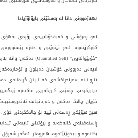
کارکردنی خانەکان و هاوسەنگیی سروشتیی جەست
١.هەژموونی داتا لە بەستێنی بایۆلۆژیادا
کۆبکرێتەوە. ئەم تینوێتی و حەزە بێسنوورەی 
“خۆپێوانەیی” (ed Self
لایەنی دەروونی خۆشیان دەپێون و تۆماردەکەن
بکاتەوە و بیخوێنێتەوە. هەروەتر، ئەگەر شەپۆل 