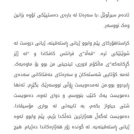
ئادەم سیرڵوێڵ :با سەرەتا لە بارەی دەستپێکی تۆوە بزانین
وەک نووسەر.
کراسناهۆرکای پێم وابوو ژیانی ڕاستەقینە، ژیانی دروست لە
شوێنێکی ترە. “قەڵا”ی فرانتس کافکادا و “لە ژێر
گڕکانەکە”ی ماڵکۆم لاوری، ئینجیلی من بوو بۆ ماوەیەک.
ئەمە کۆتایی شەستەکان و سەرەتای حەفتاکانی سەدەی
ڕابردوو بوو.من نەمدەویست ڕۆڵی نووسەرێک بگێڕم. تەنها
دەمویست یەک کتێب بنووسم، و دوای ئەوە، دەمویست
شتی جیاواز بکەم، بە تایبەتی لە بواری مۆسیقادا.
دەمویست لەگەڵ هەژارترین خەڵکدا بژیم، پێم وابوو ئەوە
ژیانی ڕاستەقینەیە. لە گوندە زۆر هەژارەکاندا دەژیام. هیچ