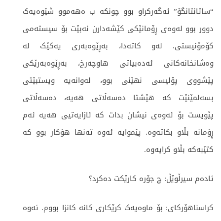
“ساتانتانگۆ” ئەگەرکراو بوو چونکە ب ەهەموو شێوەیەک
دوور بوو لەوەی ڕۆمانێکی کێشەدارن نەبێت بۆ سیستەمی
کۆمۆنیستی. لەو کاتەدا، بەڕێوەبەری یەکێک لە
وەشانخانەکانی ئەدەبیاتی هاوچەرخ، بەڕێوەبەرێکی
پێشووی پۆلیسی نهێنی بوو، لەوانەیە ویستبێتی
بسەلمێنێت کە هێشتا دەسەڵاتی هەیە، دەسەڵاتی
پێویست بۆ ئەوەی نیشان بدات کە ئازایەتیی هەیە ئەم
ڕۆمانە بڵاو بکاتەوە. پێموایە ئەوە تەنها هۆکار بوو کە
کتێبەکە بڵاو کرایەوە.
ئادەم سیرڵوێڵ: چ جۆرە کارێکت دەکرد؟
کراسناهۆرکای: بۆ ماوەیەک کرێکاری کانە کانزا بووم. ئەوە