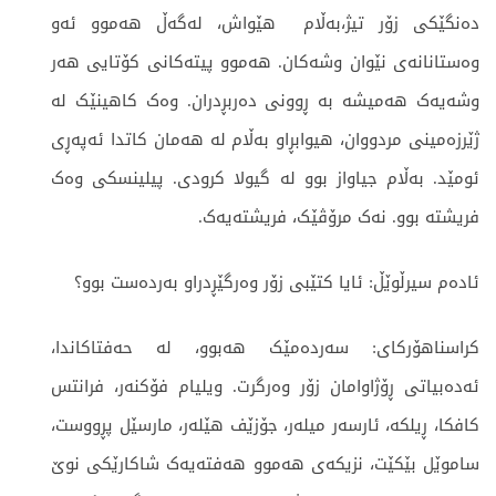
دەنگێکی زۆر تیژ،بەڵام هێواش، لەگەڵ هەموو ئەو
وەستانانەی نێوان وشەکان. هەموو پیتەکانی کۆتایی هەر
وشەیەک هەمیشە بە ڕوونی دەربڕدران. وەک کاهینێک لە
ژێرزەمینی مردووان، هیوابڕاو بەڵام لە هەمان کاتدا ئەپەڕی
ئومێد. بەڵام جیاواز بوو لە گیولا کرودی. پیلینسکی وەک
فریشتە بوو. نەک مرۆڤێک، فریشتەیەک.
ئادەم سیرڵوێڵ: ئایا کتێبی زۆر وەرگێڕدراو بەردەست بوو؟
کراسناهۆرکای: سەردەمێک هەبوو، لە حەفتاکاندا،
ئەدەبیاتی ڕۆژاوامان زۆر وەرگرت. ویلیام فۆکنەر، فرانتس
کافکا، ڕیلکە، ئارسەر میلەر، جۆزێف هێلەر، مارسێل پڕووست،
ساموێل بێکێت، نزیکەی هەموو هەفتەیەک شاکارێکی نوێ