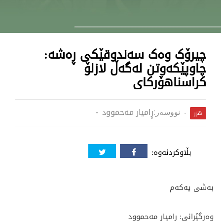
چیرۆک وەک سەندوقێکی ڕەشە:
چاوپێکەوتن لەگەڵ لازلۆ
کراسناهۆرکای
ڕامیار مە‌حموود
نووسەر:
هزر
بڵاوکردنەوە:
بەشی یەکەم
وەرگێڕانی: ڕامیار مە‌حموود