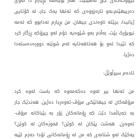
بچووکەکەی جێ نەهێڵێت. هەر بۆیەشە بڕیارم دا لەوێ
دەریبهێنم،بەو ئارەزووەی کە تەنها یەک جار، لە کۆتایی
ژیانیدا، بچێتە ناوەندی جیهان. من بڕیارم نەدابوو کە ئەمە
نیویۆرک بێت، بەڵام بەو شێوەیە خۆم لەو چیرۆکە ڕزگار کرد
کە تێیدا ئەو بۆ هەتاهەتایە لەم شوێنە دوورەدەستەدا
دەژیا.
ئادەم سیرڵوێڵ:
من تەنها بیر لەوە دەکەمەوە کە باست لەوە کرد
مرۆڤەکان لە جیهانێکی مرۆڤ-تەوەردا دەژین. هەندێک جار
بە خەیاڵمدا دێت کە ڕۆمانەکان زۆر بە بێباکانە مرۆڤ-
تەوەرن. هەشت پێکان لە کوێن؟ قەوزەکان لە کوێن؟
یەکێک لەو شتانەی کە من لە ڕۆمانەکانی تۆدا حەزم لێیە