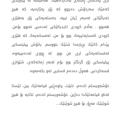
تری پەخشان ڕستەی بەکاردەهێنا. هەمیشە لە پیاوێکی
کەمێک سەرخۆش دەچوو کە زۆر پەژارەیە، کە هیچ
خەیاڵێکی لەسەر ژیان نییە، جەستەیەکی زۆر بەهێزی
هەبوو . بەڵام کرودی ئایدیالێکی ئەدەبی نەبوو بۆمن.
کرودی کەسایەتییەک بوو بۆ من، ئەفسانەیەک کە هێزی
پێدام کاتێک بڕیارمدا شتێک بنووسم. یانۆش پیلینسکی
ئەفسانەیەکی تری من بوو. لە ڕووی ئەدەبییەوە،
پیلینسکی زۆر گرنگتر بوو بۆم لەبەر زمانەکەی، شێوازی
قسەکردنی. هەوڵ دەدەم لاسایی ئەو بکەمەوە.
خۆشەویستم ئادەم، نابێت، چاوەڕێی قیامەتێک بین، ئێستا
لەناو قیامەتێکدا دەژین. خۆشەویستم ئادەم، تکایە بۆ هیچ
شوێنێک مەڕۆ، بۆ هیچ شوێنێک…