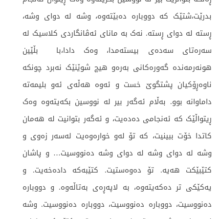
بدرێت،شتێک کە دووبارە دەبێتەوە، وشە لە دوای وشە،
ڕستە لە دوای ڕستە. نەک بە مانای ئەڤانگاردی کلاسیک لە
سەرەتای سەدەی بیستەمدا، وەک دادا،با بڵێین
هونەرمەندە گەورەکانی بەرەو هیچ شوێنێک نەبرد چونکە
ناوەڕۆکیان پشتگوێ خست و ئەوە هەڵەی ئەو بلیمەتە
داماوانە بوو. بەڵام ئەگەر بیر لە نووسین بکەیتەوە وەک
ڕیتواڵێک کە ئەنجامی دەدەیت، و ئەگەر بتوانیت لە هەمان
کاتدا خۆت ببینیت، کە تۆ لەو خوارەوەیت لەسەر زەوی و
وشە لە دوای وشە لە دوای وشە دەنووسیت… و پاشان
کتێبێکت هەیە. تۆ دەوەستیت. کتێبەکە دادەخەیت. و
یەکێکی تر دەکەیتەوە، بە لاپەڕەی بەتاڵەوە. و دووبارە
دەنووسیت، دووبارە دەنووسیت، دووبارە دەنووسیت. وشە