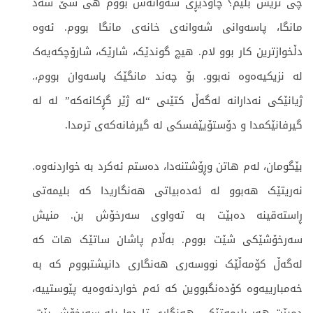
چی تریش بڵێم؟ چاودێڕی شەوانەش بووم هی سێ سەد
مانگا، پاسەوانی شەوانەی خانەی مانگا بووم. ئەوە
دڵخوازترین کار بوو لام. هیچ گوندێک، شارێک، شارۆچکەیەک
لە نزیکیەەوە نەبوو. بۆ چەند مانگێک پاسەوان بووم،.
ژیانێکی نەدارانە لەگەڵ کتێىی “لە ژێر گڕکانەکە” لە لە
گیرفانێکمدا و دۆستۆیێفسکی لە گیرفانەکەی ترمدا.
بێگومان، لەم هاتن وڕۆشتنەدا، دەستم ئەکرد بە خواردنەوە.
نەریتێک هەبوو لە ئەدەبیاتی هەنگاریدا کە بلیمەتی
ڕاستەقینە دەبێت بە تەواوی سەرخۆش بن. منیش
سەرخۆشێکی شێت بووم. بەڵام پاشان ساتێک هات کە
لەگەڵ کۆمەڵێک نووسەری هەنگاری دانیشتبووم کە بە
خەمبارییەوە کۆدەنگبووین کە ئەم خواردنەوەیە پێوستییە،