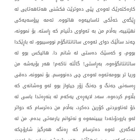
کارەکتەرێک لەوەی پێی دەوترێت فکشنی هەتاهەتایی لە
ڕێگەی خەڵکی ئاساییەوە هاتووە. ئەمە پرۆسەیەکی
نهێنییە، بەڵام من بە تەواوی دڵنیام کە ڕاستە. بۆ نموونە،
چەند ساڵێک دوای ئەوەی ساتانتانگۆم نووسیبوو، لە باڕێکدا
بووم، و کەسێک دەستی لە شانم دا. هالیکس بوو لە
ساتانتانگۆەوە. بەڕاستی! گاڵتە ناکەم! هەر بۆیەشە من
وریا تر بوومەتەوە لەوەی چی دەنووسم. بۆ نموونە، دەقی
ڕەسەنی جەنگ و جەنگ زۆر جیاواز بوو لەو وەشانەی کە
بڵاوم کردەوە. سەد لاپەڕەی یەکەم لە بنەڕەتدا باسی لە
خۆ لەناوبردنی کۆرین دەکرد، بەڵام من دەترسام کە دواتر
لەو بارودۆخەدا بیبینمەوە و نەتوانم یارمەتی بدەم. من لە
ئەگەری ئەوە دەترسام کە ڕەنگە هەرگیز شارۆچکە