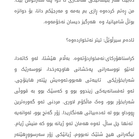
دەبێت هەر بلیمەتێکی هەنگاری تا دوا پلە سەرخۆش بێت.
من ڕەتم کردەوە ڕازی بم بەمە و مەرجێکم دانا، بۆ دوانزە
بوتڵ شامپانیا، وە هەرگیز دیسان نەخۆمەوە.
ئادەم سیرڵوێڵ: ئیتر نەتخواردەوە؟
کراسناهۆرکای:نەمخواردۆتەوە. بەڵام هێشتا، لەو کاتەدا،
لەنێو نووسەرانی پەخشانی هاوچەرخدا، نووسەرێک و
شەرابخۆرێکی تایبەتی هەبوو،ئەوەیش پێتەر هاینۆچی.
ئەو ئەفسانەیەکی زیندوو بوو و کەسێک بوو بە قووڵی
شەرابخۆر بوو، وەک ماڵکۆم لاوری. مردنی ئەو گەورەترین
ڕووداو بوو لە ئەدەبیاتی هەنگاریدا. زۆر گەنج بوو، لەوانەیە
تەنها چل ساڵ. ئەوە هەمان ئەو ژیانە بوو کە منیش ژیام.
نیگەرانی هیچ شتێک نەبووم، ژیانێکی زۆر سەرسووڕهێنەر