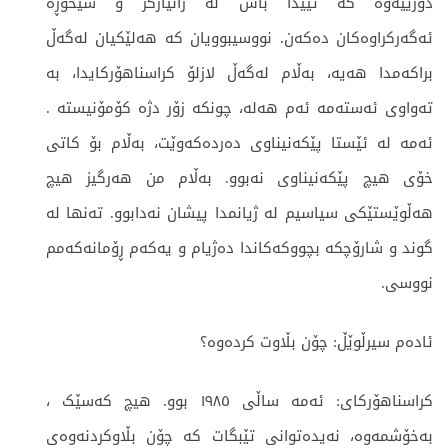
دۆزییەوە کە تێیدا باس لە زانیارگر و سیخوڕە
ئەگەرکراوەکان دەکەن. نووسیبوویان کە هەلێکیان لەگەڵ
براکەمدا هەیە، بەڵام لەگەڵ لازلۆ کراسناهۆرکایدا، بە
تەواوی ئەستەمە ئەم هەلە، چونکە زۆر دژە کۆمۆنیستە .
ئەمە لە ئێستا پێکەنیناوی دەردەکەوێت، بەڵام بۆ کاتی
خۆی هیچ پێکەنیناوی نەبوو. بەڵام من هەرگیز هیچ
هەڵوێستێکی سیاسیم لە ژیانمدا پیشان نەدابوو. تەنها لە
گوند و شارۆچکە بچووکەکاندا دەژیام و یەکەم ڕۆمانەکەمم
نووسی.
ئادەم سیرڵوێڵ: چۆن بڵاوت کردەوە؟
کراسناهۆرکای: ئەمە ساڵی ١٩٨٥ بوو. هیچ کەسێک ،
بەخۆشمەوە، نەیدەتوانی تێبگات کە چۆن بڵاوکردنەوەی