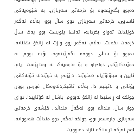
دەبوو بگەڕێمەوە بۆ خزمەتی سەربازی. بە شێوەیەکی
ئاسایی، خزمەتی سەربازی دوو ساڵ بوو، بەڵام ئەگەر
خوێندنت تەواو بکردایە، تەنها پێویست بوو یەک ساڵ
خزمەت بکەیت. بەڵام، ئەگەر زوو وازت لە زانکۆ بهێنایە،
دەبوو بۆ ساڵی دووەم بگەڕێیتەوە. بۆیە بووم بە
خوێندکارێکی دواخراو و بۆ ماوەیەک لە بوداپێست ژیام،
ئایین و فیلۆلۆژیام دەخوێند. درێژەم بە خوێندنە کۆنەکانی
یۆنانی و لاتینیم دا، بەڵام تاقیکردنەوەکان قورس بوون
چونکە لە ڕاستیدا لە زانکۆ نەبووم. پاشان لە کۆتاییدا، دوای
چوار ساڵ، منداڵم بوو. لەگەڵ منداڵدا، کێشەی خزمەتی
سەربازی چارەسەر بوو، چونکە ئەگەر دوو منداڵت هەبووایە،
لەم ئەرکە ترسناکە ئازاد دەبوویت.