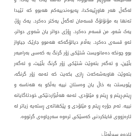
لەگەڵ هەر هاوڕێیەکدا، پەیوەندییەکم هەبوو کە تێیدا
تەنها بە مۆنۆلۆگ قسەمان لەگەڵ یەکتر دەکرد. یەک ڕۆژ،
یەک شەو، من قسەم دەکرد. ڕۆژی دواتر یان شەوی دواتر،
ئەو قسەی دەکرد. بەڵام دیالۆگەکە هەموو جارێک جیاواز
بوو چونکە دەمانویست شتێکی زۆر گرنگ بە کەسی بەرامبەر
بڵێین، و ئەگەر بتەوێت شتێکی زۆر گرنگ بڵێیت، و ئەگەر
بتەوێت هاوبەشەکەت ڕازی بکەیت کە ئەمە زۆر گرنگە،
پێویستت بە خاڵ یان وەستان نییە بەڵکو بە هەناسە و
ڕیتم،ڕیتم و ڕیتم و مێلۆدی. ئەمە هەڵبژاردنێکی خودئاگایانە
نییە. ئەم جۆرە ڕیتم و مێلۆدی و پێکهاتەی ڕستەیە زیاتر لە
ئارەزووی قایلکردنی کەسێکی ترەوە سەرچاوەی گرتووە.
ئادەم سیرڵوێڵ: