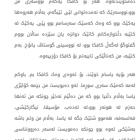
دەمخوێندنەوە. هەر بۆ کافکا یەکەم نووسەری من
بوو،نووسەرێک کە نەمدەتوانی لێی تێبگەم، بەڵام هەروەها
یەکێک بوو کە وەک کەسێک سەرسامم بوو پێی. یەکێک لە
کتێبە دڵخوازەکانم کاتێک دوانزە یان سێزدە ساڵان بووم
گفتوگۆ لەگەڵ کافکا بوو، لە نووسینی گوستاڤ یانۆخ. بەم
کتێبە، من کەناڵێکی تایبەتم بۆ کافکا دۆزییەوە.
هەر بۆیە یاسام خوێند، بۆ ئەوەی وەک کافکا بم. باوکم
لەمە کەمێک سەری سوڕما. ئەو دەیویست من بچمە کۆلێژی
یاسا بەڵام دڵنیا بوو کە من دەڵێم نەخێر چونکە من تەنها
حەزم لە هونەر بوو،لە ئەدەب، مۆسیقا، نیگارکێشی،
فەلسەفە، هەموو شتێک جگە لە یاسا. بەڵام من وتم باشە
بەشێکی ئەوە بوو چونکە دەمویست لەسەر دەروونناسی