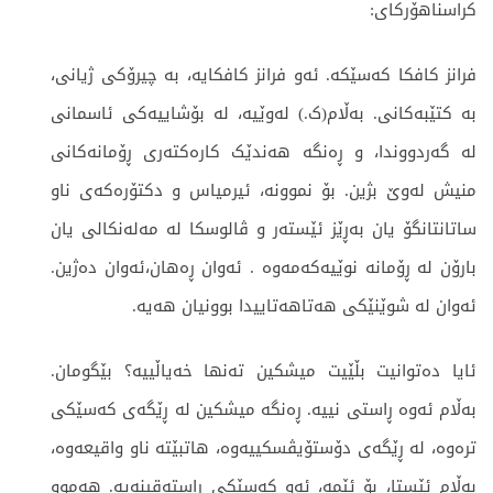
کراسناهۆرکای:
فرانز کافکا کەسێکە. ئەو فرانز کافکایە، بە چیرۆکی ژیانی،
بە کتێبەکانی. بەڵام(ک.) لەوێیە، لە بۆشاییەکی ئاسمانی
لە گەردووندا، و ڕەنگە هەندێک کارەکتەری ڕۆمانەکانی
منیش لەوێ بژین. بۆ نموونە، ئیرمیاس و دکتۆرەکەی ناو
ساتانتانگۆ یان بەڕێز ئێستەر و ڤالوسکا لە مەلەنکالی یان
بارۆن لە ڕۆمانە نوێیەکەمەوە . ئەوان ڕەهان،ئەوان دەژین.
ئەوان لە شوێنێکی هەتاهەتاییدا بوونیان هەیە.
ئایا دەتوانیت بڵێیت میشکین تەنها خەیاڵییە؟ بێگومان.
بەڵام ئەوە ڕاستی نییە. ڕەنگە میشکین لە ڕێگەی کەسێکی
ترەوە، لە ڕێگەی دۆستۆیڤسکییەوە، هاتبێتە ناو واقیعەوە،
بەڵام ئێستا، بۆ ئێمە، ئەو کەسێکی ڕاستەقینەیە. هەموو