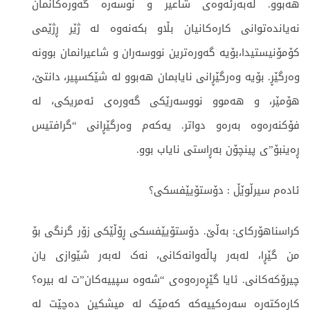
هەبوو. لەبەرئەوەی شاعیر و نوسەرە گەورەکانمان
نەیاندەتوانی کارەکانیان بڵاو بکەنەوە لە ژێر ڕژێمی
کۆمۆنیستیدا،بۆیە گەورەترین نووسەران و شاعیرانمان بوونە
وەرگێڕ. بۆیە وەرگێڕانی نایابمان هەبوو لە شێکسپیر، دانتێ،
هۆمێر، و هەموو نووسەرێکی گەورەی ئەمریکی، لە
فۆکنەرەوە بەرەو دواتر. یەکەم وەرگێڕانی “گرافتیس
ڕەینبۆ”ی پینچۆن بەڕاستی نایاب بوو.
ئادەم سیرڵوێڵ : دۆستۆیێفسکی؟
کراسناهۆرکای: بەڵێ. دۆستۆیێفسکی ڕۆڵێکی زۆر گرنگی بۆ
من گێڕا، لەبەر پاڵەوانەکانی، نەک لەبەر شێوازی یان
چیرۆکەکانی. ئایا گێڕەرەوەی “شەوە سپییەکان”ت لە بیرە؟
کارەکتەرە سەرەکییەکە کەمێک لە میشکین دەچێت لە