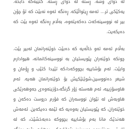
لە دوای وشە. ڕستە لە دوای ڕستە. کتێبەکە دابخە.
یەکێکی تر… ئەمە ڕیتواڵێکە. ڕەنگە ئەوە نەبێت کە تۆ چۆن
بیر لە نووسینەکەت دەکەیتەوە، بەڵام ڕەنگە ئەوە بێت کە
دەیکەیت.
بەڵام ئەمە ئەو خاڵەیە کە دەبێت خوێنەرانمان لەبیر بێت.
چونکە خوێنەران پێویستیان بە نووسینەکانمانە، هیوادارم
وابێت. لەم بۆشاییە بچووکەدا،کە تێیدا کتێب و ڕۆمان و
شیعر دەنووسین،شوێنێکیش بۆ خوێنەرانمان هەیە. ئەم
هاوسۆزییە، ئەم هەستە زۆر گرنگە،دۆزینەوەی جەوهەرێکی
هاوبەش لە نێوان نووسەران کە فۆرم دروست دەکەن و
خوێنەران، کە پێویستیان بەوەیە کە ئێمە دەیکەین. ئەمەش
هەندێک مانا بەم بۆشاییە بچووکە دەبەخشێت، کە لە