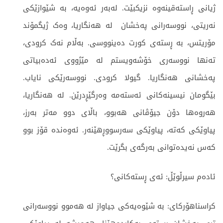
ژیانی ڕاستەقینەوە نزیکبێت. لەبەر ئەوەیە، بە شێوازێکی
نەریتی، نووسەرانی پەخشان لە هەنگاریا، وەک ژیگمۆند
مۆریتس، بە ڕستەی کورت دەینووسی. بەڵام نەک کرودی،
تەنها نووسەری خۆشەویستم لە مێژووی ئەدەبیاتی
پەخشانی هەنگاریا. گیولا کرودی. نووسەرێکی نایاب.
بێگومان نیسینەکانی ئەستەمە وەرگێڕدرێن. لە هەنگاریا،
هەروەها دۆن جیۆڤانی هەبوو، باڵای دوو مەتر بەرز،
پیاوێکی کەتە، پیاوێکی سەرسووڕهێنەر. ئەوەندە قۆز بوو
کەس نەیدەتوانی بەرگەی بگرێت.
ئادەم سیرڵوێڵ: ئەی ڕستەکانی؟
کراسناهۆرکای: بە شێوەیەکی جیاواز لە هەموو نووسەرانی