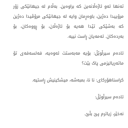
تەنها ئەو ئاژەڵانەین کە براوەین. بەڵام لە جیهانێکی زۆر
مرۆییدا دەژین، باوەڕمان وایە لە جیهانێکی مرۆڤیدا دەژین
کە بەشێکی تێدا هەیە بۆ ئاژەڵان، بۆ ڕووەکان، بۆ
بەردەکان. ئەمەیان ڕاست نییە.
ئادەم سیرڵوێڵ: بۆیە مەبەستت ئەوەیە، فەلسەفەی تۆ
ماتەریالیزمی پاک بێت؟
کراسناهۆرکای: نا نا، بمبەشە، میشکینیش ڕاستیە.
ئادەم سیرڵوێڵ:
نەخێر، زیاترم پێ بڵێ.