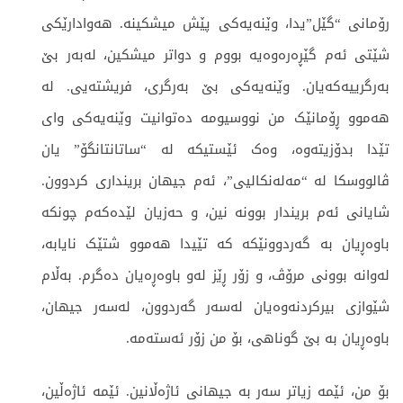
رۆمانی “گێل”یدا، وێنەیەکی پێش میشکینە. هەوادارێکی
شێتی ئەم گێڕەرەوەیە بووم و دواتر میشکین، لەبەر بێ
بەرگرییەکەیان. وێنەیەکی بێ بەرگری، فریشتەیی. لە
هەموو ڕۆمانێک من نووسیومە دەتوانیت وێنەیەکی وای
تێدا بدۆزیتەوە، وەک ئێستیکە لە “ساتانتانگۆ” یان
ڤالووسکا لە “مەلەنکالیی”، ئەم جیهان برینداری کردوون.
شایانی ئەم بریندار بوونە نین، و حەزیان لێدەکەم چونکە
باوەڕیان بە گەردوونێکە کە تێیدا هەموو شتێک نایابە،
لەوانە بوونی مرۆڤ، و زۆر ڕێز لەو باوەڕەیان دەگرم. بەڵام
شێوازی بیرکردنەوەیان لەسەر گەردوون، لەسەر جیهان،
باوەڕیان بە بێ گوناهی، بۆ من زۆر ئەستەمە.
بۆ من، ئێمە زیاتر سەر بە جیهانی ئاژەڵانین. ئێمە ئاژەڵین،