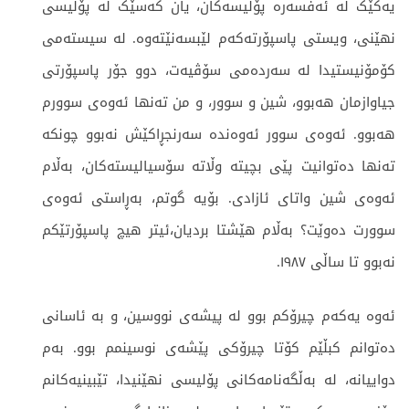
یەکێک لە ئەفسەرە پۆلیسەکان، یان کەسێک لە پۆلیسی
نهێنی، ویستی پاسپۆرتەکەم لێبسەنێتەوە. لە سیستەمی
کۆمۆنیستیدا لە سەردەمی سۆڤیەت، دوو جۆر پاسپۆرتی
جیاوازمان هەبوو، شین و سوور، و من تەنها ئەوەی سوورم
هەبوو. ئەوەی سوور ئەوەندە سەرنجڕاکێش نەبوو چونکە
تەنها دەتوانیت پێی بچیتە وڵاتە سۆسیالیستەکان، بەڵام
ئەوەی شین واتای ئازادی. بۆیە گوتم، بەڕاستی ئەوەی
سوورت دەوێت؟ بەڵام هێشتا بردیان،ئیتر هیچ پاسپۆرتێکم
نەبوو تا ساڵی ١٩٨٧.
ئەوە یەکەم چیرۆکم بوو لە پیشەی نووسین، و بە ئاسانی
دەتوانم کبڵێم کۆتا چیرۆکی پێشەی نوسینمم بوو. بەم
دواییانە، لە بەڵگەنامەکانی پۆلیسی نهێنیدا، تێبینیەکانم