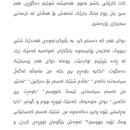
کات کارێکی باشم نەبوو. هەمیشە شوێنم دەگۆڕی، هەر
سێ یان چوار مانگ جارێک، ئەمەش بۆ هەڵاتن لە خزمەتی
سەربازی زۆرەملێ.
دواتر، هەر کە دەستم کرد بە بڵاوکردنەوەی هەندێک شتی
بچووک، لەلایەن پۆلیسەوە بانگکرام. لەوانەیە کەمێک زیاد
لە ڕادە بێڕێزیم نواندبێت، چونکە دوای هەر پرسیارێک
دەمگوت، “تکایە باوەڕم پێ بکە، من مامەڵە لەگەڵ
سیاسەتدا ناکەم.” “بەڵام شتێک لەسەر تۆ دەزانین.” “نەخێر،
من لەسەر سیاسەتی ئێستا نانووسم.” “باوەڕت پێ
ناکەین.” دوای ماوەیەک، کەمێک تووڕە بووم و گوتم، “ئایا
بەڕاستی ئێوە وابیر دەکەنەوە من شتێک لەسەر کەسانێکی
وەک ئێوە بنووسم؟” ئەوەش بێگومان تووڕەی کردن، و