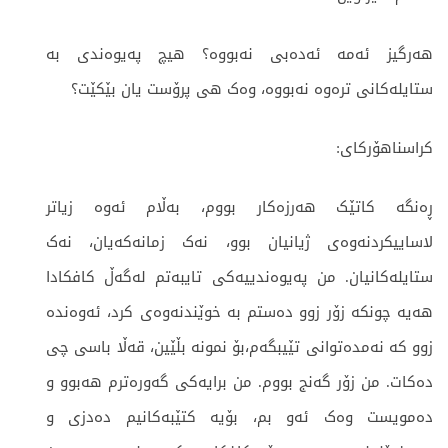
هەرگیز ئەمە ئەدەبی نەبووە؟ هیچ پەیوەندی بە
ستایلەکانی ترەوە نەبووە، وەک هی پرۆست یان بێکێت؟
کراسناهۆرکای:
ڕەنگە کاتێک هەرزەکار بووم، بەڵام ئەوە زیاتر
لاساییکردنەوەی ژیانیان بوو، نەک زمانەکەیان، نەک
ستایلەکانیان. من پەیوەندییەکی تایبەتم لەگەڵ کافکادا
هەیە چونکە زۆر زوو دەستم بە خوێندنەوەی کرد، ئەوەندە
زوو کە نەمدەتوانی تێیبگەم،بۆ نمونە بڵێین، قەڵا باسی چی
دەکات. من زۆر گەنج بووم. من برایەکی گەورەترم هەبوو و
دەمویست وەک ئەو بم، بۆیە کتێبەکانیم دەدزی و