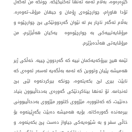
گێڕەرەوە، بەڵام ئەمە تەنها تەکنیکێکە. چونکە من لەگەڵ
تۆدا هاوڕام، چوارچێوەی ڕۆمان و جیهان مرۆڤ-تەوەرە.
بەڵام ئەگەر ناچار بم لە نێوان گەردوونێکی بێ چوارچێوە و
مرۆڤایەتییەکی بە چوارچێوەوە یەکیان هەڵبژێرم، من
مرۆڤایەتی هەڵدەبژێرم.
ئێمە هیچ بیرۆکەیەکمان نییە کە گەردوون چییە. خەڵکی ژیر
هەمیشە پێیان وتووین کە ئەمە بەڵگەیە لەسەر ئەوەی کە
نابێت بیری لێ بکەیتەوە، چونکە بیرکردنەوە لێی بێ
ئەنجامە. تۆ تەنها بیناکردنێکی گەورەی بەدحاڵیبوون بنیاد
دەنێیت، کە کەلتوورە. مێژووی کلتوور مێژووی بەدحاڵیبوونی
بیرمەندە گەورەکانە. بۆیە هەمیشە دەبێت بگەڕێینەوە بۆ
خاڵی سفر و بە شێوەیەکی جیاواز دەست پێ بکەینەوە. و