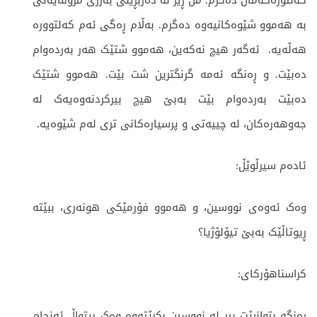
کەلتورەکەمان دەگرم. من ڕێز لە دەربڕینی بەرزی مرۆڤایەتی
بە هەموو شێوەکانیەوە دەگرم. بەڵام ڕەگی ئەم کەلتوورە
هەڵەیە. ئەگەر هیچ نەکەین، هەموو شتێک هەر بەردەوام
دەبێت. و ڕەنگە ئەمە گرنگترین شت بێت. هەموو شتێک
دەبێت بەردەوام بێت بەبێ هیچ بیرکردنەوەیەک لە
جەوهەرەکان، لە چییەتی و پرسیارەکانی تری لەم شێوەیە.
ئادەم سیرڵوێڵ:
وەک ئەوەی نووسین، و هەموو فۆرمێکی هونەری، ببێتە
ڕیوتاڵێک بەبێ تیۆلۆژیا؟
کراسناهۆرکای:
ڕەنگە بتوانرێت بیر لە نووسین بکرێتەوە وەک ڕیتواڵ ئەنجام