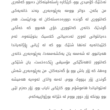
نەختێک کۆمیدی بوو، کرێکارە ڕاستەقینەکان دەبوو کەڤەری
من بکەن. دواتر بوومە بەڕێوەبەری چەند خانەیەکی
کەلتووری لە گوندە دوورەدەستەکان لە بوداپێست. هەر
گوندێک خانەی کەلتووری خۆی هەبوو کە خەڵکی
دەیانتوانی لەوێ ئەدەبیاتی کلاسیک بخوێننەوە. ئەم
کتێبخانەیە تەنها شتێک بوو کە لە ژیانی ڕۆژانەیاندا
هەیانبوو. لە شەممە یان یەکشەممەدا، بەڕێوەبەری خانەی
کەلتوور ئاهەنگێکی مۆسیقی ڕێکدەخست، یان شتێکی
وەها، کە زۆر باش بوو بۆ گەنجەکان. من بەڕێوەبەری شەش
گوندی زۆر بچووک بووم، ئەمە واتای ئەوەیە هەمیشە
لەنێوانیاندا هاموشۆم بوو. کارێکی نایاب بوو. زۆر حەزم لێی
بوو چونکە زۆر دوور بووم لە خێزانە بورژوازییەکەم.