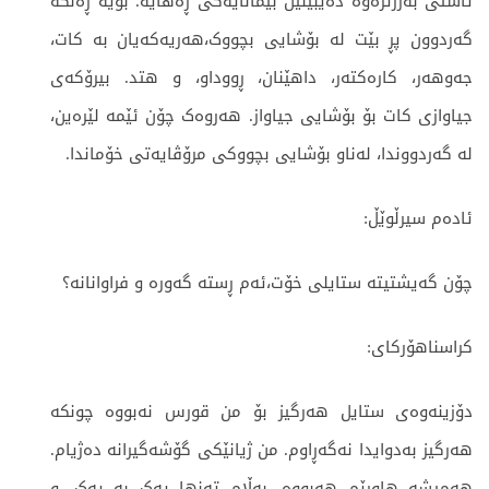
ئاستی بەرزترەوە دەیبینین بێمانایەکی ڕەهایە. بۆیە ڕەنگە
گەردوون پڕ بێت لە بۆشایی بچووک،هەریەکەیان بە کات،
جەوهەر، کارەکتەر، داهێنان، ڕووداو، و هتد. بیرۆکەی
جیاوازی کات بۆ بۆشایی جیاواز. هەروەک چۆن ئێمە لێرەین،
لە گەردووندا، لەناو بۆشایی بچووکی مرۆڤایەتی خۆماندا.
ئادەم سیرڵوێڵ:
چۆن گەیشتیتە ستایلی خۆت،ئەم ڕستە گەورە و فراوانانە؟
کراسناهۆرکای:
دۆزینەوەی ستایل هەرگیز بۆ من قورس نەبووە چونکە
هەرگیز بەدوایدا نەگەڕاوم. من ژیانێکی گۆشەگیرانە دەژیام.
هەمیشە هاوڕێم هەبووە، بەڵام تەنها یەک بە یەک. و