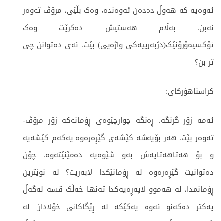
ئەوەیە کە هەوڵ دەدەن ئەوەندە، وەک بڵێی، مرۆڤ تەوەر
نەبن. بەڵام هەستیش دەکرێت وەک
ئۆکسیمۆرۆنێک(دژبەرییەکی واژەیی) بێت. ئەی دەتوانن چی
تر بن؟
کراسناهۆرکای:
ئەمە زۆر گرنگە. ڕەنگە چوارچێوەی ڕۆمانەکە زۆر مرۆڤ-
تەوەر بێت. هەر بۆیەشە کێشەی گێڕەرەوە یەکەم کێشەیە
و بۆ هەتاهەتایەش بەو شێوەیە دەمێنێتەوە. چۆن
دەتوانیت گێڕەرەوە لە ڕۆمانێکدا لابەریت؟ لە نوێترین
ڕۆمانمدا، لە هەموو لاپەڕەیەکدا تەنها خەڵک قسە لەگەڵ
یەکتر دەکەنو ئەوە یەکێکە لە ڕێگاکانی خۆلادان لە