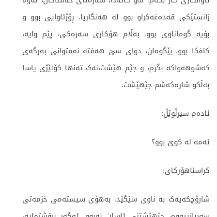
تاوانکاری کار بکەم. لەو کاتەدا، سەرەتای حەفتاکان، ئەوە
زانستێکی قەدەغەکراو بوو لە هەنگاریا. ڕۆژئاوایی بوو و
بۆیە گوماناوی بوو. بەڵام هۆکاری سەرەکی، پێم وایە،
کافکا بوو. بێگومان، دوای سێ هەفتە نەمتوانی بەرگەی
کەشوهەواکە بگرم، و جێم هێشت،نەک تەنها کۆلێژی یاسا
بەڵکو شارەکەشم جێهێشت.
ئادەم سیرڵوێڵ:
ئەمە لە کوێ بوو؟
کراسناهۆرکای:
شارۆچکەیەک بە ناوی سێگێد. بەهۆی سیستەمی خزمەتی
سەربازییەوە، جێهێشتنی ئاسان نەبوو. ئەگەر بڕۆشتمایە،