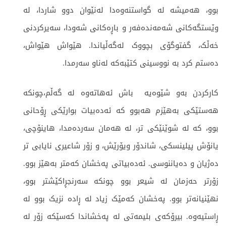
بوو، هەمیشە لە گواستنەوەدا لەنێوان دوو شاردا، لە
وێستگەکانی شەمەندەفەر و باڕەکانی شەودا، سەیرکردنی
خەڵک، گفتوگۆی بچووک لەگەڵیاندا. هێواش هێواش،
دەستم کرد بە نووسینی کتێبەکە لەناو سەرمدا.
کارکردن بەو شێوەیە باش ئەهاتەوە لە گەڵم،چونکە
هەستێکی بەهێزم هەبوو کە ئەدەبیات بوارێکی ڕۆحانی
بوو، کە لە شوێنێکی تر، لە هەمان سەردەمدا، هاینۆچی،
یانۆش پیلینسکی، شاندۆر ویۆرێش، و زۆر شاعیری نایابی تر
دەژیان و دەیاننوسی. ئەدەبیاتی پەخشان کەمتر بەهێز بوو.
زۆرتر حەزمان لە شیعر بوو چونکە سەرنجڕاکێشتر بوو،
نهێنیانەتر بوو. پەخشان کەمێک زیاد لە ڕادە نزیک بوو لە
ڕاستیەوە. بیرۆکەی بلیمەتی لە پەخشاندا کەسێکە زۆر لە