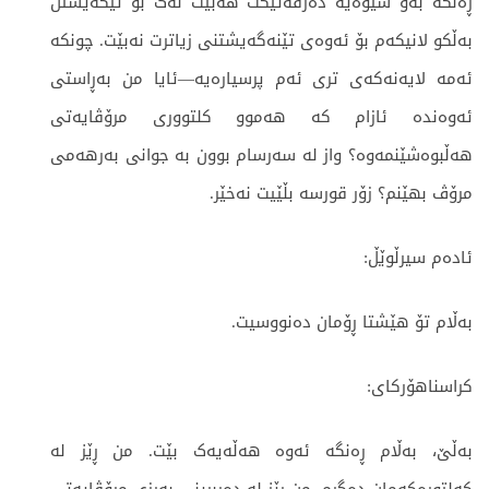
ڕەنگە بەو شێوەیە دەرفەتێکت هەبێت نەک بۆ تێگەیشتن
بەڵکو لانیکەم بۆ ئەوەی تێنەگەیشتنی زیاترت نەبێت. چونکە
ئەمە لایەنەکەی تری ئەم پرسیارەیە—ئایا من بەڕاستی
ئەوەندە ئازام کە هەموو کلتووری مرۆڤایەتی
هەڵبوەشێنمەوە؟ واز لە سەرسام بوون بە جوانی بەرهەمی
مرۆڤ بهێنم؟ زۆر قورسە بڵێیت نەخێر.
ئادەم سیرڵوێڵ:
بەڵام تۆ هێشتا ڕۆمان دەنووسیت.
کراسناهۆرکای:
بەڵێ، بەڵام ڕەنگە ئەوە هەڵەیەک بێت. من ڕێز لە