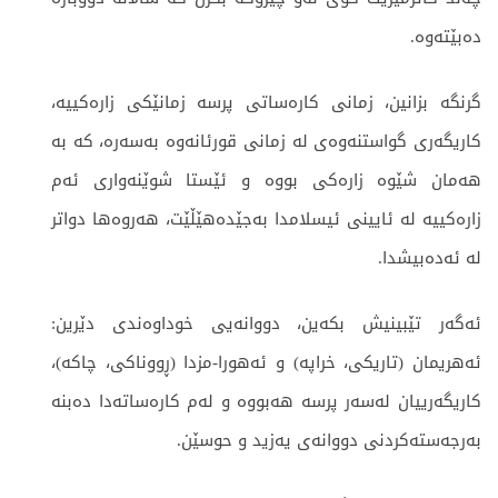
دەبێتەوە.
گرنگە بزانین، زمانی کارەساتی پرسە زمانێکی زارەکییە،
کاریگەری گواستنەوەی لە زمانی قورئانەوە بەسەرە، کە بە
هەمان شێوە زارەکی بووە و ئێستا شوێنەواری ئەم
زارەکییە لە ئایینی ئیسلامدا بەجێدەهێڵێت، هەروەها دواتر
لە ئەدەبیشدا.
ئەگەر تێبینیش بکەین، دووانەیی خوداوەندی دێرین:
ئەهریمان (تاریکی، خراپە) و ئەهورا-مزدا (ڕووناکی، چاکە)،
کاریگەرییان لەسەر پرسە هەبووە و لەم کارەساتەدا دەبنە
بەرجەستەکردنی دووانەی یەزید و حوسێن.