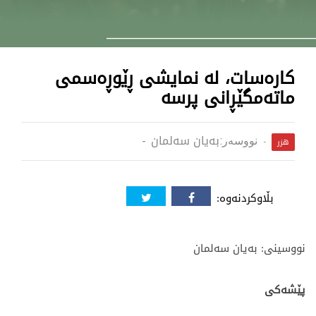
کارەسات، لە نمایشی ڕێوڕەسمی
ماتەمگێڕانی پرسە
بەیان سەلمان
نووسەر:
هزر
بڵاوکردنەوە:
نووسینی: بەیان سەلمان
پێشەکی