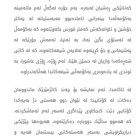
کەتانێکی ڕەشیان لەبەرە. بەم جۆرە لەگەڵ ئەم ماتەمینە
بەکۆمەڵەدا بینەرانی ئامادەبوو مەبەستیانە لە یەکتر
خۆشبن و تاوانەکەش کەمتر قورس بکەوێتەوە کە بەکۆمەڵ
لە ئەستۆی بگرن نەک بە تەنیا، ئەمەش جۆرێکە لە
پەشیمانی و خۆ کڕینەوە لەلایەن شیعەکانەوە، کە لە کاتی
شەڕەکەدا وازیان لە حسێن هێنا. ئەم ڕۆژە، ڕۆژی عاشورا، بە
توندی لە یادەوەری بەکۆمەڵی شیعەکاندا هەڵکەندراوە.
لە ئاکامدا، ئەم نمایشە بۆ چەند کاتژمێرێک ماندوومان
دەکات، لە کۆتاییدا لە نێوان دوو هەستی دژ بەیەکدا
کۆتایی دێت: کنجکاوی پێداگری لەسەر ئەم تەماشکردنە،
کە هەموو ساڵێک دووبارە دەکرێتەوە، هەروەها چێژێکی
دیاریکراویشی بەسەر هەستەکانی بیستنمان هەیە و