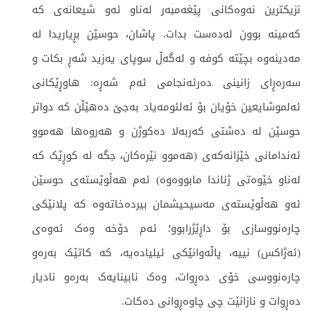
نزیکترین نەوەکانی پێغەمبەر لەناو ئەو شیعانەی کە
کەمینە بوون لەدەست بدات. پاشان، حوسێن بڕیاریدا لە
مەدینەوە بچێتە کوفە و لەگەڵ سوپای یەزید شەڕ بکات و
سەرەڕای زانینی دەرئەنجامی ئەم شەڕە: هاوڕێکانی
ئەلموشایعین خۆیان بۆ ئەلئومەیاد بەجێ دەهێڵن کە دواتر
حوسێن لە دەشتی کەربەلا دەکوژن و هەروەها هەموو
ئەندامانی خێزانەکەی (هەموو نێرەکان، جگە لە کوڕێک کە
لەناو خێوەتی ژناندا مابووەوە) ئەم هەڵوێستەی حوسێن
ئەو هەڵوێستەی مەسیحیشمان بیردەخاتەوە کە پلانێکی
چارەنووسازی بۆ داڕێژرابوو؛ ئەم دۆخە وەک ئەوەی
(ئەژاکس) نییە، پاڵەوانێکی ئیلیادەیە، کە کاتێک بەرەو
چارەنووسی خۆی دەڕوات، وەک نابینایەک بەرەو نادیار
دەڕوات و نازانێت چی چاوەڕوانی دەکات.