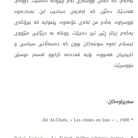
یەکەم، کە کەس نووسەری ئەم چیرۆکە ناناسێت. دووەم،
هەندێک دەڵێن کە لەلایەن (ساحیب ابن عەباد)ەوە
نووسراوە. بەڵام من لەلای خۆمەوە، پێموایە کە بیرۆکەی
یەکەم زیاتر ڕێی تێ دەچێت، چونکە بە درێژایی مێژووی
ئیسلام ئەوە سوننەکان بوون کە دەسەڵاتی سیاسی و
ئایینییان هەبووە، بۆیە قەدەغە کرابوو لەسەر حوسێن
بنووسرێت.
سەرچاوەکان:
* Ali Al-Chabi, « Les chiites en Iran » :, 1980.