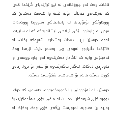
ناکات، وەک ئەو چیرۆکانەی لە نێو تراژێدیای گرێکدا هەن،
کە بەرهەمی خەیاڵە، بۆیە ئێمە وا هەست دەکەین کە
ڕووداوێکی یۆتۆپیایە لە پانتاییەکی سنووردا ڕوودەدات.
مردن بە چارەنووسێکی ئیلاهی نیشانەیەکە کە لە ساییەی
ئەوە حوسێن بڕیار دەدات بەشداری شەڕەکە بکات، لە
کاتێکدا دڵنیابوو لەوەی چی بەسەر دێت. لێرەدا وەک
ئەخیلۆس وایە کە ئاگادار دەکرێتەوە لەو چارەنووسەی وا
چاوەڕێی دەکات: ئەگەر بەگەڕێتەوە بۆ شەڕ، بۆ تروا، ژیانی
کورت دەبێت بەڵام بۆ هەتاهەتا شکۆمەند دەبێت.
حوسێن، لە ئەزموونی برا گەورەکەیەوە، حەسەن، کە دوای
دووبەرکێی شیعەکان، دەست لە مافی خۆی هەڵدەگرێت بۆ
یەزید بن معاویە، نەیویست پێگەی خۆی وەک یەکێک لە