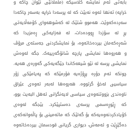
بابەتی ئەم نمایشە کلاسیکە (ململانێی نێوان چاکە و
خراپە) تەنها ئەوە نەبێت کە لە پرسەدا خراپە بەسەر چاکەدا
سەردەکەوێت. هەموو شتێک لە کەشوهەوای کۆمەڵایەتی
پڕ لە سۆزدا ڕوودەدات، لە فەزایەکی ڕەمزیدا کە
شەڕەکەمان بیردەخاتەوە، بۆ نمایشکردنی جەستەی مرۆڤ
و هەروەها نمایشی پارچە شانۆگەرییەک. جگە لەوەش
نمایشی پرسە لە نێو شیعەکاندا جێگەیەکی گەورەی هەیە.
چونکە ئەم جۆرە پڕۆژەیە فۆرمێکە کە پەیامێکی زۆر
سیاسیی لەخۆ گرتووە. هەروەها لەبەر ئەوەی عێراق
ناوەندی بزووتنەوەی سیاسی لایەنگرانی ئەهل البەیت بوو،
کە ڕێوڕەسمی پرسەی دەستپێکرد. بێجگە لەوەی
کۆیادکردنەوەیەکە بۆ گەلێک کە ماتەمینی بۆ پاڵەوانەکەی
دەگێڕێت و ئەمەش، دیواری گریانی قودسمان بیردەخاتەوە