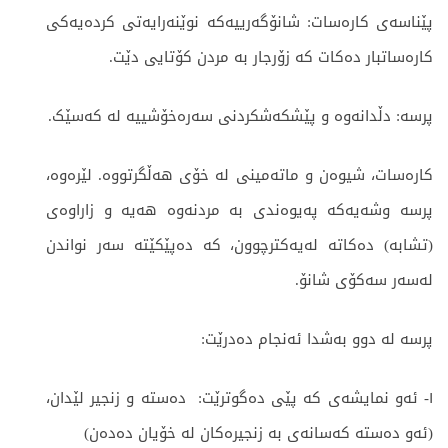
پێناسەی کارەسات: شانۆگەرییەکە نوێنەرایەتی کردەیەکی
کارەساتبار دەکات کە زۆرجار بە مردن کۆتایی دێت.
پرسە: دڵدانەوە و پێشکەشکردنی سەرەخۆشییە لە کەسێک.
کارەسات، شیوەن و ماتەمینی لە خۆی هەڵگرتووە. لێرەوە،
پرسە وشەیەکە پەیوەندی بە مردنەوە هەیە و زاراوەی
(تشابە) دەکاتە لەیەکترچوون، کە دەپێکێتە سەر نواندن
لەسەر سەکۆی شانۆ.
پرسە لە دوو بەشدا ئەنجام دەدرێت:
١- ئەو نمایشەی کە پێی دەگوترێت: دەستە و زنجیر لێدان،
(ئەو دەستە کەسانەی بە زنجیرەکان لە خۆیان دەدەن)