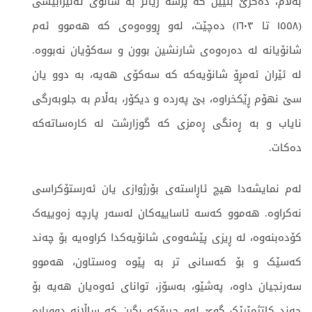
بەڵام، دەکرێ بڵێین کە پرسە زیاتر بە شانۆی ئەلیزابێسی
(١٥٥٨ تا ١٦٠٣) دەچێت، لەو ڕووەوەی کە هەموو ئەم
شانۆیانە لە دەرەوەی شارنشین بوون و سەکۆیان نەبووە.
لە ئێران ئەمڕۆ شانۆیەکە کە سەکۆی هەیە، بە دوو یان
سێ نهۆم ڕێکخراوە، بێ پەردە و دیکۆر، بەڵام بە جلوبەرگی
نایاب و بە ڕەنگی ڕەمزی کە گوزارشت لە کارەساتەکە
دەکات.
لەم نمایشەدا هیچ ئاڕاستەی بۆرژوازی یان ئەرستۆکراسی
نەکراوە. هەموو کەسە ئاساییەکان لەسەر پارچە زەوییەک
کۆدەبنەوە، لە ڕیزی پێشەوەی شانۆیەکدا کراوەیە بۆ چەند
کەسێک و بۆ کەسانی تر بە پێوە وەستاون، هەموو
سەرنجیان داوە، پەشێو، بەسۆز، توانای ئەوەیان هەیە بۆ
چەند کاتژمێرێک گوێ لەو چیرۆکە بگرن کە ساڵانە دووبارە