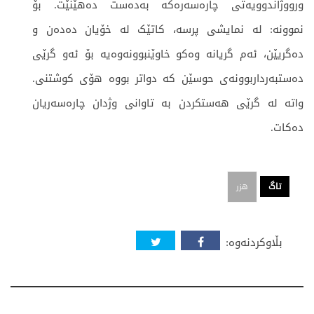
ورووژاندوویەتی چارەسەرەکە بەدەست دەهێنێت. بۆ
نموونە: لە نمایشی پرسە، کاتێک لە خۆیان دەدەن و
دەگریێن، ئەم گریانە وەکو خاوێنبوونەوەیە بۆ ئەو گرێی
دەستبەرداربوونەی حوسێن کە دواتر بووە هۆی کوشتنی.
واتە لە گرێی هەستکردن بە تاوانی وژدان چارەسەریان
دەکات.
تاگ
هزر
بڵاوکردنەوە: