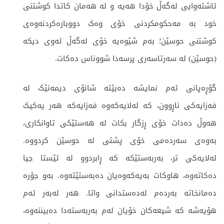
ئاشتەوایی لەگەڵ خۆدا هەیە و لە هەمان کاتدا کوشتنی
خود بە مەحکومکردنی خۆی وەک دووبارەکردنەوەی
کوشتنی حوسێن؛ بەم شێوەیە خۆی لەگەڵ ئەوی دیکە
(حوسێن) لە سەرتاسەری پرسەدا شووناس دەکات.
گۆڕەپانی ئەم نمایشە دەبێتە شانۆی دیمەنێک لە
فەزایەکی ناڕوون، کە لەلایەکەوە فەزایەکە هەر یەکیک
هەوڵ دەدات خۆی ڕزگار بکات لە هەستێکی تاوانکاری،
بەوەی سەردەمی خۆی پشتی لە حوسێن کردووە.
لەلایەکی تر، بەربەستێکە کە ڕابردوو لە ئێستا جیا
دەکاتەوە، هاوکات بەیەکەوەیان دەبەستێتەوە. بەو جۆرە
دەمانخاتە بەردەم لەدەستدانی واتا. هەر لەبەر ئەم
هۆیەشە کە شیعەکان خۆیان لەم بەربەستەدا دەبیننەوە،