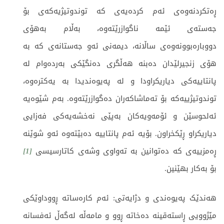
ڕەتکردنەوەی ئەم کردەیەی کە توندوتیژیەکەی بۆ
جەستەی ئێمە ناگوازرێتەوە، بەڵام بەهۆی
دووبارەبوونەوەی ساڵانە، دیمەنی ئەو جەستانەی کە بە
هۆی زنجیرلێدان دەبنە هەڵگری دەنگێکی بەردەوام لە
پانتاییەکی دیاریکراودا و لە پەیوەندیدا بە یەکترەوە،
توندوتیژییەکە بۆ تەماشاکەران دەگوازرێتەوە. بەم شێوەیە
ئەلحوسێن و ئۆمەویەکان بەپێی نەخشەیەکی فەزایی
دیاریکراو ڕێکخراون. بۆیە ئەم پانتاییە دەبێتەوە ئەو شوێنە
ڕەمزییەی کە دەتوانین بە تەواوی وشەی کاتارسیسی
[1]
بۆ بەکار بهێنین.
هەندێک پەیوەندی و دژایەتی: ئەم کارەساتە ڕووداوێکی
مێژوویی ڕاستەقینە دەخاتە ڕوو و مامەڵە لەگەڵ ئەفسانە