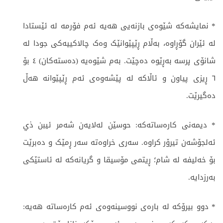
* نمایشەکە شێوەی بازنەیی هەیە ئەم فۆرمە لە ئێستادا
لە ئێران گۆڕاوە، بەڵام ڕێپێوانێک وەک چالاکییەکی جودا لە
شانۆی پرسە بەڕێوە دەچێت. بەم شێوەیە (دەستەکان) ٤ بۆ
٦ ڕیزی پیاون و ئاڵاکە لە پێشەوەی ئەم ڕێپێوانە هەڵ
دەگیرێت.
* دیمەنی کارەساتەکە: حوسێن لەلایەن شەمر ئیبن ذي
ئەلجۆشەن تیرۆر کراوە. سەری خراوەتە سەر ڕمێک و دەبرێت
بۆ خەلیفە لە شام؛ ڕیتمی مۆسیقا و گریانەکە لە ئاستێکی
بەرزدایە.
* دوو بیرۆکە لە بارەی نووسینەوەی ئەم کارەساتە هەیە: