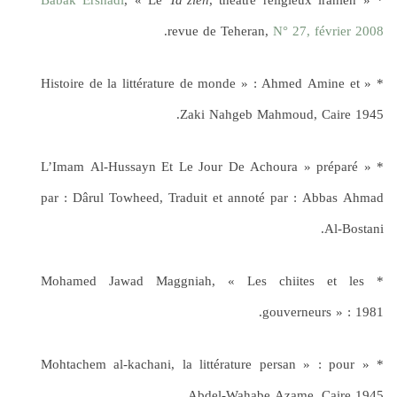
Babak Ershadi
, « Le
Ta’zieh
, théâtre religieux iranien »
*
.
revue de Teheran,
N° 27, février 2008
* « Histoire de la littérature de monde » : Ahmed Amine et
Zaki Nahgeb Mahmoud, Caire 1945.
* « L’Imam Al-Hussayn Et Le Jour De Achoura » préparé
par : Dârul Towheed, Traduit et annoté par : Abbas Ahmad
Al-Bostani.
* Mohamed Jawad Maggniah, « Les chiites et les
gouverneurs » : 1981.
* « Mohtachem al-kachani, la littérature persan » : pour
Abdel-Wahabe Azame, Caire 1945.