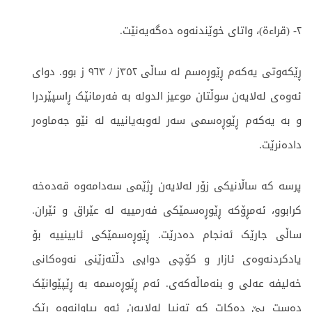
٢- (قراءة)، واتای خوێندنەوه دەگەیەنێت.
ڕێکەوتی یەکەم ڕێوڕەسم لە ساڵی ٣٥٢ز / ٩٦٣ ز بوو. دوای
ئەوەی لەلایەن سوڵتان موعیز الدولە بە فەرمانێک ڕاسپێردرا
و بە یەکەم ڕێوڕەسمی سەر لەوبەیانییە لە نێو جەماوەر
دادەنرێت.
پرسە کە ساڵانیکی زۆر لەلایەن ڕژێمی سەدامەوە قەدەخە
کرابوو، ئەمڕۆکە ڕێوڕەسمێکی فەرمییە لە عێراق و ئێران.
ساڵی جارێک ئەنجام دەدرێت. ڕێوڕەسمێکی ئایینییە بۆ
یادکردنەوەی ئازار و کۆچی دوایی دڵتەزێنی نەوەکانی
خەلیفە عەلی و بنەماڵەکەی. ئەم ڕێوڕەسمە بە ڕێپێوانێک
دەست پێ دەکات کە تەنیا لەلایەن ئەو پیاوانەوە ڕێک