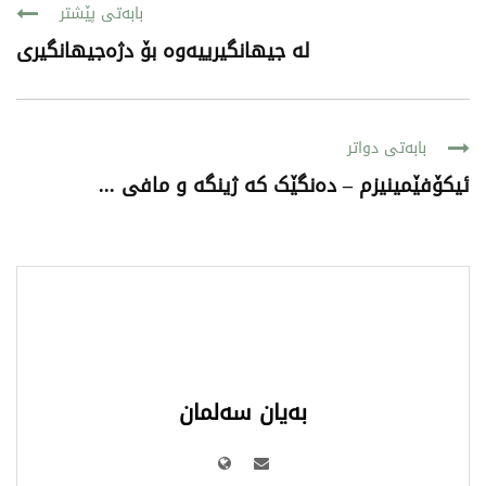
بابەتی پێشتر
لە جیهانگیرییەوە بۆ دژەجیهانگیری
بابەتی دواتر
ئیکۆفێمینیزم – دەنگێک کە ژینگە و مافی ...
بەیان سەلمان