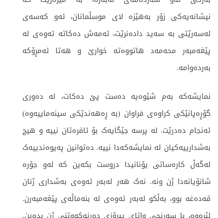
نیشانەیەکی زۆر بەهێزە لای موسڵمانان، ئەو کەسەی
لەسەرێتی بە سەید دادەنرێت، ئەمەش دەکاتە ئەوەی لە
پێغەمبەر محەمەد هاتووەتە خوارێ و هەتا ئەمڕۆکە
بەردەوامە.
نمایشەکە بەم شێوەیە دەست پێ دەکات، لە دەوری
گۆڕەپانێکی کراوەی فراوان (بە ڕەهەندێکی سینەماییەوە)
ئەنجام دەدرێت. لە پرسە جێگایەک بۆ ئافرەتان نییە و هیچ
بەشدارییەکیان لە نمایشەکەدا نییە. دەتوانین پەیوەندییەک
لەگەڵ کارەساتی یۆنانیدا دروست بکەین کە لەو جۆرە
شانۆیانەدا ژن ونە. نەک هەر لەبەر ئەوەی بەشداری ژنان
قەدەغە بوو، بەڵکو لەبەر ئەوەی لە بنەماڵەی پێغەمبەرن.
لێرەوە، با سەرنجی واتای پیرۆزی دەرنەکەوتنی ژن بدەین.