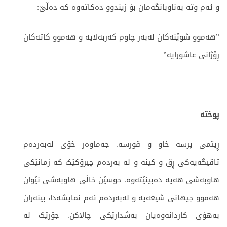
و ئەم وتە بەناوبانگەمان بۆ زیندوو دەکاتەوە کە دەڵێ:
”هەموو شوێنەکان لەبەر چاوم کەربەلایە و هەموو کاتەکان
ڕۆژانی عاشورایە”
پوختە
ڕیتمی پرسە خاو و قورسە. جەماوەر خۆی لەبەردەم
تاقیگەیەکی ڕق و کینە و لە بەردەم چیرۆکێک کە زمانێکی
هاوبەشی هەیە دەبینێتەوە. حوسێن خاڵی هاوبەشی نێوان
هەموو جیهانی شیعەیە و لەبەردەم ئەم نمایشەدا، بینەران
بەهۆی کاردانەوەیان بەشدارێکی چالاکن. جۆرێک لە