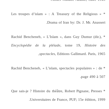
* « Les troupes d’islam » : A Treasury of the Religious
Drama of Iran by: Dr. J. Mr. Anasseri.
* Rachid Bencheneb, « L’Islam », dans Guy Dumur (dir.),
Encyclop
é
die de la pl
é
iade
, tome 19,
Histoire des
spectacles
, Editions Gallimard. Paris, 1965,
* Rachid Bencheneb, « L’islam, spectacles populaires » : de
page 490 à 507.
* Que sais-je ? Histoire du théâtre, Robert Pignane, Presses
Universitaires de France, PUF; 15e édition, 1999.