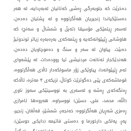
دەخرێت کە جلوبەرگی ڕەشی کەتانیان لەبەردایە، لە هەر
دەستێکیاندا زنجیریان هەڵگرتووە و لە پشتیان دەدەن،
لەسەر ڕیتمێکی مۆسیقا (تەپڵ و شمشاڵ و سەنج) کە
هاوشانی ڕێپێوانەکەیە و ڕیتمەکەی بەرەبەرە زیاتر توندوتیژ
دەبێت. پیاوان لە سەر و سنگ و دەموچاویان دەدەن،
هەندێکجار تەنانەت مردنیشی تیا روودەدات. لە پێشەوای
ئەم ڕێپێوانەدا، پیاوێکی زۆر ماسولکەدار ئاڵای هەڵگرتووە،
قوماشەکەی پێی دەگوترێت کوتاڵ، نزیکەی ٣ مەترە، ئاڵاکە
ڕەنگەکەی ڕەشە و لەسەری بە نووسینێکی سەوز ناوی
(اڵڵە، محمد، علی، حسێن) نووسراوە. هەروەها ئامرازی
ڕەمزی شەڕیان هەڵگرتووە: خەنجەر، شمشێر، قەڵغان، زنجیر،
پەڕ، پەلکی دارخورما و دەستی فاتیمە (دایکی حوسێن).