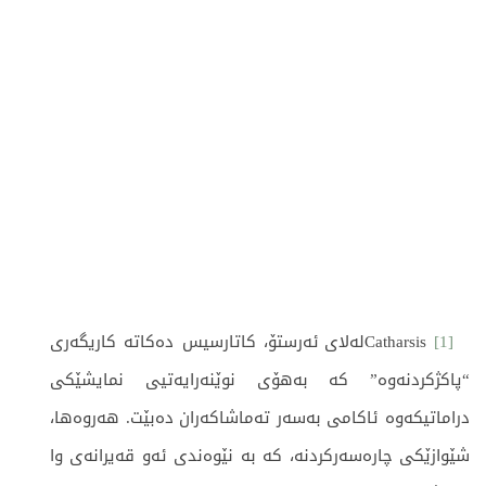
[1]
Catharsisلەلای ئەرستۆ، کاتارسیس دەکاتە کاریگەری
“پاکژکردنەوە” کە بەهۆی نوێنەرایەتیی نمایشێکی
دراماتیکەوە ئاکامی بەسەر تەماشاکەران دەبێت. هەروەها،
شێوازێکی چارەسەرکردنە، کە بە نێوەندی ئەو قەیرانەی وا