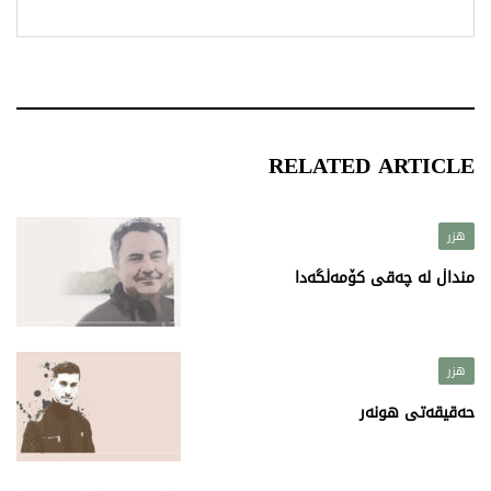
RELATED ARTICLE
هزر
منداڵ لە چەقی کۆمەڵگەدا
هزر
حەقیقەتی هونەر