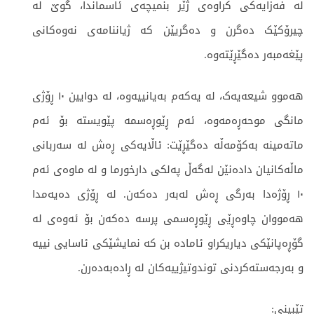
لە فەزایەکی کراوەی ژێر بنمیچەی ئاسماندا، گوێ لە
چیرۆکێک دەگرن و دەگریێن کە ژیاننامەی نەوەکانی
پێغەمبەر دەگێڕێتەوە.
هەموو شیعەیەک، لە یەکەم بەیانییەوە، لە دوایین ١٠ ڕۆژی
مانگی موحەڕەمەوە، ئەم ڕێوڕەسمە پێویستە بۆ ئەم
ماتەمینە بەکۆمەڵە دەگێڕێت: ئاڵایەکی ڕەش لە سەربانی
ماڵەکانیان دادەنێن لەگەڵ پەلکی دارخورما و لە ماوەی ئەم
١٠ ڕۆژەدا بەرگی ڕەش لەبەر دەکەن. لە ڕۆژی دەیەمدا
هەمووان چاوەڕێی ڕێوڕەسمی پرسە دەکەن بۆ ئەوەی لە
گۆڕەپانێکی دیاریکراو ئامادە بن کە نمایشێکی ئاسایی نییە
و بەرجەستەکردنی توندوتیژییەکان لە ڕادەبەدەرن.
تێبینی: