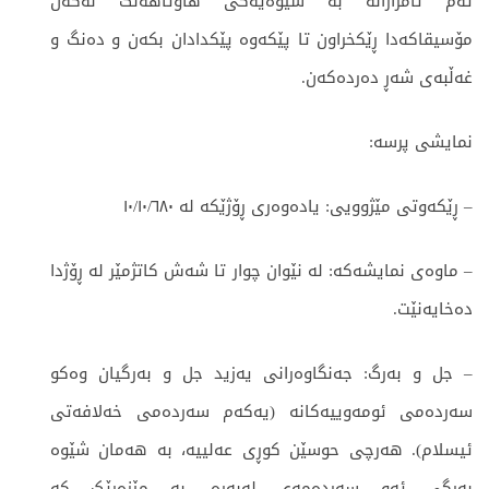
ئەم ئامرازانە بە شێوەیەکی هاوئاهەنگ لەگەڵ
مۆسیقاکەدا ڕێکخراون تا پێکەوە پێکدادان بکەن و دەنگ و
غەڵبەی شەڕ دەردەکەن.
نمایشی پرسە:
– ڕێکەوتی مێژوویی: یادەوەری ڕۆژێکە لە ١٠/١٠/٦٨٠
– ماوەی نمایشەکە: لە نێوان چوار تا شەش کاتژمێر لە ڕۆژدا
دەخایەنێت.
– جل و بەرگ: جەنگاوەرانی یەزید جل و بەرگیان وەکو
سەردەمی ئومەوییەکانە (یەکەم سەردەمی خەلافەتی
ئیسلام). هەرچی حوسێن کوڕی عەلییە، بە هەمان شێوە
بەرگی ئەو سەردەمەی لەبەرە، بە مێزەرێک کە