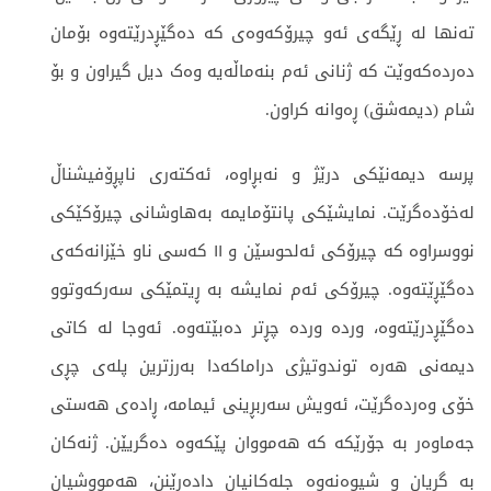
تەنها لە ڕێگەی ئەو چیرۆکەوەی کە دەگێڕدرێتەوە بۆمان
دەردەکەوێت کە ژنانی ئەم بنەماڵەیە وەک دیل گیراون و بۆ
شام (دیمەشق) ڕەوانە کراون.
پرسە دیمەنێکی درێژ و نەبڕاوە، ئەکتەری ناپڕۆفیشناڵ
لەخۆدەگرێت. نمایشێکی پانتۆمایمە بەهاوشانی چیرۆکێکی
نووسراوە کە چیرۆکی ئەلحوسێن و ١١ کەسی ناو خێزانەکەی
دەگێڕێتەوە. چیرۆکی ئەم نمایشە بە ڕیتمێکی سەرکەوتوو
دەگێڕدرێتەوە، وردە وردە چڕتر دەبێتەوە. ئەوجا لە کاتی
دیمەنی هەرە توندوتیژی دراماکەدا بەرزترین پلەی چڕی
خۆی وەردەگرێت، ئەویش سەربڕینی ئیمامە، ڕادەی هەستی
جەماوەر بە جۆرێکە کە هەمووان پێکەوە دەگریێن. ژنەکان
بە گریان و شیوەنەوە جلەکانیان دادەڕێنن، هەمووشیان