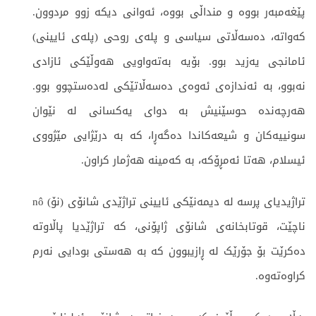
پێغەمبەر بووە و منداڵی بووە، ئەوانی دیکە زوو مردوون.
کەواتە، دەسەڵاتی سیاسی و پلەی روحی (پلەی ئایینی)
ئامانجی یەزید بوو. بۆیە بەتەواویی هەوڵێکی ئازادی
نەبوو، بە ئەندازەی ئەوەی دەسەڵاتێکی لەدەستچوو بوو.
هەرچەندە حوسێنیش بە دوای یەکسانی لە نێوان
سونییەکان و شیعەکاندا دەگەڕا، کە بە درێژایی مێژووی
ئیسلام، هەتا ئەمڕۆکە، بە کەمینە هەژمار کراون.
تراژیدیای پرسە لە دیمەنێکی ئایینی تراژێدی شانۆی (نۆ) nô
ناچێت، قوتابخانەی شانۆی ژاپۆنی، کە تراژێدیا پاڵاوتە
دەکرێت بۆ جۆرێک لە ڕازیبوون کە بە هەستی بودایی نەرم
کراوەتەوە.