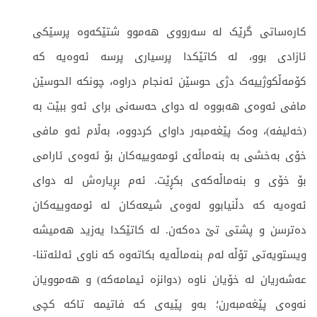
کارەساتی گرێک لە سەرووی هەموو شتێکەوە پرسێکی
ئازادی بوو، لە کاتێکدا پرسیاری پرسە ئەوەیە کە
کۆمەڵکوژییەک دژی حوسێن ئەنجام دراوە، چونکە الحوسێن
مافی ئەوەی هەبووە لە دوای حەسەنی برای ئەو ببێت بە
(خەلیفە)، وەک پێغەمبەر داوای کردووە، بەڵام ئەو مافی
خۆی بەخشی بە بنەماڵەی ئومەوییەکان بۆ ئەوەی ئارامی
بۆ خۆی و بنەماڵەکەی بکڕێت. ئەم بڕیارەش لە دوای
ئەوەیە کە دڵنیابوو لەوەی شیعەکان لە ئومەوییەکان
دەترسن و پشتی تێ دەکەن. لە کاتێکدا یەزید هەمیشە
ویستویەتی تۆڵە لەم بنەماڵەیە بکاتەوە کە ناوی ئەلئەتنا-
عەشەریان لە خۆیان ناوە (دوانزە ئیمامەکە) و هەموویان
نەوەی پێغەمبەرن؛ بەو پێیەی کە فاتیمە تاکە کچی