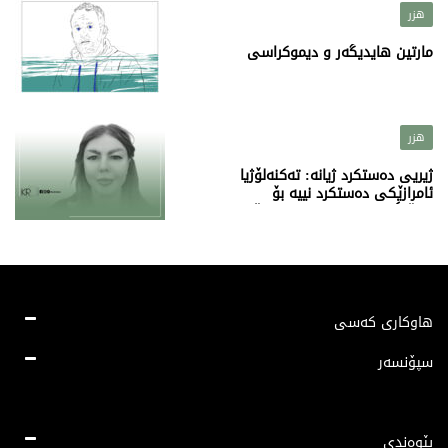
هزر
مارتین هایدیگەر و دیموکراسی
هزر
ژیریی دەستکرد ژیانە: تەکنەلۆژیا
ئامرازێکی دەستکرد نییە بۆ
شوێنگرتنەوەی ژیان – هەر خۆی ژیانە
هاوکاری کەسی
سپۆنسەر
پێوەندی