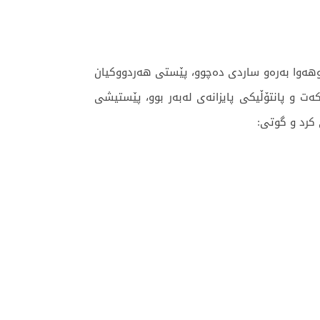
وهەوا بەرەو ساردی دەچوو، پێستی هەردووکیان
ت و پانتۆڵیکی پایزانەی لەبەر بوو، پێستیشی
 کرد و گوتی: