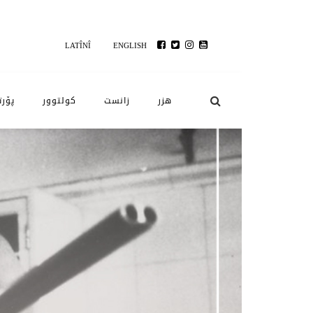
LATÎNÎ
ENGLISH
هزر
زانست
کولتوور
پۆرت