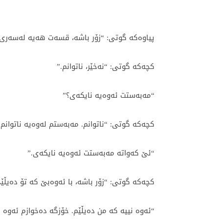
پیاوەکە گوتی: “زۆر باشە، قسەت هەیە لەسەری
کچەکە گوتی: “نەخێر، ناتوانم.”
“مەبەستت ئەوەیە نایکەی؟”
کچەکە گوتی: “ناتوانم. مەبەستم لەوەیە ناتوانم و
“ئێ کەواتە مەبەستت ئەوەیە نایکەی.”
کچەکە گوتی: “زۆر باشە، با ئەوەبێ کە تۆ دەیڵێ
“ئەوە نییە کە من دەیڵێم. خۆزگە دەخوازم ئەوە 