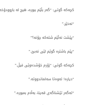
کچەکە گوتی: “گەر بڵێم ببورە، هیچ لە باروودۆخ
“نەخێر.”
“پێشت نەڵێم شتەکە چۆنە؟”
“پێم باشترە گوێم لێی نەبێ.”
کچەکە گوتی: “زۆرم خۆشدەوێی فیڵ.”
“دیارە! ئەوەتا سەلماندووتە.”
“ئەگەر تێشناگەی قەینا، بەڵام بمبورە.”