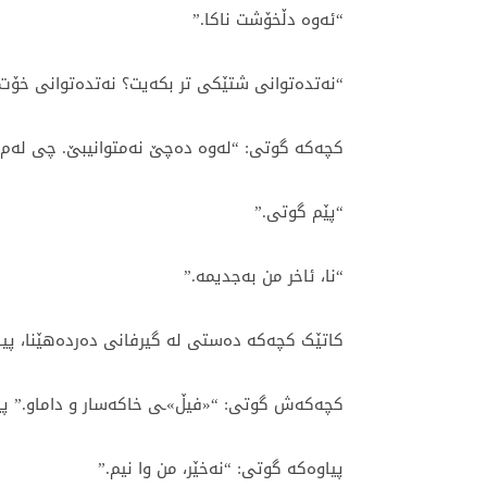
“ئەوە دڵخۆشت ناکا.”
“نەتدەتوانی شتێکی تر بکەیت؟ نەتدەتوانی خۆت 
کچەکە گوتی: “لەوە دەچێ نەمتوانیبێ. چی لەم 
“پێم گوتی.”
“نا، ئاخر من بەجدیمە.”
کاتێک کچەکە دەستی لە گیرفانی دەردەهێنا، پیاو
کچەکەش گوتی: “«فیڵ»ـی خاکەسار و داماو.” پی
پیاوەکە گوتی: “نەخێر، من وا نیم.”