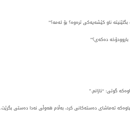
بگلێنیتە ناو کێشەیەکی ترەوە؟ بۆ ئەمە؟”
باروودۆخە دەکەی؟”
ەکە گوتی: “نازانم.”
اوەکە تەماشای دەستەکانی کرد، بەڵام هەوڵی نەدا دەستی بگرێت.