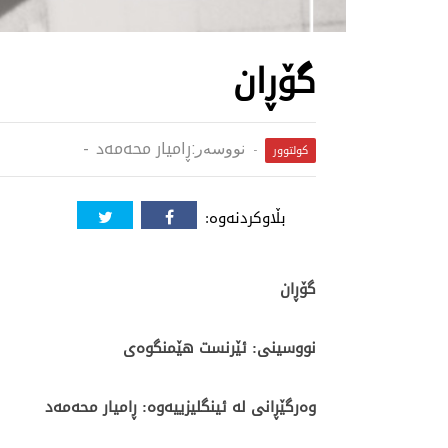
گۆڕان
ڕامیار محەمەد
نووسەر:
کولتوور
بڵاوکردنەوە:
گۆڕان
نووسینی: ئێرنست هێمنگوەی
وەرگێڕانی لە ئینگلیزییەوە: ڕامیار محەمەد