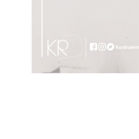
زانست
هزر