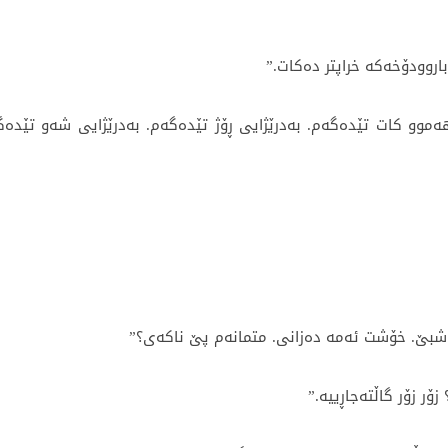
روودۆخەکە خراپتر دەکات.”
موو کات تێدەگەم. بەدرێژایی ڕۆژ تێدەگەم. بەدرێژایی شەو تێدەگ
اشبێ. خۆشت ئەمە دەزانی. متمانەم پێ ناکەی؟”
زۆر زۆر گاڵتەجاڕییە.”