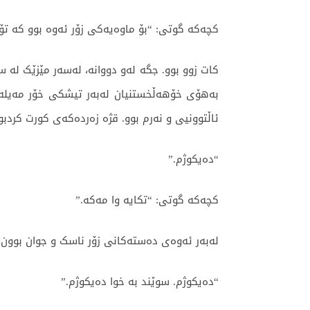
کچەکە گوتی: “بۆ ماوەیەکی زۆر ئەوە بوو کە تۆ
کات زوو بوو. جگە لەو دووانە، لەسەر مێزێک ل
بەهۆی خۆهەڵخستنیان لەبەر تیشکی خۆر مەیلەو 
ئاڵتوونیی و نەرم بوو. قژە زەردەکەی کورت کردب
“دەیکوژم.”
کچەکە گوتی: “تکایە وا مەکە.”
لەبەر ئەوەی دەستەکانی زۆر ناسک و جوان بوون،
“دەیکوژم. سوێند بە خوا دەیکوژم.”