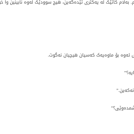
م. بەڵام کاتێک لە یەکتری تێدەگەین، هیچ سوودێک لەوە نابینین وا خ
ش ئەوە بۆ ماوەیەک کەسیان هیچیان نەگوت.
یە؟”
نەکەین.”
شمدەوێی؟”