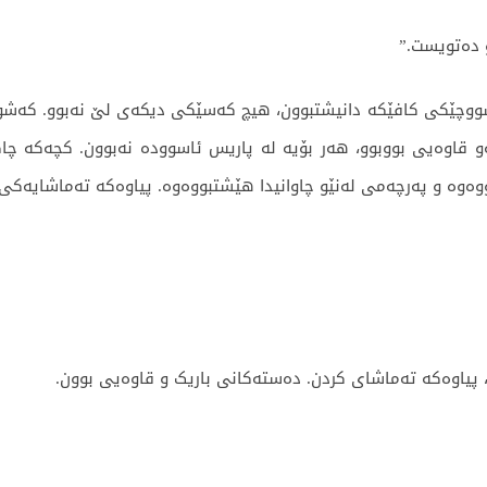
 دەتویست.”
ە سووچێکی کافێکە دانیشتبوون، هیچ کەسێکی دیکەی لێ نەبوو. کەش
قاوەیی بووبوو، هەر بۆیە لە پاریس ئاسوودە نەبوون. کچەکە چاکە
ووەوە و پەرچەمی لەنێو چاوانیدا هێشتبووەوە. پیاوەکە تەماشایەکی
 پیاوەکە تەماشای کردن. دەستەکانی باریک و قاوەیی بوون.