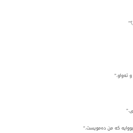
؟”
 تەواو.”
ی.”
بووایە کە من دەمویست.”