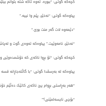
کچەکە گوتی: “ببورە. ئەوە تاکە شتە بتوانم بیڵێ
پیاوەکە گوتی: “نەخێر، پێم وا نییە.”
“دێمەوە لات گەر منت بوێ.”
“نەخێر، نامەوێیت.” پیاوەکە ئەوەی گوت و لەپا
کچەکە گوتی: “تۆ بڕوا ناکەی کە خۆشمدەوێی وا
پیاوەکە لە بەرسڤدا گوتی: “با گاڵتەجاڕانە قسە 
“هەر بەڕاستی بڕوام پێ ناکەی کاتێک دەڵێم خۆ
“بۆچی نایسەلمێنی؟”