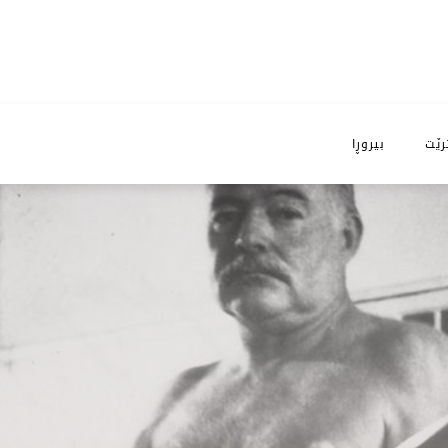
رێت
بیروڕا