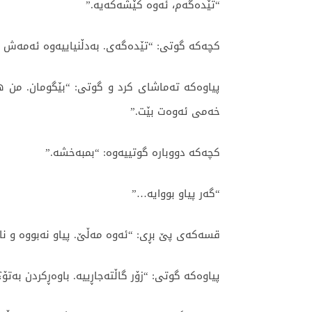
“تێدەگەم، ئەوە کێشەکەیە.”
کچەکە گوتی: “تێدەگەی. بەدڵنیاییەوە ئەمەش با
پیاوەکە تەماشای کرد و گوتی: “بێگومان. من هە
خەمی ئەوەت بێت.”
کچەکە دووبارە گوتییەوە: “بمبەخشە.”
“گەر پیاو بووایە…”
قسەکەی پێ بڕی: “ئەوە مەڵێ. پیاو نەبووە و ن
پیاوەکە گوتی: “زۆر گاڵتەجاڕییە. باوەڕکردن بەتۆ؟ 