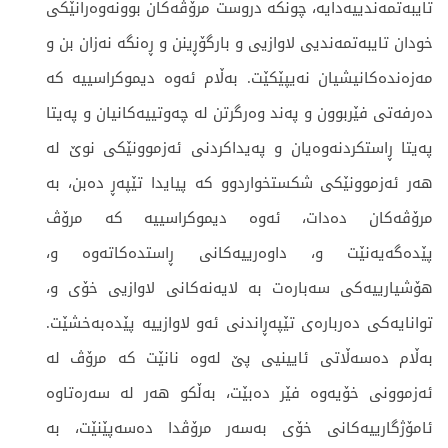
تایبەتمەندییەدایە، چونکە دروست مرۆڤەکان بوونەوەرانێکی
خودان تایبەتمەندیی لاوازیی و بارگۆڕینن و ڕەنگە نەزان بن و
مەزەندەکانیشیان نەیپێکێت. بەڵام ئەوە دیموکراسییە کە
دەرفەتی فێربوون و پەند وەرگرتن لە چەوتییەکانیان و پەیتا
پەیتا ڕاستکردنەوەیان و پەیداکردنی ئەزموونێکی نوێ لە
هەر ئەزموونێکی شکستخواردوو کە پیایدا تێپەڕ دەبن، بە
مرۆڤەکان دەدات، ئەوە دیموکراسییە کە مرۆڤ
پێدەگەیەنێت و، داوەرییەکانی ڕاستدەکاتەوە و،
هۆشیارییەکی سەبارەت بە لایەنەکانی لاوازیی خۆی و،
توانایەکی دەربارەی تێپەڕاندنی ئەو لاوازییە پێدەبەخشێت.
بەڵام دەسەڵاتی ئایینیی پێ لەوە نانێت کە مرۆڤ لە
ئەزموونی خۆیەوە فێر دەبێت، بەڵکو هەر لە سەرەتاوە
ئامۆژگارییەکانی خۆی بەسەر مرۆڤدا دەسەپێنێت، بە