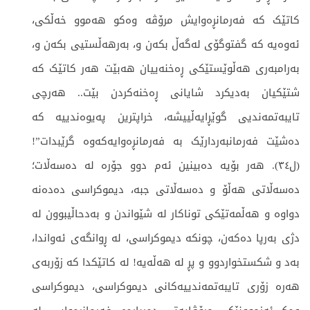
کاتێک کە فەرمانڕەوایش مرۆڤە وەکو هەموو خەڵکی،
ئەوەیە کە گفتوگۆی لەگەڵ بکەن و، بەرهەڵستیی بکەن و،
بەرامبەری هەڵوێستێکی ڕەخنەییان هەبێت هەر کاتێک کە
شتێکیان بەدیکرد شایانی ڕەخنەکردن بێت.. هەرچی
تایبەتمەندیی گوێڕایەڵییشە، خراپترین پەیوەندییە کە
دەشێت فەرمانبەردارێک بە فەرمانڕەوایەکەوە گرێبدات”!
(ل٣٤). هەر بۆیە دەبینین ئەم دوو جۆرە لە دەسەڵات؛
دەسەڵاتی هەڵۆ و دەسەڵاتی جبە، دیموکراسی دەدەنە
دواوە و هەڵمەتێکی توناکار لە شێواندن و بەدحاڵیبوون لە
دژی بەرپا دەکەن، چونکە دیموکراسی، لە ڕوانگەی ئەواندا،
بەد و شکستخواردوو و پڕ لە هەڵەیە! لە کاتێکدا کە زۆربەی
هەرە زۆری تایبەتمەندییەکانی دیموکراسی، دیموکراسی