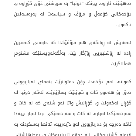
دەهێنێتە ئاراوە، چونکە “دونیا” بە سروشتی خۆی گۆڕاوە و،
دۆخەکانی کۆمەڵ و مرۆڤ و سیاسەت لە پەرەسەندن
ناکەون.
ئەمەیش لە ڕوانگەی هەر مرۆڤێکدا کە خاوەنی کەمترین
ڕادە لە ڕۆشنبیریی ڕۆژگار بێت، بەڵگەنەویستێکە مشتومڕ
هەڵناگرێت.
کەواتە، لەم دۆخەدا، چۆن دەتوانرێت بنەمای لەباربوونی
دەق بۆ هەموو کات و شوێنێک بسازێنرێت، ئەگەر دونیا لە
گۆڕان نەکەوێت و، گۆڕانیش واتا ئەو شتەی کە لە کات و
سەردەمێکدا لەبارە، لە کات و سەردەمێکی تردا لەبار نییە؟!
تاکە دەرچە بۆ دەربازبوون لەو دژبەرییە، تەنها بەسکردنە بە
لایەنە گشتییەکانی نێو دەقە ئایینییەکان و، بەجێهێشتنی