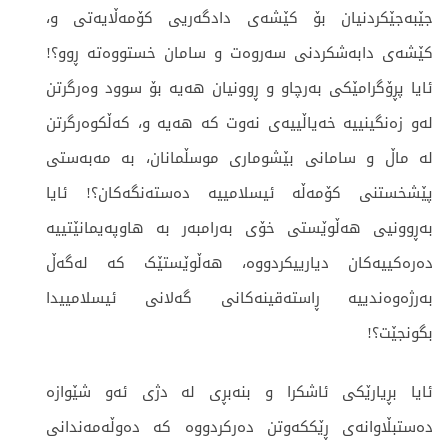
جێبەجێکردنیان بۆ کێشەی دادگەریی کۆمەڵایەتی و،
کێشەی دابەشکردنی سەروەت و سامان خستووەتە ڕوو؟!
ئایا پڕۆگرامێکی بەرچاو و ڕوونیان هەیە بۆ سوود وەرگرتن
لەو زەنگینییە خەیاڵییەی نەوت کە هەیە و، کەڵکوەرگرتن
لە ماڵ و سامانی بێشوماری موسڵمانان، بە مەبەستی
پێشخستنی کۆمەڵە ئیسلامییە دەستەنگەکان؟! ئایا
بەڕوونیی هەڵوێستی خۆی بەرامبەر بە هاوپەیمانێتییە
دەرەکییەکان دیارییکردووە، هەڵوێستێک کە لەگەڵ
بەرژەوەندییە ڕاستەقینەکانی گەلانی ئیسلامییدا
بگونجێت؟!
ئایا بڕیارێکی ئاشکرا و بنەبڕی لە دژی ئەو شێوازە
دەستبڵاوانەی ڕێککەوتن دەرکردووە کە دەوڵەمەندانی