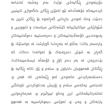
دۆزینەوەی ڕێگایەکی نوێدا، بەم چەشنە ئەنجامە
کردەییەکە خۆهەڵدانە نێو ئامێزی ڕێگای بانگەوازی ئایینیی
دەبێت، وەک ئەوەی جاڕدانی گەڕانەوە بۆ ڕێگای ئایین بە
شێوازێکی میکانیکییانە کێشەکانی سیاسەت و ئابووریی و
پەیوەندیی کۆمەڵایەتییەکان و دەربەستییە دەوڵەتییەکان
چارەسەر بکات! بەڵکو لە بنەڕەتدا گوزارشت لە خواستێک بۆ
گەڕان بە شوێن دەرچەیەک بۆ ئەوانەدا دەکات کە
بێدەرچەن، لە بەر دەم کۆڕ و کۆمەڵە ئیسلامییەکاندا،
ڕێگاکان هەموویان داخراون و، ستەم و زۆر تاکە ڕێگایە بۆ
دەستەبەرکردنی مانەوەی ئەو ڕژێمانەی کە هەن و،
ئەنجامی یەکەمی ستەم و زۆریش بەدناوکردنی ناوبانگی
ئەلتەرناتیڤەکانی تری وەکو لیبراڵیزم و، فەرمانڕەوایی
پارتەکان و چەپ و، تەوژمی دیموکراسییە بە هەموو