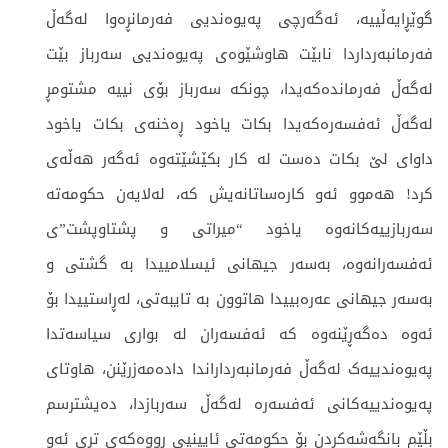
گوێڕایەڵییە، ئەگەرچی پەیوەندیی فەرمانڕەوا لەگەڵ
فەرمانبەرداردا نابێت هاوشێوەی پەیوەندیی سەرباز بێت
لەگەڵ فەرماندەکەیدا، چونکە سەرباز بۆی نییە مشتومڕ
لەگەڵ ئەفسەرەکەیدا بکات یاخود ڕەخنەی بکات یاخود
داوای لێ بکات دەست لە کار بکێشێتەوە ئەگەر هەڵەی
کرد! هەموو ئەو کارەساتانەیش کە، لەلایەن حکومەتە
سەربازییەکانەوە یاخود “میراتی و پشتاوپشت”ی
ئەفسەرانەوە، بەسەر جیهانی ئیسلامییدا بە گشتی و
بەسەر جیهانی عەرەبییدا هاتوون بە تایبەتی، لەڕاستییدا بۆ
ئەوە دەگەڕێنەوە کە ئەفسەران لە بواری سیاسەتدا
پەیوەندییەک لەگەڵ فەرمانبەرداراندا دادەمەزرێنن، هاوتای
پەیوەندییەکانی ئەفسەرە لەگەڵ سەربازدا، دەیشترسم
بڵێم بانگەشەکردن بۆ حکومەتی ئایینیی ڕووەکەی تری ئەو