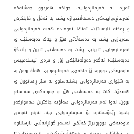
تەرزە لە فەرمانڕەواییە، چونکە هەردوو چەشنەکە
فەرمانڕەواییەکی دەسەڵاتخوازە پشت بە ئەقڵ و قایلکردن
و ڕەخنە نابەستێت، تەنها ئەوەندە هەیە فەرمانڕەوایی
سەربازیی پشت بە دەسەڵاتی هێز و چەک دەبەستێت و،
فەرمانڕەوایی ئایینیی پشت بە دەسەڵاتی ئایین و بڵندگۆ
دەبەستێت! ئەگەر دەوڵەتانێکی زۆر و فرەی ئیسلامییش
ماوەیەکی دوورودرێژ ملکەچی فەرمانڕەوایی هەڵۆ بوون و،
بە شێوازی فەرمانڕەوایی پشتبەستوو بە هێز ڕاهاتوون و،
هەندێک کات بە دەسەڵاتی هێز و جەورەکەی سەرسام
بوون، ئەوا ئەم فەرمانڕەوایی هەڵۆیە چاکترین هەموارکەر
یاخود ڕێخۆشکەرە بۆ فەرمانڕەوایی جبە، لەبەر ئەوەی
ماوەیەکی دوورودرێژ خەڵکی لەسەر گوێڕایەڵیی بارهێناوە
و، تواناکانی ڕەخنە و بەرهەڵستییکردنی لەدەستداون”!