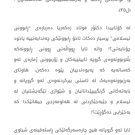
(ل٣٥).
لە کۆتاییدا دکتۆر فوئاد زەکەریا دەربارەی “ڕابوونی
ئیسلامی” پرسیار دەکات ئاخۆ ڕابوونێکی چەندایەتییە یاخود
چۆنایەتی؟! واتە ئایا ڕوواڵەتی ڕوونی ڕابوونەکە
بڵاوبوونەوەی گروپە ئایینییەکان و زۆربوونی ژمارەی ئەو
کەسانەیە کە پەیوەندییان پێوە دەکەن، هاوتای
بەرزبوونەوەیەک لە ئاستی بیرکردنەوەی ئەو گروپانە و
بابەتەکانی گرنگییپێدانانیان و شێوازی تێگەیشتنیان لە
ئیسلام و جێبەجێکردنی لە هەلومەرجی جیهانێکدا کە
بەخێرایی دەگۆڕێت؟!
ئایا ئەو گروپانە هیچ چارەسەرگەلێکی ڕاستەقینەی شیاوی