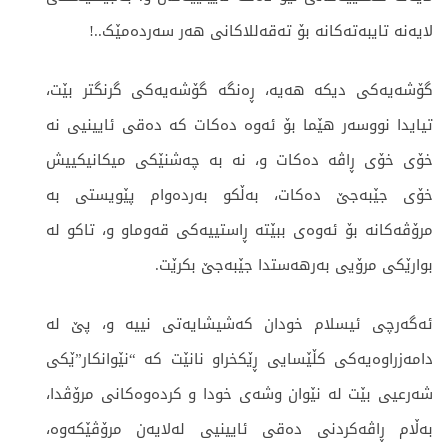
لایەنە تایبەتەکانە بۆ تەقەللاکانی هەر سەردەمێک..!
گۆشەیەکی دیکە هەیە، ڕەنگە گۆشەیەکی گرنگتر بێت،
تیایدا نووسەر هێما بۆ ئەوە دەکات کە دەقی ئایینیی نە
خۆی خۆی ڕاڤە دەکات و، نە بە چەشنێکی میکانیکییش
خۆی جێبەجێ دەکات، بەڵکو بەردەوام پێویستی بە
مرۆڤەکانە بۆ ئەوەی ببێتە ڕاستییەکی قەوماو و، تاکو لە
بوارێکی مرۆیی بەرهەستدا جێبەجێ بکرێت.
ئەگەرچی ئیسلام خودان کەشیشایەتی نییە و، پێ لە
دامەزراوەیەکی کڵێسایی ڕێکخراو نانێت کە “نێوانکار”ێکی
شەرعیی بێت لە نێوان وشەی خودا و کردەوەکانی مرۆڤدا،
بەڵام ڕاڤەکردنی دەقی ئایینیی لەلایەن مرۆڤێکەوە،