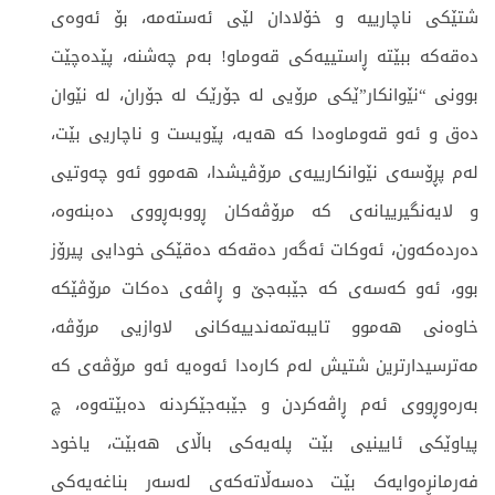
شتێکی ناچارییە و خۆلادان لێی ئەستەمە، بۆ ئەوەی
دەقەکە ببێتە ڕاستییەکی قەوماو! بەم چەشنە، پێدەچێت
بوونی “نێوانکار”ێکی مرۆیی لە جۆرێک لە جۆران، لە نێوان
دەق و ئەو قەوماوەدا کە هەیە، پێویست و ناچاریی بێت،
لەم پڕۆسەی نێوانکارییەی مرۆڤیشدا، هەموو ئەو چەوتیی
و لایەنگیرییانەی کە مرۆڤەکان ڕووبەڕووی دەبنەوە،
دەردەکەون، ئەوکات ئەگەر دەقەکە دەقێکی خودایی پیرۆز
بوو، ئەو کەسەی کە جێبەجێ و ڕاڤەی دەکات مرۆڤێکە
خاوەنی هەموو تایبەتمەندییەکانی لاوازیی مرۆڤە،
مەترسیدارترین شتیش لەم کارەدا ئەوەیە ئەو مرۆڤەی کە
بەرەوڕووی ئەم ڕاڤەکردن و جێبەجێکردنە دەبێتەوە، چ
پیاوێکی ئایینیی بێت پلەیەکی باڵای هەبێت، یاخود
فەرمانڕەوایەک بێت دەسەڵاتەکەی لەسەر بناغەیەکی