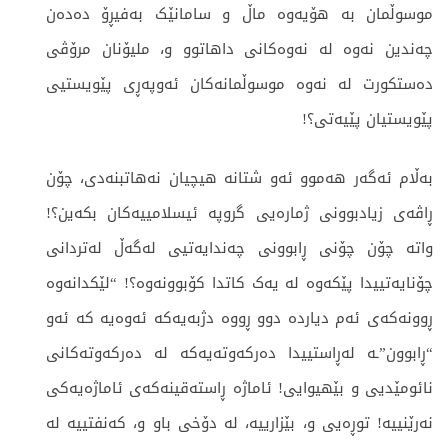
موسوڵمان بە هۆیەوە ماڵ و سامانێک بەفیڕۆ دەدەن
چەندین نەوە لە نەوەکانی داهاتوو و، ملیۆنان مرۆڤی
دەستکورت لە نەوە موسوڵمانەکان ئەوپەڕی پێویستیی
پێویستیان پێیەتی؟!
بەڵام ئەگەر هەموو ئەو شتانە هیچیان نەهاتبنەدی، چۆن
ڕاڤەی زیادبوونی ژمارەیی گروپە ئیسلامییەکان بکەین؟!
واتە چۆن چۆنی ڕابوونی چەندایەتیی لەگەڵ لەتردانی
چۆنایەتییدا پێکەوە لە یەک کاتدا کۆبوونەوە؟! “لێکدانەوە
ڕوونەکەی ئەم دیاردە دوو ڕووە دژبەیەکە ئەوەیە کە ئەو
“ڕابوون”ـە لەڕاستییدا دەرکەوتەیەکە لە دەرکەوتەکانی
نائومێدیی و بێهیوایی! ئاماژە ڕاستەقینەکەی ئاماژەیەکی
نەرێنییە! توڕەیی و، بێزارییە، لە دۆخی باو و، کەنفتییە لە