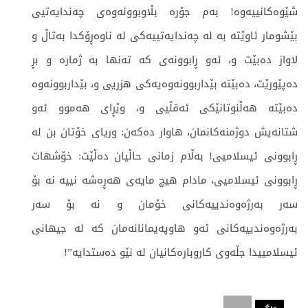
شێوەکانییەوە! بەم جۆرە بڵاوبوونەوەی چەندایەتیی
بێشومار ئاوێتە بە لە چەندایەتییەکی لە ناوەڕۆکدا بەتاڵ و
لاواز دەبێت و، ئەو ڕابوونەی کە تەنها بە ژمارە و بڕ
دەپێورێت، دەبێتە بێداربوونەوەیەکی هزریی و، بێداربوونەوە
دەبێتە هەڵنوتانێکی ئەقڵیی و، وێڕای هەموو ئەو
شتانەیش دوژمنەکانمان، هاوار دەکەن: وریای خۆتان بن لە
ڕابوونی ئیسلامیی! بەڵام زمانی حاڵیان دەڵێت: خۆشهات
ڕابوونی ئیسلامیی، مادام هیچ مایەی هەڕەشە نییە نە بۆ
سەر بەرژەوەندییەکانی خۆمان و نە بۆ سەر
بەرژەوەندییەکانی ئەو هاوپەیمانانەمان کە لە جیهانی
ئیسلامییدا جڵەوی کاروبارەکانیان لە نێو دەستدایە”!