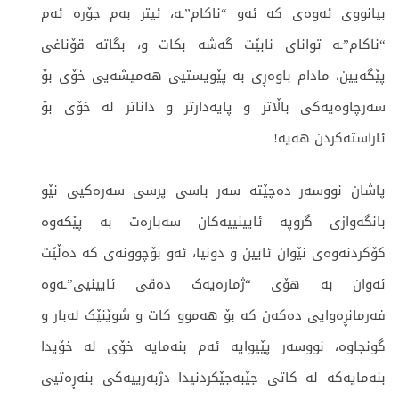
بیانووی ئەوەی کە ئەو “ناکام”ـە، ئیتر بەم جۆرە ئەم
“ناکام”ـە توانای نابێت گەشە بکات و، بگاتە قۆناغی
پێگەیین، مادام باوەڕی بە پێویستیی هەمیشەیی خۆی بۆ
سەرچاوەیەکی باڵاتر و پایەدارتر و داناتر لە خۆی بۆ
ئاراستەکردن هەیە!
پاشان نووسەر دەچێتە سەر باسی پرسی سەرەکیی نێو
بانگەوازی گروپە ئایینییەکان سەبارەت بە پێکەوە
کۆکردنەوەی نێوان ئایین و دونیا، ئەو بۆچوونەی کە دەڵێت
ئەوان بە هۆی “ژمارەیەک دەقی ئایینیی”ـەوە
فەرمانڕەوایی دەکەن کە بۆ هەموو کات و شوێنێک لەبار و
گونجاوە، نووسەر پێیوایە ئەم بنەمایە خۆی لە خۆیدا
بنەمایەکە لە کاتی جێبەجێکردنیدا دژبەرییەکی بنەڕەتیی