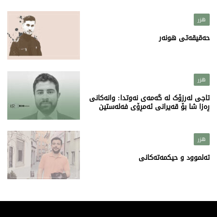
هزر
حەقیقەتی هونەر
هزر
تاجی لەرزۆک لە گەمەی نەوتدا: وانەکانی
ڕەزا شا بۆ قەیرانی ئەمڕۆی فەلەستین
هزر
تەلموود و حیکمەتەکانی