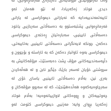
وەک ئەزموونێکی مرۆڤایەتی دەربارەی فەرمانڕەوایی، لە
دیدی فوئاد زەکەریادا، لە نێو هەمان ئەو
تایبەتمەندییەدایە کە نەیارانی دیموکراسی لە یارانی
فەرمانڕەوایی پشتبەستوو بە دەسەڵاتی سەربازیی یاخود
دەسەڵاتی ئایینیی، سەبارەتیان ڕەخنەی دیموکراسی
دەکەن. چونکە لایەنگرانی دەسەڵاتی ئایینیی بەتایبەتی،
دیموکراسی بەوە تاوانبار دەکەن کە بە ئاراستە و بۆچوون و
دڵپەسەندییەکانی مرۆڤ پشت دەبەستێت، مرۆڤەکانیش بە
سروشتی خۆیان لەسەر بارێک جێگیر نابن و لە هەڵەکردن
بەری نین، بەڵام دەسەڵاتی ئایینیی یاسای خۆی لە
سەرچاوەیەکەوە هەڵدەهێنجێت، کە لە سەروو مرۆڤەکان و
چەوتییەکان و ڕووەکانی لاوازییانەوەیە! بەڵام فوئاد
زەکەریا بڕوای وایە؛ مەزنیی دیموکراسی کتومت لەو