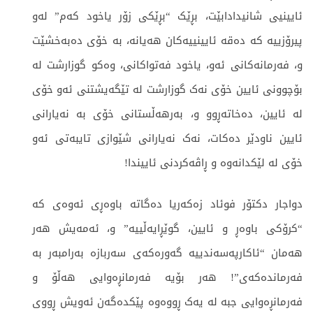
ئایینیی شانیدادابێت، بڕێک “بڕێکی زۆر یاخود کەم” لەو
پیرۆزییە کە دەقە ئایینییەکان هەیانە، بە خۆی دەبەخشێت
و، فەرمانەکانی ئەو، یاخود فەتواکانی، وەکو گوزارشت لە
بۆچوونی ئایین خۆی نەک گوزارشت لە تێگەیشتنی ئەو خۆی
لە ئایین، دەخاتەڕوو و، بەرهەڵستانی خۆی بە نەیارانی
ئایین ناودێر دەکات، نەک نەیارانی شێوازی تایبەتی ئەو
خۆی لە لێکدانەوە و ڕاڤەکردنی ئاییندا!
دواجار دکتۆر فوئاد زەکەریا دەگاتە باوەڕی ئەوەی کە
“کرۆکی باوەڕ و ئایین، گوێڕایەڵییە” و، ئەمەیش هەر
هەمان “ئاکارپەسەندییە گەورەکەی سەربازە بەرامبەر بە
فەرماندەکەی”! هەر بۆیە فەرمانڕەوایی هەڵۆ و
فەرمانڕەوایی جبە لە یەک ڕووەوە پێکدەگەن ئەویش ڕووی