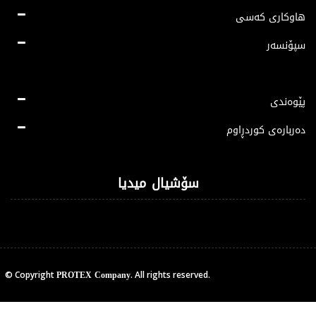
هاوکاری کەسی
سپۆنسەر
پێوەندی
دەربارەی کوردڕاوم
سۆشیال میدیا
PROTEX Company
© Copyright
. All rights reserved.