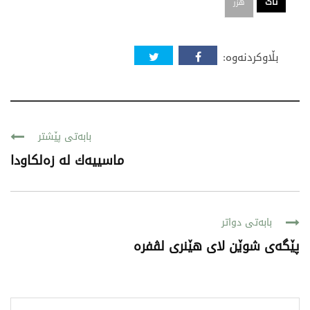
تاگ
هزر
بڵاوکردنەوە:
بابەتی پێشتر
ماسییه‌ك له‌ زه‌لكاودا
بابەتی دواتر
پێگەی شوێن لای هێنری لڤفرە