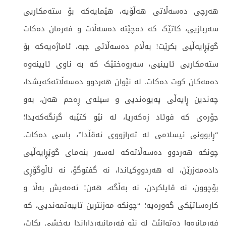
هەرچی دەسەڵاتی هەڵۆیە، هێمایەکە بۆ ستەمکاریی
سەربازیی، کاتێک کە دەچێتە دەسەڵات و فەرمان دەکات
گوێڕایەڵیی بکرێت! بەڵام دەسەڵاتی جبە، ئاماژەیەکە بۆ
ستەمکاریی ئایینیی، سەروەختێک کە بە ناوی ئایینەوە
دەمەکان کوت دەکات. لە نێوان هەردوو دەسەڵاتەکەیشدا،
چەندین ڕایەڵی پەیوەندیی و سیلەی ڕەحم هەن، بەو
جۆرەی کە فوئاد زەکەریا، لە نێو کتێبە گرنگەکەیدا؛
“ڕابوونی ئیسلامی لە تەرازووی ئەقڵدا”، باسی دەکات.
چونکە هەردوو دەسەڵاتەکە لەسەر بنەمای گوێڕایەڵیی
دادەمەزرێن، لە هەردووکیاندا، نە گفتوگۆ، نە ئاڵوگۆڕی
بۆچوون، نە قایلکردن، نە بەڵگە، هەن! ئەمەیش بەڵا و
کارەساتێکی گەورەیە؛ “چونکە مەزنترین تایبەتمەندیی، کە
فەرمانڕەوا دەتوانێت لە نێو فەرمانبەرداراندا پەخشی بکات،