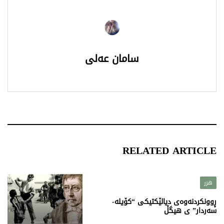
سامان عەلی
RELATED ARTICLE
هزر
ڕوونکردنەوەی دیالێکتیکی “کۆیلە-
سەردار” ی هیگڵ