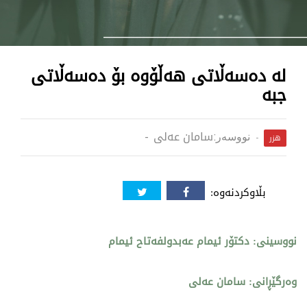
لە دەسەڵاتی هەڵۆوە بۆ دەسەڵاتی
جبە
سامان عەلی
نووسەر:
هزر
بڵاوکردنەوە:
نووسینی: دکتۆر ئیمام عەبدولفەتاح ئیمام
وەرگێڕانی: سامان عەلی