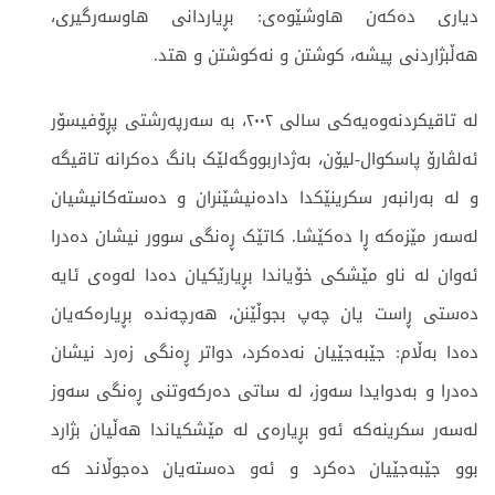
دیاری دەکەن هاوشێوەی: بڕیاردانی هاوسەرگیری،
هەڵبژاردنی پیشە، کوشتن و نەکوشتن و هتد.
لە تاقیکردنەوەیەکی سالی ٢٠٠٢، بە سەرپەرشتی پڕۆفیسۆر
ئەلڤارۆ پاسکوال-لیۆن، بەژداربووگەلێک بانگ دەکرانە تاقیگە
و لە بەرانبەر سکرینێکدا دادەنیشێنران و دەستەکانیشیان
لەسەر مێزەکە ڕا دەکێشا. کاتێک ڕەنگی سوور نیشان دەدرا
ئەوان لە ناو مێشکی خۆیاندا بڕیارێکیان دەدا لەوەی ئایە
دەستی ڕاست یان چەپ بجوڵێنن، هەرچەندە بڕیارەکەیان
دەدا بەڵام: جێبەجێیان نەدەکرد، دواتر ڕەنگی زەرد نیشان
دەدرا و بەدوایدا سەوز، لە ساتی دەرکەوتنی ڕەنگی سەوز
لەسەر سکرینەکە ئەو بڕیارەی لە مێشکیاندا هەڵیان بژارد
بوو جێبەجێیان دەکرد و ئەو دەستەیان دەجوڵاند کە