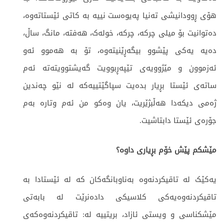
هۆی ڕوودانیشی تەنیا پەیوەست نییە بە کاتی ئێستاتەوە،
دەتوانیت بۆ میلی چرکە، چرکە، خولەک، هەفتە، مانگ، ساڵ،
دەیە یەکی پێشوو بیگەڕێنیتەوە، تۆ بە هەموو ئەو
ئەزموون و مێژوویەی تێپەڕبوویت گەیشتوویتەتە ئەم
ساتەی ئێستا بڕیار بدەیت سپاگێتییەکە لە نێو چەندین
ژەمی دیکەدا هەڵبژێریت، یان وەکو من ئەم وتارە بەم
جۆرەی ئێستا دابتاشیت.
مێشکم پێش خۆم بڕیاری داوە؟
یەکێک لە تاقیکردنەوە بەناوبانگەکان کە لە ئێستادا بە
تاقیکردنەوەیەکی کلاسیکی دادەنرێت لە بابەتی
مێشکناسی و ویستی ئازاد، بریتییە لە: تاقیکردنەوەکەی