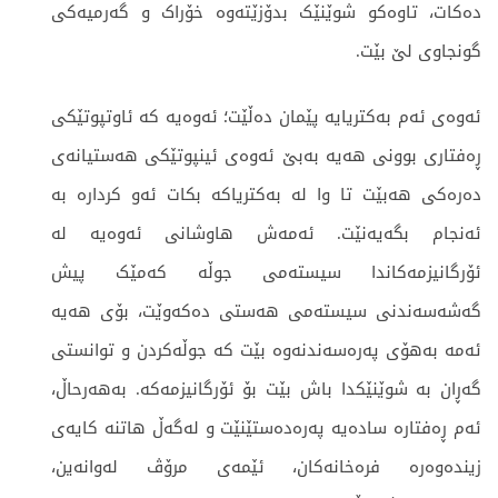
دەکات، تاوەکو شوێنێک بدۆزێتەوە خۆراک و گەرمیەکی
گونجاوی لێ بێت.
ئەوەی ئەم بەکتریایە پێمان دەڵێت؛ ئەوەیە کە ئاوتپوتێکی
ڕەفتاری بوونی هەیە بەبێ ئەوەی ئینپوتێکی هەستیانەی
دەرەکی هەبێت تا وا لە بەکتریاکە بکات ئەو کردارە بە
ئەنجام بگەیەنێت. ئەمەش هاوشانی ئەوەیە لە
ئۆرگانیزمەکاندا سیستەمی جوڵە کەمێک پیش
گەشەسەندنی سیستەمی هەستی دەکەوێت، بۆی هەیە
ئەمە بەهۆی پەرەسەندنەوە بێت کە جوڵەکردن و توانستی
گەڕان بە شوێنێکدا باش بێت بۆ ئۆرگانیزمەکە. بەهەرحاڵ،
ئەم ڕەفتارە سادەیە پەرەدەستێنێت و لەگەڵ هاتنە کایەی
زیندەوەرە فرەخانەکان، ئێمەی مرۆڤ لەوانەین،