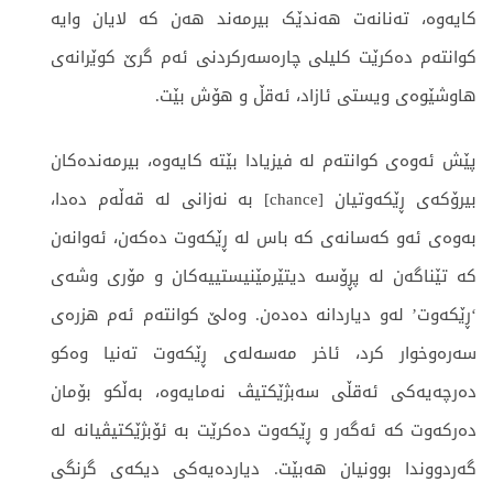
کایەوە، تەنانەت هەندێک بیرمەند هەن کە لایان وایە
کوانتەم دەکرێت کلیلی چارەسەرکردنی ئەم گرێ کوێرانەی
هاوشێوەی ویستی ئازاد، ئەقڵ و هۆش بێت.
پێش ئەوەی کوانتەم لە فیزیادا بێتە کایەوە، بیرمەندەکان
بیرۆکەی ڕێکەوتیان [chance] بە نەزانی لە قەڵەم دەدا،
بەوەی ئەو کەسانەی کە باس لە ڕێکەوت دەکەن، ئەوانەن
کە تێناگەن لە پڕۆسە دیتێرمێنیستییەکان و مۆری وشەی
‘ڕێکەوت’ لەو دیاردانە دەدەن. وەلێ کوانتەم ئەم هزرەی
سەرەوخوار کرد، ئاخر مەسەلەی ڕێکەوت تەنیا وەکو
دەرچەیەکی ئەقڵی سەبژێکتیڤ نەمایەوە، بەڵکو بۆمان
دەرکەوت کە ئەگەر و ڕێکەوت دەکرێت بە ئۆبژێکتیڤیانە لە
گەردووندا بوونیان هەبێت. دیاردەیەکی دیکەی گرنگی