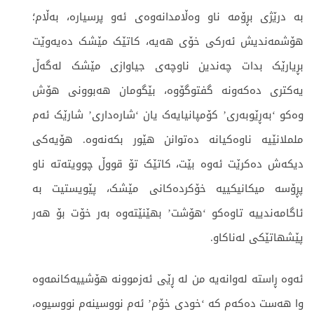
بە درێژی بڕۆمە ناو وەڵامدانەوەی ئەو پرسیارە، بەڵام؛
هۆشمەندیش ئەرکی خۆی هەیە، کاتێک مێشک دەیەوێت
بڕیارێک بدات چەندین ناوچەی جیاوازی مێشک لەگەڵ
یەکتری دەکەونە گفتوگۆوە، بێگومان هەبوونی هۆش
وەکو ‘بەڕێوبەری’ کۆمپانیایەک یان ‘شارەداری’ شارێک ئەم
ململانێیە ناوەکیانە دەتوانن هێور بکەنەوە. هۆیەکی
دیکەش دەکرێت ئەوە بێت، کاتێک تۆ قووڵ چوویتەتە ناو
پڕۆسە میکانیکییە خۆکردەکانی مێشک، پێویستیت بە
ئاگامەندییە تاوەکو ‘هۆشت’ بهێنێتەوە بەر خۆت بۆ هەر
پێشهاتێکی لەناکاو.
ئەوە ڕاستە لەوانەیە من لە ڕێی ئەزموونە هۆشییەکانمەوە
وا هەست دەکەم کە ‘خودی خۆم’ ئەم نووسینەم نووسیوە،