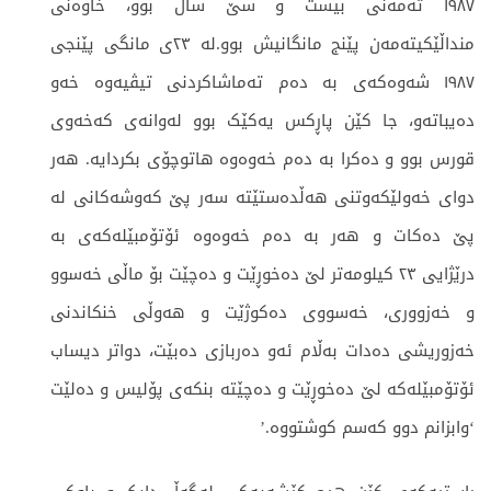
١٩٨٧ تەمەنی بیست و سێ ساڵ بوو، خاوەنی
منداڵێکیتەمەن پێنج مانگانیش بوو.لە ٢٣ی مانگی پێنجی
١٩٨٧ شەوەکەی بە دەم تەماشاکردنی تیڤیەوە خەو
دەیباتەو، جا کێن پاڕکس یەکێک بوو لەوانەی کەخەوی
قورس بوو و دەکرا بە دەم خەوەوە هاتوچۆی بکردایە. هەر
دوای خەولێکەوتنی هەڵدەستێتە سەر پێ کەوشەکانی لە
پێ دەکات و هەر بە دەم خەوەوە ئۆتۆمبێلەکەی بە
درێژایی ٢٣ کیلومەتر لێ دەخوڕێت و دەچێت بۆ ماڵی خەسوو
و خەزووری، خەسووی دەکوژێت و هەوڵی خنکاندنی
خەزوریشی دەدات بەڵام ئەو دەربازی دەبێت، دواتر دیساب
ئۆتۆمبێلەکە لێ دەخوڕێت و دەچێتە بنکەی پۆلیس و دەلێت
‘وابزانم دوو کەسم کوشتووە.’