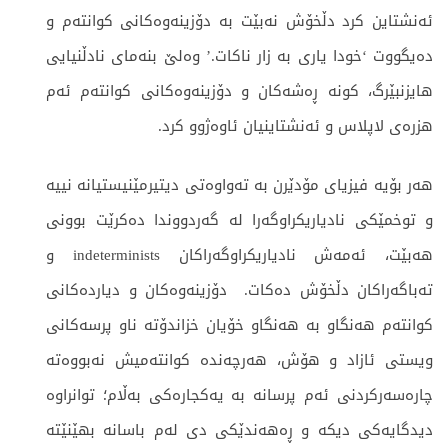
ئەنشتاین کرد دڵخۆش نەبێت بە دۆزینەوەکانی کوانتەم و
دەیگووت ‘خودا یاری بە زار ناکات.’ وەلێ بنەمای نادڵنیایی
هایزنبێرگ، کونە ڕەشەکان و دۆزینەوەکانی کوانتەم ئەم
هزرەی لاپلاس و ئەنشتاینیان ئاوەژوو کرد.
هەر بۆیە فیزیای مۆدێرن بە تەواوەتی دیتیرمێنیستیانە نییە
و توخمێکی نادیاریکراوگەرا لە گەردووندا دەکرێت بوونی
هەبێت، ئەمەش نادیاریکراوگەراکان indeterminists و
تەباگەراکان دڵخۆش دەکات. دۆزینەوەکان و دیاردەکانی
کوانتەم هەنگاو بە هەنگاو خۆیان خزاندۆتە ناو پرسەکانی
ویستی ئازاد و هۆش، هەرچەندە کوانتەمیش نەبووەتە
چارەسەرکردنی ئەم پرسانە بە یەکجارەکی بەڵام؛ توانراوە
دیدگایەکی دیکە و ڕەهەندێکی دی لەم باسانە بهێنێتە