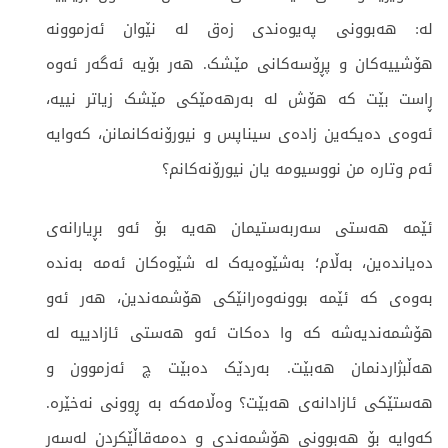
لە: هەبوونی پەیوەندی زەق لە نێوان ئەزموونە
هۆشییەکان و پڕۆسەکانی مێشک. هەر بۆیە ئەگەر ئەوە
ڕاست بێت کە هۆش لە بەرهەمێکی مێشک زیاتر نییە،
ئەوەی دەیکەین زادەی سیناپس و نیورۆنەکانمانن، کەوایە
ئەم وتارە من نووسیومە یان نیورۆنەکانم؟
ئێمە هەستی سەربەستیمان هەیە بۆ ئەو بڕیارانەی
دەیاندەین، بەڵام؛ بەشێوەیەک لە شێوەکان ئەمە بەندە
بەوەی کە ئێمە بوونەوەرانێکی هۆشمەندین، هەر ئەو
هۆشمەندیەشە کە وا دەکات ئەو هەستی ئازادییە لە
هەڵبژاردنمان هەبێت. بەردێک دەبێت چ ئەزموون و
هەستێکی ئازادانەی هەبێت؟ وەڵامەکە بە ڕوونی نەخێرە.
کەوایە بۆ هەبوونی هۆشمەندی و دەمەقاڵێکردن لەسەر