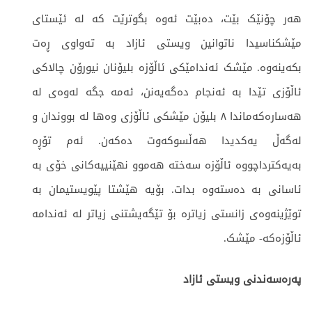
هەر چۆنێک بێت، دەبێت ئەوە بگوترێت کە لە ئێستای
مێشکناسیدا ناتوانین ویستی ئازاد بە تەواوی ڕەت
بکەینەوە. مێشک ئەندامێکی ئاڵۆزە بلیۆنان نیورۆن چالاکی
ئاڵۆزی تێدا بە ئەنجام دەگەیەنن، ئەمە جگە لەوەی لە
هەسارەکەماندا ٨ بلیۆن مێشکی ئاڵۆزی وەها لە بووندان و
لەگەڵ یەکدیدا هەڵسوکەوت دەکەن. ئەم تۆڕە
بەیەکترداچووە ئاڵۆزە سەختە هەموو نهێنییەکانی خۆی بە
ئاسانی بە دەستەوە بدات. بۆیە هێشتا پێویستیمان بە
توێژینەوەی زانستی زیاترە بۆ تێگەیشتنی زیاتر لە ئەندامە
ئاڵۆزەکە- مێشک.
پەرەسەندنی ویستی ئازاد