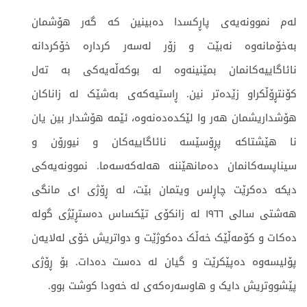
لەم نموونەیەی پاڕکسدا دەبینین کە گەر هۆشمان
بەخۆمانەوە نەبێت و زۆر لەسەر کردارە خۆکردانە
نائاگاییەکانمان بمێنینەوە لە بوکەڵەیەکی بە تەل
کۆنتڕۆڵکراو زێدەتر نین. ڕاستیەکەی بەشێک لە زاناکان
هۆشداریشمان هەر وا لێکدەدەنەوە، ئێمە هۆشدار بین یان
نا هێشتاکە پڕۆسێسە نائاگاییەکان و نیورۆن و
سیناپسەکانمان دەمانهێننە هەلەکەسەما. نموونەیەکی
دیکە دەکرێت چاڕلس ویتمان بێت، لە ڕۆژی ١ی مانگی
هەشتی سالی ١٩٦٦ لە زانکۆی تێکساس دەستڕێژی گولە
دەکات و کۆمەڵێک خەڵک دەکوژێت و دواتریش خۆی لەلایەن
پۆلیسەوە دەپێکرێت و گیان لە دەست دەدات. بۆ ڕۆژی
پێشووتریش دایک و هاوسەرەکەی لە خەودا کوشت بوو.