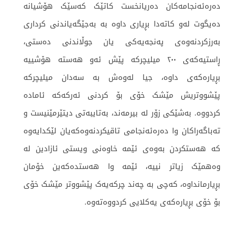
دەرەئەنجامەکان دەریانخست کاتێک کەسێک هۆشیانە
دەیگوت لەو کاتەدا بڕیاری داوە بە بەجێگەیاندنی کرداری
بەرزکردنەوەی پەنجەیەکی یان جوڵاندنی دەستی،
ڕاستیەکەی ٢٠٠ میلیچرکە پێش ئەو هەستە هۆشییە
بڕیارەکەی داوە، جیا لەوەش بە سەدان میلیچرکە
پێشووتریش مێشک خۆی بۆ کردنی ئەرکەکە ئامادە
کردووە. بەشێکی زۆر لە بیرمەند، بەتایبەتی دیتێرمێنیست و
تەباگەراکان وا دەرەئەنجامی تاقیکردنەوەکەیان لێکدایەوە
کە هەستکردن بەوەی ئێمە خاوەنی ویستی ئازادین لە
وەهمێک زیاتر نییە، ئێمە وا هەستدەکەین خۆمان
بڕیارمانداوە، کەچی بە چەند چرکەیەک پێشووتر مێشک خۆی
بۆ خۆی بڕیارەکەی یەکلایی کردووەتەوە.