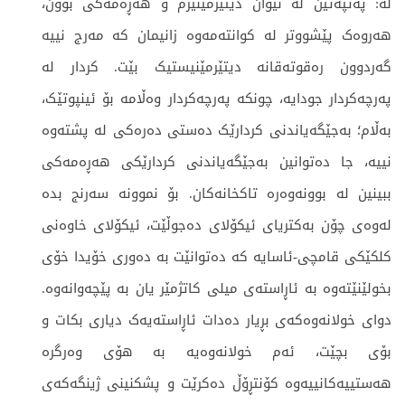
لە: پەتپەتێن لە نێوان دیتێرمێنیزم و هەڕەمەکی بوون،
هەروەک پێشووتر لە کوانتەمەوە زانیمان کە مەرج نییە
گەردوون رەقوتەقانە دیتێرمێنیستیک بێت. کردار لە
پەرچەکردار جودایە، چونکە پەرچەکردار وەڵامە بۆ ئینپوتێک،
بەڵام؛ بەجێگەیاندنی کردارێک دەستی دەرەکی لە پشتەوە
نییە، جا دەتوانین بەجێگەیاندنی کردارێکی هەڕەمەکی
ببینین لە بوونەوەرە تاکخانەکان. بۆ نموونە سەرنج بدە
لەوەی چۆن بەکتریای ئیکۆلای دەجوڵێت، ئیکۆلای خاوەنی
کلکێکی قامچی-ئاسایە کە دەتوانێت بە دەوری خۆیدا خۆی
بخولێنێتەوە بە ئاڕاستەی میلی کاتژمێر یان بە پێچەوانەوە.
دوای خولانەوەکەی بڕیار دەدات ئاڕاستەیەک دیاری بکات و
بۆی بچێت، ئەم خولانەوەیە بە هۆی وەرگرە
هەستییەکانییەوە کۆنتڕۆڵ دەکرێت و پشکنینی ژینگەکەی