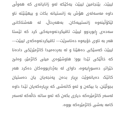
لیبێت. بێنجامین لیبێت یەکێکە لەو زانایانەی کە هەوڵی
داوە مەسەلەی هۆش بە زانستیانە بکات و بیهێنێتە ناو
لێکۆڵینەوە زانستییەکان. بەهەرحاڵ، لە هەشتاکانی
سەدەی ڕابوردوو لیبێت تاقیکردنەوەیەکی کرد کە ئێستا
هەر بە ناوی خۆیەوە دەناسرێت— تاقیکردنەوەکەی لیبێت—
لیبێت کەسێکی دەهێنا و لە بەردەمیدا کاتژمێرێکی دادەنا
کە خاڵێکی تێدا بوو؛ هاوشێوەی میلی کاتژمێر، وەلێ
خێراتر، دەسوڕایەوە، داوای لە بەژداربووەکان دەکرد هەر
کاتێک دەیانەوێت بڕیار بدەن پەنجەیان یان دەستیان
بجوڵێنن، با بیکەن و ئەو کاتەشی کە بڕیارەکەیان تێدا داوە
لەسەر کاتژمێرەکە دیاری بکەن کە ئەو ساتە خاڵەکە لەسەر
کامە بەشی کاتژمێرەکە بووە.