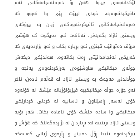
لێکدانەوەی جیاواز هەن بۆ دەرەئەنجامەکانی ئەم
تاقیکردنەوەیە، خودی لیبێت پێی وا نەبوو کە
دەرەئەنجامەکانی تاقیکردنەوەکەی زیان بە بیرۆکەی
ویستی ئازاد بگەیەنن، تەنانەت ئەو دەیگوت کە هۆشی
مرۆڤ دەتوانێت ڤیتۆی ئەو بڕیارە بکات و ئەو بژاردەیەی کە
خەریکی ئەنجامدانێتی ڕەت بکاتەوە. هەندێکی دیکەش
جوڵەی میکانیکی هاوشێوەی بەرزکردنەوەی پەنجە و
جوڵاندنی مەچەک بە ویستی ئازاد لە قەڵەم نادەن، ئاخر
ئەو جۆرە جوڵە میکانیکییە فیزیۆلۆژیانە مێشک لە کۆنەوە
خۆی لەسەر ڕاهێناون و ئاساییە لە کردنی کردارێکی
میکانیکی وا سادە مێشک خۆی ئامادە بکات. هەر بۆیە
ویستی ئازاد بریتییە لە: بڕیاردان لە بژاردەگەلێک کە هۆش و
بیرکردنەوە تێیدا ڕۆڵ دەبینن و ڕێڕەوی ژیانی کەسەکە