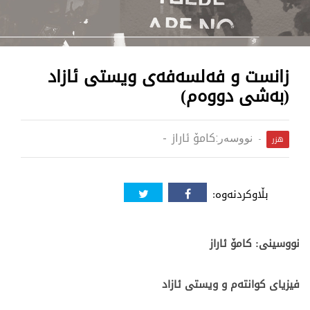
زانست و فەلسەفەی ویستی ئازاد
(بەشی دووەم)
کامۆ ئاراز
نووسەر:
هزر
بڵاوکردنەوە:
نووسینی: کامۆ ئاراز
فیزیای کوانتەم و ویستی ئازاد