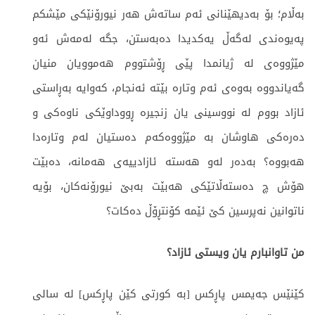
بەڵام؛ بۆ بەدیهێنانی ئەم ساتەش هەر نیورۆنێکی مێشکم
پەیوەندی لەگەڵ یەکدیدا دەبەستن، جگە لەمەش ئەو
مێژووەی لە ژیانمدا پێی ڕۆشتووم هەموویان منیان
گەیاندووە بەوەی ئەم وتارە بێتە ئەنجام، کەوایە بەڕاستی
ئازاد بووم لە نووسینی یان زنجیرە ڕووداوێکی ناوەکی و
دەرەکی هاوشان بە مێژووەکەم دەستیان لەم وتارەدا
هەبووە؟ بەدەر لەو هەستە ئازادییەی هەمانە، دەبێت
هۆش چ دەستەڵاتێکی هەبێت بەبێ نیورۆنەکان، بۆیە
ناتوانین نەپرسین کێ ئێمە کۆنتڕۆڵ دەکات؟
من تاوانبارم یان ویستی ئازاد؟
کێنێس جەیمس پاڕکس [بە کورتی کێن پاڕکس] لە سالی