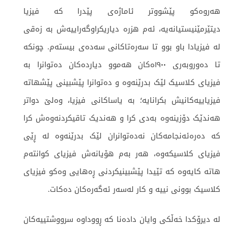
هەروەکو پێشووتر ئاماژەی پێدرا کە فیزیا
دیتێرمێنیستیانەیە، ئەم هزرە دیاریکراوگەراییەش بە زەقی
لە فیزیادا باو بوو تا سەرەتاکانی سەدەی بیستەم. چونکە
تا دەوروبەری ١٩٠٠ەکان هەموو دیاردەکان دەتوانرا بە
فیزیای کلاسیک لێک بدرێنەوە و دەتوانرا پێشبینی پێشهاتە
فیزیاییەکانیش بکرانایە؛ بە یاساکانی فیزیا، وەلێ دواتر
هەندێک دۆزینەوە بەدی کرا و هەندیک تاقیکردنەوەش کرا
کە دەرەئەنجامەکان نەدەتوانران لێک بدرێنەوە لە ڕێی
فیزیای کلاسیکەوە، هەر بەم هۆیانەش فیزیای کوانتەم
هاتە کایەوە کە تێیدا پێشبینیکردنی ڕەهایی وەکو فیزیای
کلاسیک بوونی نییە و کار لەسەر ئەگەرەکان دەکات.
لە دیرۆکدا خەڵکی وایان دادەنا کە ڕووداوە سرووشتییەکان