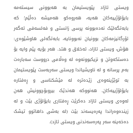
ویستی ئازاد پێویستیمان بە هەبوونی سیستەمە
بایۆلۆژییەکان هەیە، هەروەکو هەمیشە دەڵێم؛ کە
بابەتگەلێک نەدەبوونە پرسی زانستی و فەلسەفی ئەگەر
ئۆرگانیزمەکان بوونیان نەبوونایە، بابەتگەلی هاوشێوەی:
هۆش، ویستی ئازاد، ئەخلاق و هتد. هەر بۆیە پێم وایە بۆ
دەستکەوتن و نزیکبوونەوە لە وەڵامی درووست سەبارەت
بەم پرسانە و لە ناویشیاندا ویستی سەربەست پێویستیمان
بە توێژینەوەی زێدەترە لە مێشکناسی و ڕەفتارە
بایۆلۆژییەکان. هەنووکە هەندێک بیروبۆچوونیش هەن
لەوەی ویستی ئازاد دەکرێت ڕەفتاری بایۆلۆژی بێت و لە
زیندەوەراندا پەرەیسەند بێت (لە بەشی داهاتوو تیشک
دەخەینە سەر پەرەسەندنی ویستی ئازد).