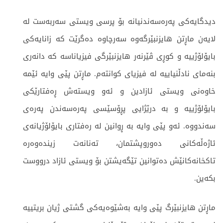
دیدگایەکی پەرەسەندنیانە بۆ پرسی ویستی سەربەست لە
لایەن ماڕتن هایزنبێرگەوە سەرچاوە دەگرێت کە زانایەکی
بایۆلۆژییە و کوڕی ڤێرنەر هایزنبێرگی فیزیاناسە کە دانەری
بنەمای نادڵنیاییە لە فیزیای کوانتەم. ماڕتن پێی وایە ئێمە
خاوەنی ویستی ئازادین و ئەو ویستەش ڕەفتارێکی
بایۆلۆژییە و بە درێژایی پڕۆسێسی پەرەسەندن پەرەی
سەندووە. ئەو پێی وایە بە ڕوانین لە رەفتاری بایۆلۆژیانەی
ئاژەڵەکانی دەوروپشتمان، تەنانەت زیندەوەرە
تاکخانەکانێش دەتوانین تێگەیشتن بۆ ویستی ئازاد درووست
بکەین.
ماڕتن هایزنبێرگ پێی وایە بەشێوەیەکی گشتی ژیان بریتییە