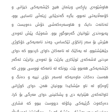
هاوشێوەی پاڕکس ویتمان هیچ کێشەیەکی خیزانی و
کۆمەڵایەتی نەبوو، بگرە گەنجێکی زیتەڵی ئاسایی بوو،
تەنانەت دایک و هاوسەرەکەشی خۆش دەویست و
پەیوەندی نێوانیان گەرموگوڕ بوو. شەوێک پێش ئەوەی
هێرش بۆ سەر زانکۆی تێکساس، چەند نامەیەکی خۆکوژی
جێهێشتبوو. لە یەکێک لە نامەکان داوای کردبوو کە دوای
مردنی لاشەکەی توێکاری بکرێت بۆ ئەوەی بزانرێت ئەگەر
كێشەیەکی هەبوو بێت، چونکە لە نامەکە نووسی بووی کە
هەست دەکات ماوەیەکە لەسەر خۆی نییە و دەنگ و
ژاوەژاو لە ناو مێشکیدا بوونیان هەن. دوای کوژرانی
ئاواتەکەی هێنرایە دی و پشکنینی دوای مەرگی بۆ کرا،
دەرکەوت گرێیەکی چکۆلە درووست ببوو کە فشاری