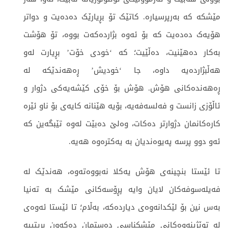
مێشکە کە بەرپرسیارە. کاتێک تۆ بڕیارێک دەدەیت و دواتر
هۆیەک دەدەیت کە بۆ ئەوە بژاردەکەت بووە، تۆ هۆشت
بەکار دەهێنیت، دەڵێیت؛ کە ‘خودی خۆت’ بڕیارت لەو
هەڵبژاردەیە داوە، جا ‘خودیش’ ڕەهەندێکە لە
ڕەهەندەکانی هۆش. هۆش بۆ خۆی کێشەیەکی دژوار و
ئاڵۆزی زانست و فەلسەفەیە، بۆیە هێنانە کایەی بۆ ناو ئێرە
کارەکانمان دژوارتر دەکات، وەلێ دەبێت لەوە تێبگەین کە
ئەو دوو پرسە پەیوەندیان بە یەکترەوە هەیە.
تا ئێستا بنچینەی هۆش یەکلا نەبووەتەوە، هەندێک لە
فەیلەسوفەکان لایان وایە پڕۆسەکانی مێشک بە تەنیا
بەس نین بۆ لێکدانەوەی دیاردەکە، بەڵام؛ تا ئێستا ئەوەی
لە توێژینەوەکانی مێشکناسی دەستمان دەکەون بریتییە