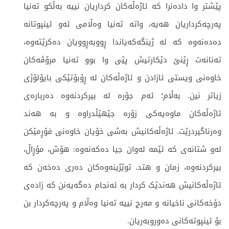
پێشتر وا دادەنرا کە ئاژەڵەکان کرداریان نییە بەڵکو تەنیا
پەرچەکرداریان هەیە، واتە تەنیا وەڵامی ئەو ئینپوتانە
دەدەنەوە کە لە ژینگەکەیاندا ڕووبەڕوویان دەکرێتەوە،
تەنانەت ڕێنێ دێکارتیش پێی وا بوو تەنیا مرۆڤەکان
خاوەنی ویستی ئازادن و ئاژەڵەکان لە ڕۆبۆتێکی بایۆلۆژی
زیاتر نین. بەڵام؛ ئەم جۆرە لە بیرکردنەوە دەربارەی
ئاژەڵەکان ماوەیەکی زۆرە جێهێڵدراوە و بە هەند
وەرناگیردرێت. ئاژەڵەکانیش بەشی خۆیان خاوەنی فۆڕمێکن
لەو شتانەی کە ئێمە لەوان جیا دەکەنەوە: هۆش، مۆڕاڵ،
بیرکردنەوە، زمان و هتد. توێژینەوەکان دەری دەخەن کە
ئاژەڵەکانیش هەندێک کردار بە ئەنجام دەگەیەنن کە زادەی
دۆخەکانی ناخیانە و مەرج نییە تەنیا وەڵام و پەرچەکردار بن
بۆ ئینپوتەکانی دەوروبەریان.