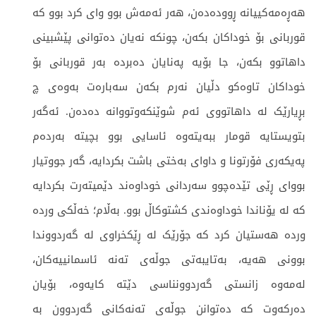
هەڕەمەکییانە ڕوودەدەن، هەر ئەمەش بوو وای کرد بوو کە
قوربانی بۆ خوداکان بکەن، چونکە نەیان دەتوانی پێشبینی
داهاتوو بکەن، جا بۆیە پەنایان دەبردە بەر قوربانی بۆ
خوداکان تاوەکو دڵیان نەرم بکەن سەبارەت بەوەی چ
بڕیارێک لە داهاتووی ئەم شوێنکەوتووانە دەدەن. ئەگەر
بتویستایە قومار ببەیتەوە ئاسایی بوو بچیتە بەردەم
پەیکەری فۆرتونا و داوای بەختی باشت بکردایە، گەر جووتیار
بووای ڕێی تێدەچوو سەردانی خوداوەند دێمیتەرت بکردایە
کە لە یۆناندا خوداوەندی کشتوکاڵ بوو. بەڵام؛ خەڵکی وردە
وردە هەستیان کرد کە جۆرێک لە ڕێکخراوی لە گەردووندا
بوونی هەیە، بەتایبەتی جوڵەی تەنە ئاسمانییەکان،
لەمەوە زانستی گەردوونناسی دێتە کایەوە، بۆیان
دەرکەوت کە دەتوانن جوڵەی تەنەکانی گەردوون بە