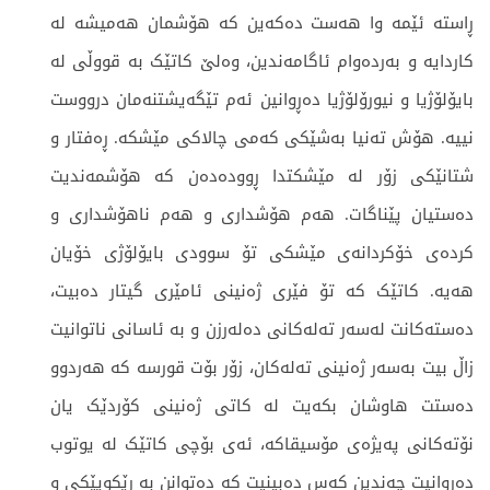
ڕاستە ئێمە وا هەست دەکەین کە هۆشمان هەمیشە لە
کاردایە و بەردەوام ئاگامەندین، وەلێ کاتێک بە قووڵی لە
بایۆلۆژیا و نیورۆلۆژیا دەڕوانین ئەم تێگەیشتنەمان درووست
نییە. هۆش تەنیا بەشێکی کەمی چالاکی مێشکە. ڕەفتار و
شتانێکی زۆر لە مێشکتدا ڕوودەدەن کە هۆشمەندیت
دەستیان پێناگات. هەم هۆشداری و هەم ناهۆشداری و
کردەی خۆکردانەی مێشکی تۆ سوودی بایۆلۆژی خۆیان
هەیە. کاتێک کە تۆ فێری ژەنینی ئامێری گیتار دەبیت،
دەستەکانت لەسەر تەلەکانی دەلەرزن و بە ئاسانی ناتوانیت
زاڵ بیت بەسەر ژەنینی تەلەکان، زۆر بۆت قورسە کە هەردوو
دەستت هاوشان بکەیت لە کاتی ژەنینی کۆردێک یان
نۆتەکانی پەیژەی مۆسیقاکە، ئەی بۆچی کاتێک لە یوتوب
دەڕوانیت چەندین کەس دەبینیت کە دەتوانن بە ڕێکوپێکی و