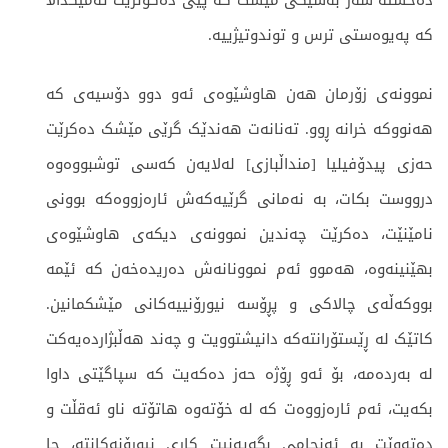
دەخستە سەر بەشێکی مێشک کە پێی دەگوترێت ئەمیگداڵا
کە پەیوەستی ترس و توندوتیژییە.
نموونەی زۆرمان هەن هاوشێوەی ئەو دوو دۆسیەی کە
هەنووکە خرانە ڕوو. تەنانەت هەندێک گرێی مێشک دەکرێت
حەزی پیدۆفیلیا [منداڵبازی] لەلایەن کەسی توشبووەوە
درووست بکات، بە نەمانی گرێیەکەش ئارەزووەکە بوونی
نامێنێت، دەکرێت چەندین نموونەی دیکەی هاوشێوەی
بهێنینەوە، هەموو ئەم نموونانەش دەریدەخەن کە ئێمە
بووکەڵەی چالاکی و پڕۆسە نیورۆنییەکانی مێشکمانین.
کاتێک لە ڕێستۆرانتەکە دانیشتوویت و چەند هەڵبژاردەیەکت
لە بەردەمە، بۆ ئەو ڕۆژە حەز دەکەیت کە سپاگێتی داوا
بکەیت، ئەم ئارەزووەت کە لە خۆتەوە هاتۆتە ناو ئەقڵت و
دەتەوێت بە ئەنجامی بگەیەنیت کاری نیورۆنەکانتە، جا