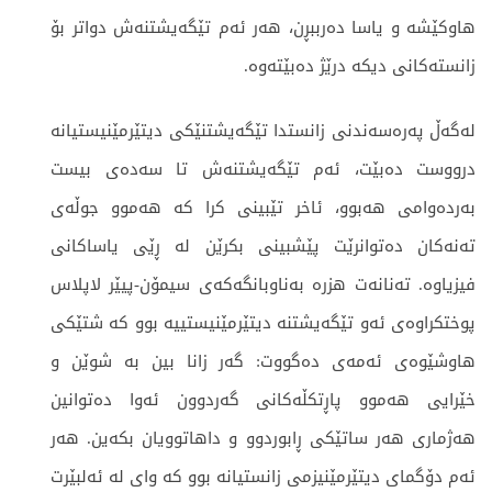
هاوکێشە و یاسا دەرببڕن، هەر ئەم تێگەیشتنەش دواتر بۆ
زانستەکانی دیکە درێژ دەبێتەوە.
لەگەڵ پەرەسەندنی زانستدا تێگەیشتنێکی دیتێرمێنیستیانە
درووست دەبێت، ئەم تێگەیشتنەش تا سەدەی بیست
بەردەوامی هەبوو، ئاخر تێبینی کرا کە هەموو جوڵەی
تەنەکان دەتوانرێت پێشبینی بکرێن لە ڕێی یاساکانی
فیزیاوە. تەنانەت هزرە بەناوبانگەکەی سیمۆن-پیێر لاپلاس
پوختکراوەی ئەو تێگەیشتنە دیتێرمێنیستییە بوو کە شتێکی
هاوشێوەی ئەمەی دەگووت: گەر زانا بین بە شوێن و
خێرایی هەموو پاڕتکڵەکانی گەردوون ئەوا دەتوانین
هەژماری هەر ساتێکی ڕابوردوو و داهاتوویان بکەین. هەر
ئەم دۆگمای دیتێرمێنیزمی زانستیانە بوو کە وای لە ئەلبێرت