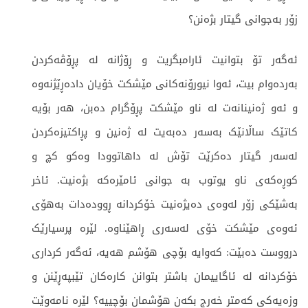
زۆر بەجوانی گیتار بژەنن؟
ئەگەر تۆ بتوانیت ئارامبگریت و ڕۆژانە لە پڕۆڤەکردن
بەردەوام بیت، ئەوا نیورۆنەکانی مێشکت خۆیان دادەڕێژنەوە
و ئەو ژەنینانەت لە ناو مێشکت پڕۆگرام دەبن، هەر بۆیە
کاتێک ساڵانێک بەسەر دەبەیت لە ژەنین و پڕاکتیزەکردن
لەسەر گیتار دەکرێت تۆش لە داهاتوودا وەکو کچ و
کوڕەکەی ناو یوتوب بە جوانی ئامێرەکە بژەنیت. ئاخر
بەشێکی زۆر لەوەی دەیژەنیت خۆکردانە ڕوودەدات بەهۆی
ئەوەی مێشکت خۆی لەسەری ڕاهێناوە. لێرە پرسیارێک
درووست دەبێت: کەوایە بۆچی هۆشم هەیە، ئەگەر کرداری
خۆکردانە لە ئاگاییمان باشتر بتوانن کارەکان تێبپەڕێنن و
وزەیەکی کەمتر خەرج بکەن هۆشمان بۆچییە؟ لێرە نامەوێت