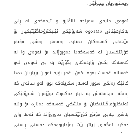
ویستبوویان بیجوڵێنن.
ئەوەی مایەی سەرنجە ئالڤارۆ و تیمەکەی لە ڕێی
بەکارهێنانی TMSەوە شەپۆلێکی ئێلیکترۆماگنێتیکیان بۆ
مێشکی کەسەکان دەنارد. بەمەش بەشی مۆتۆر
کۆرتێکسیان لە کەسەکەدا دەوروژاند، بۆ ئەوەی وا لە
کەسەکە بکەن بژاردەکەی بگۆڕێت بە بێ ئەوەی ئەو
کەسانە هەست بەوە بکەن. هەر بۆیە ئەوان بڕیاریان دەدا
کاتێک رەنگی سوور لەسەر سکرینەکە بوو، لەو ساتەی کە
ڕەنگە زەردەکەش بە دیار دەکەوت توێژەران شەپۆلێکی
ئەلیکترۆماگنێتیکیان بۆ مێشکی کەسەکە دەنارد، بۆ وێنە
بەشی چەپی مۆتۆر کۆرتێکسیان دەوروژاند کە ئەمە وای
دەکرد ئەگەری زیاتر بێت بەژداربووەکە دەستی ڕاستی