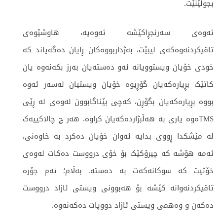
بجوڵێنێت.
ئەوەی سەرنجڕاکێشە ئەوەیە، هاوشێوەی
تاقیکردنەوەکەی لیبێت، بەژداربووەکان ڕایان دەگەیاند کە
خودی خۆیان ویستوویانە ئەو دەستەیان بەرز بکەنەوە یان
کاتێک بڕیارەکەیان گۆڕیوە خۆیان ویستیان لەسەر ئەوە
بووە بڕیارەکەیان بگۆڕن، کەچی بێئاگابوون لەوەی لە ڕێی
TMSەوە یاری بە هەڵبژاردەکەیان کراوە. هەر چ چالاکییەک
لە مێشکدا ڕووی بدایە ئەوان خۆیان دەکرد بە خاوەنی،
ئەمە هۆشە کە چیرۆکێک بۆ خۆی درووست دەکات لەوەی
خۆتیت کە سوکانەکەت بە دەستە. بەڵام؛ ئەم جۆرە
تاقیکردنەوانە کێشە بۆ هەبوونی ویستی ئازاد درووست
دەکەن و وەهمی ویستی ئازاد دووپات دەکەنەوە.