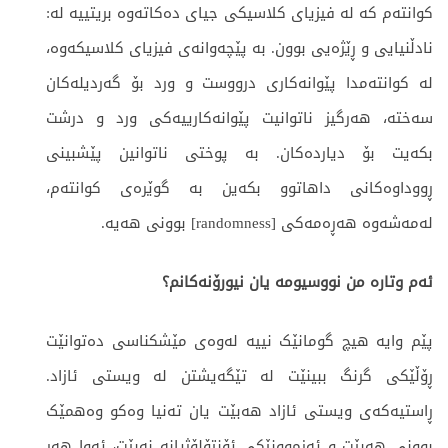
کوانتەم کە لە فیزیای کلاسیکی جیای دەکاتەوە بریتییە لە:
نادڵنیایی و ڕێژەیی بوون. بە پێچەوانەی فیزیای کلاسیکەوە،
لە کوانتەمدا پێوانەکاری درووست و ورد بۆ گەردیلەکان
سەختە، هەرگیز ناتوانیت پێوانەکارییەکی ورد و درشت
بکەیت بۆ دیاردەکان. بە پوختی ناتوانین پێشبینی
ڕووداوەکانی داهاتوو بکەین بە گوێرەی کوانتەم،
لەمەشەوە هەڕەمەکی [randomness] بوونی هەیە.
ئەم وتارە من نووسیومە یان نیورۆنەکانم؟
پێم وایە هیچ گومانێک نییە لەوەی مێشکناسی دەتوانێت
ڕۆڵێکی گرنگ ببینێت لە تێگەیشتن لە ویستی ئازاد.
ڕاستیەکەی ویستی ئازاد هەبێت یان تەنیا وەکو وەهمێک
بوونی هەبێت و ئەزموونێکی ئۆنتۆلۆژیانە نەبێت، ئەوا هەر