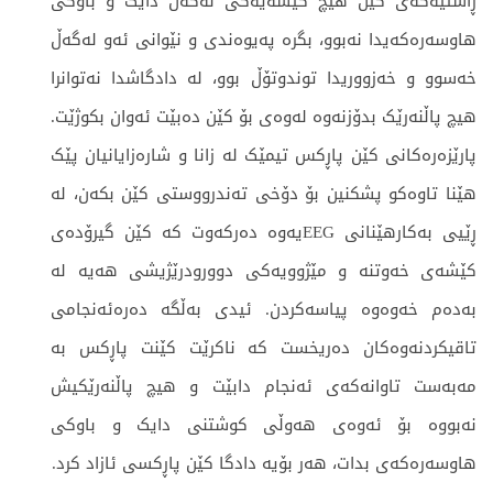
ڕاستیەکەی کێن هیچ کێشەیەکی لەگەڵ دایک و باوکی
هاوسەرەکەیدا نەبوو، بگرە پەیوەندی و نێوانی ئەو لەگەڵ
خەسوو و خەزووریدا توندوتۆڵ بوو، لە دادگاشدا نەتوانرا
هیچ پاڵنەرێک بدۆزنەوە لەوەی بۆ کێن دەبێت ئەوان بکوژێت.
پارێزەرەکانی کێن پاڕکس تیمێک لە زانا و شارەزایانیان پێک
هێنا تاوەکو پشکنین بۆ دۆخی تەندرووستی کێن بکەن، لە
ڕێیی بەکارهێنانی EEGیەوە دەرکەوت کە کێن گیرۆدەی
کێشەی خەوتنە و مێژوویەکی دوورودرێژیشی هەیە لە
بەدەم خەوەوە پیاسەکردن. ئیدی بەڵگە دەرەئەنجامی
تاقیکردنەوەکان دەریخست کە ناکرێت کێنت پاڕکس بە
مەبەست تاوانەکەی ئەنجام دابێت و هیچ پاڵنەرێکیش
نەبووە بۆ ئەوەی هەوڵی کوشتنی دایک و باوکی
هاوسەرەکەی بدات، هەر بۆیە دادگا کێن پاڕکسی ئازاد کرد.