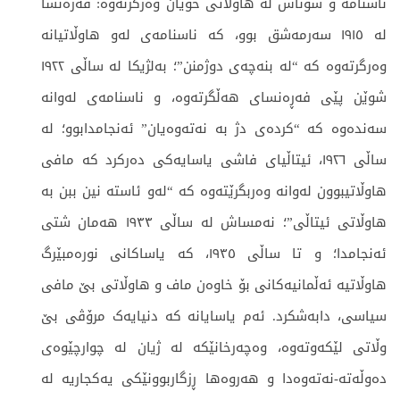
ناسنامە و شوناس لە هاوڵاتی خۆیان وەرگرنەوە: فەرەنسا
لە ١٩١٥ سەرمەشق بوو، کە ناسنامەی لەو هاوڵاتیانە
وەرگرتەوە کە “لە بنەچەی دوژمنن”؛ بەلژیکا لە ساڵی ١٩٢٢
شوێن پێی فەڕەنسای هەڵگرتەوە، و ناسنامەی لەوانە
سەندەوە کە “کردەی دژ بە نەتەوەیان” ئەنجامدابوو؛ لە
ساڵی ١٩٢٦، ئیتاڵیای فاشی یاسایەکی دەرکرد کە مافی
هاوڵاتیبوون لەوانە وەربگرێتەوە کە “لەو ئاستە نین ببن بە
هاوڵاتی ئیتاڵی”؛ نەمساش لە ساڵی ١٩٣٣ هەمان شتی
ئەنجامدا؛ و تا ساڵی ١٩٣٥، کە یاساکانی نورەمبێرگ
هاوڵاتیە ئەڵمانیەکانی بۆ خاوەن ماف و هاوڵاتی بێ مافی
سیاسی، دابەشکرد. ئەم یاسایانە کە دنیایەک مرۆڤی بێ
وڵاتی لێکەوتەوە، وەچەرخانێکە لە ژیان لە چوارچێوەی
دەوڵەتە-نەتەوەدا و هەروەها ڕزگاربوونێکی یەکجاریە لە