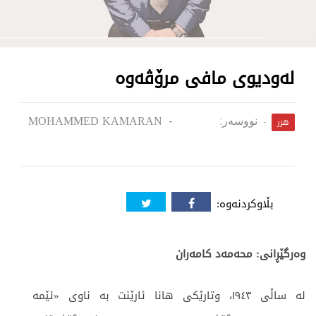
لەودیوی مافی مرۆڤەوە
MOHAMMED KAMARAN
نووسەر:
هزر
بڵاوکردنەوە:
وەرگێڕانی: محەمەد کامەران
لە ساڵی ١٩٤٣، وتارێکی هانا ئارێنت بە ناوی «ئێمە