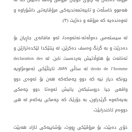
هەموو خاسڵەت و تایبەتمەندیەکی مرۆڤایەتی داشۆراوە و
ئەوەندەیە کە مرۆڤە و دەژیت (٣).
لە سیستەمی دەوڵەتە-نەتەوەدا، ئەو مافانەی جاڕیان بۆ
دەدرێت و بە گرنگ وەسف دەکرێن، لە پنتێکدا لێکدەترازێن و
تەنانەت بۆ هاوڵاتیش بەردەست نابن. لە declaration des
droits de l’homme لە ساڵی ١٧٨٩، تایتڵێکی تەمومژاویە
چونکە دیار نیە کە دوو چەمکەکە هەن بۆ ئەوەی دوو
واقعی جیا دروستبکەن یانیش ئەوەتا دوو چەمکی
بەیەکەوە گرێدراون، بە جۆرێک کە چەمکی یەکەم لە هی
دووەم ئاخندرابێت.
خۆی دەبێت، بۆ مرۆڤێکی ڕووت، بۆشاییەکی ئازاد هەبێت