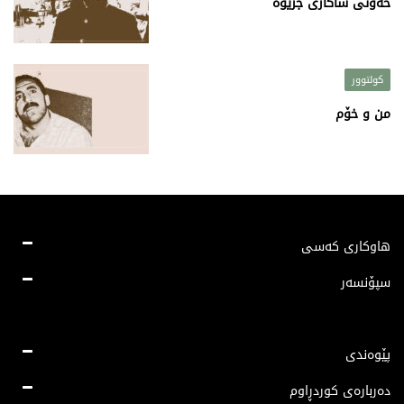
خەونی ساکاری جریوە
کولتوور
من و خۆم
هاوکاری کەسی
سپۆنسەر
پێوەندی
دەربارەی کوردڕاوم