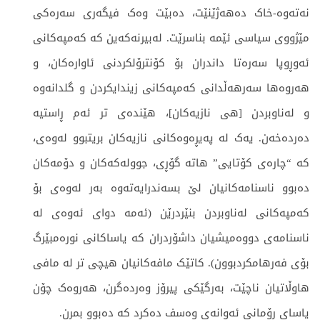
نەتەوە-خاک دەهەژێنێت، دەبێت وەک فیگەری سەرەکی
مێژووی سیاسی ئێمە بناسرێت. لەبیرنەکەین کە کەمپەکانی
ئەوڕوپا سەرەتا داندران بۆ کۆنترۆلکردنی ئاوارەکان، و
هەروەها سەرهەڵدانی کەمپەکانی زیندایکردن و گلدانەوە
و لەناوبردن [هی نازیەکان]، هێندەی تر ئەم ڕاستیە
دەردەخەن. یەک لە پەیڕەوەکانی نازیەکان بریتبوو لەوەی،
کە “چارەی کۆتایی” هاتە گۆڕی، جوولەکەکان و دۆمەکان
دەبوو ناسنامەکانیان لێ بسەندرایەتەوە بەر لەوەی بۆ
کەمپەکانی لەناوبردن بنێردرێن (ئەمە دوای ئەوەی لە
ناسنامەی دووەمیشیان داشۆردران کە یاساکانی نورەمبێرگ
بۆی فەرهامکردبوون). کاتێک مافەکانیان هیچی تر لە مافی
هاوڵاتیان ناچێت، بەرگێکی پیرۆز وەردەگرن، هەروەک چۆن
یاسای ڕۆمانی ئەوانەی وەسف دەکرد کە دەبوو بمرن.