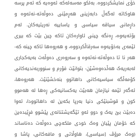
خۆی نمایشکردووە. بەلکو مەسەلەکە ئەوەیە کە ئەم پرسە
هاوکاتە لەگەڵ دابەزینی هەڕمێنی دەوڵەتە-نەتەوە و
داڕمانی سیاقە سیاسی و یاساییە نەریتیەکان. لەم
بۆتەیەوە، ڕەنگە چینی ئاوارەکان تاکە چین بێت کە بیری
ئێمەی بەخۆیەوە سەرقاڵکردووە، و هەروەها تاکە چینە کە-
هەر نا تا دەوڵەتە-نەتەوە و سەروەری دەوڵەت بەیەکجاری
لەبەریەک هەڵدەوەشێن- بتوانێت فۆرم و سنووربەندیەکانی
کۆمەڵگە سیاسیەکانی داهاتوو بنەخشێنێت. هەروەها،
ئەگەر ئێمە نیازمان هەبێت یەکسانیەکی ڕەها لە هەموو
کون و قوشبنێکی دنیا بەرپا بکەین لە داهاتوودا، ئەوا
دەبێت بێ یەک و دوو ئەو تێگەیشتنانەی پێشوو فڕێبدەین
کە خۆمان پێیان وەک خودی ملکەچی دەوڵەت دەناساند
(وەک مرۆڤ [سیاسی]، هاوڵاتی و مافەکانی، پاشا و