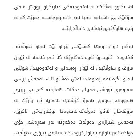
لەدایکبوو بەشێکە لە نەتەوەیەکی دیاریکراو. ڕوونتر، مافی
مرۆڤێک بێ ناسنامە تەنیا ئەو کاتە بەرجەستە دەبێت کە لە
بنجە هاوڵاتیبوونیەکەی داماڵدرابێت.
ئەگەر ئاوارە وەها کەسێکی بێزراو بێت لەناو دەوڵەتە-
نەتەوەدا، ئەوە بۆ ئەوە دەگەڕێتە کە ئەم کەسە لە نێوان
مرۆڤ و هاوڵاتیدا، لە نێوان ڕەسەنی و نەتەوەییدا، شوێنێ
نیە و بگرە ئەم پەیوەندیانەش دەشێوێنێت، بەمەش پرسی
سەروەری تووشی قەیران دەکات. هەڵبەتە کەیسی ڕیزپەڕ
هەبوونە. ئەوەی ئەمڕۆ کێشەیە ئەوەیە کە زۆرێک لە
مرۆڤەکان لەناو دەوڵەتە-نەتەوەدا نوێنەرایەتی ناکرێن،
بەمەش شیرازەی دەوڵەت دەکەوتە بەر هەڕەشە. خۆی
چونکە ئەم ئاوارە پەراوێزخراوە، کە سیانەی پیرۆزی دەوڵەت-