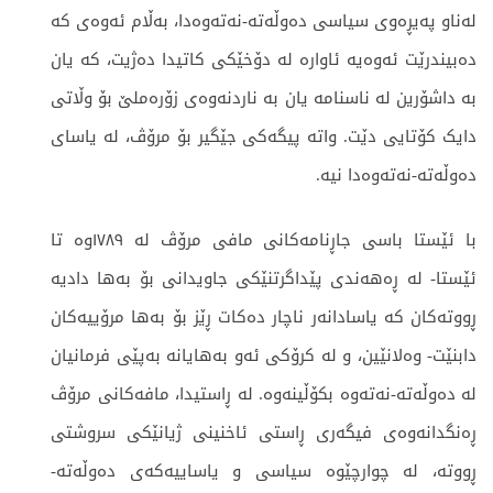
لەناو پەیڕەوی سیاسی دەوڵەتە-نەتەوەدا، بەڵام ئەوەی کە
دەبیندرێت ئەوەیە ئاوارە لە دۆخێکی کاتیدا دەژیت، کە یان
بە داشۆرین لە ناسنامە یان بە ناردنەوەی زۆرەملێ بۆ وڵاتی
دایک کۆتایی دێت. واتە پیگەکی جێگیر بۆ مرۆڤ، لە یاسای
دەوڵەتە-نەتەوەدا نیە.
با ئێستا باسی جاڕنامەکانی مافی مرۆڤ لە ١٧٨٩وە تا
ئێستا- لە ڕەهەندی پێداگرتنێکی جاویدانی بۆ بەها دادیە
ڕووتەکان کە یاسادانەر ناچار دەکات ڕێز بۆ بەها مرۆییەکان
دابنێت- وەلانێین، و لە کرۆکی ئەو بەهایانە بەپێی فرمانیان
لە دەوڵەتە-نەتەوە بکۆڵینەوە. لە ڕاستیدا، مافەکانی مرۆڤ
ڕەنگدانەوەی فیگەری ڕاستی ئاخنینی ژیانێکی سروشتی
ڕووتە، لە چوارچێوە سیاسی و یاساییەکەی دەوڵەتە-