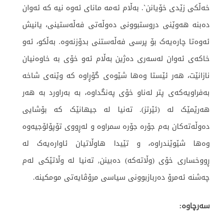
خەڵکی زێدی خۆیانن`. بەڵام ئەمە مانای ئەوە نیە کە ئەوان
دەبنە هەوێنی دروستبوونی دەوڵەتی فەڵەستینی، یانیش
ئەوەتا چارەیەک بۆ پرسی فەڵەستنی بدۆزنەوە. بەڵکو، ئەو
خاکەی ئەوان لەسەری دەژین بەڵام ئەو خۆی بە خاوەنیان
نازانێت، هەر ئێستا وەها شێوەی گۆڕاوە کە وێنەی شاخە
بەفراویەکەی پتر لەناو خۆی پەنگداوە، بە بەراورد بە هەر
هەرێمێک لە (ئێرتز). تەنیا لە جیهانێک کە بۆشایی
دەوڵەتەکان بەم جۆرە جۆرە سمراوە و لەڕووی تۆپۆلۆجیەوە
وەها شێوێندراوە، و تێیدا هاوڵاتیان ئاوارەیەک لە
ڕووخساری خۆی (وڵاتەکە) دەبینن, تەنیا لە وڵاتێکی لەم
چەشنە ئەمرۆ دەربازبوونی سیاسی مرۆڤایەتی مومکینە.
سەرچاوە: