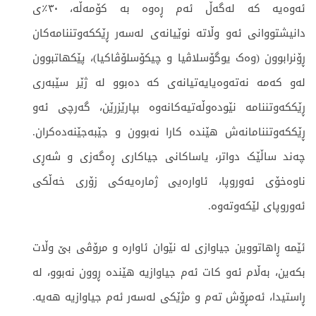
ئەوەیە کە لەگەڵ ئەم ڕەوە بە کۆمەڵە، ٣٠٪ی
دانیشتووانی ئەو وڵاتە نوێیانەی لەسەر ڕێککەوتننامەکان
ڕۆنرابوون (وەک یوگۆسلاڤیا و چیکۆسلۆڤاکیا)، پێکهاتبوون
لەو کەمە نەتەوەیایەتیانەی کە دەبوو لە ژێر سێبەری
ڕێککەوتننامە نێودەوڵەتیەکانەوە بپارێزرێن، گەرچی ئەو
ڕێککەوتننامانەش هێندە کارا نەبوون و جێبەجێنەدەکران.
چەند ساڵێک دواتر، یاساکانی جیاکاری ڕەگەزی و شەڕی
ناوەخۆی ئەوروپا، ئاوارەیی ژمارەیەکی زۆری خەڵکی
ئەوروپای لێکەوتەوە.
ئێمە ڕاهاتووین جیاوازی لە نێوان ئاوارە و مرۆڤی بێ وڵات
بکەین، بەڵام ئەو کات ئەم جیاوازیە هێندە ڕوون نەبوو، لە
ڕاستیدا، ئەمڕۆش تەم و مژێکی لەسەر ئەم جیاوازیە هەیە.