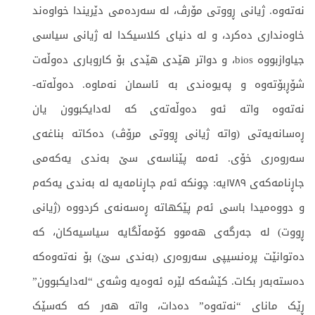
نەتەوە. ژیانی ڕووتی مۆرڤ، لە سەردەمی دێریندا خواوەند
خاوەنداری دەکرد، و لە دنیای کلاسیکدا لە ژیانی سیاسی
جیاوازبووە bios، و دواتر هێدی هێدی بۆ کاروباری دەوڵەت
شۆڕبۆتەوە و پەیوەندی بە ئاسمان نەماوە. دەوڵەتە-
نەتەوە واتە ئەو دەوڵەتەی کە لەدایکبوون یان
ڕەسانەیەتی (واتە ژیانی ڕووتی مرۆڤ) دەکاتە بناغەی
سەروەری خۆی. ئەمە پێناسەی سێ بەندی یەکەمی
جاڕنامەکەی ١٧٨٩یە: چونکە ئەم جاڕنامەیە لە بەندی یەکەم
و دووەمیدا باسی ئەم پێکهاتە ڕەسەنەی کردووە (ژیانی
ڕووت) لە جەرگەی هەموو کۆمەڵگایە سیاسیەکان، کە
دەتوانێت پرەنسیپی سەروەری (بەندی سێ) بۆ نەتەوەکە
دەستەبەر بکات. کێشەکە لێرە ئەوەیە وشەی “لەدایکبوون”
ڕێک مانای “نەتەوە” دەدات، واتە هەر کە کەسێک