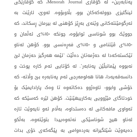
پەنابەرین» لە گۆڤاری Menorah Journal، کە گۆڤارێکی
ئینگلیزی جوولەکەکان بوو، بڵاوبۆوە. لەوێ، ئارێنت بە
ئەرگومێنتەکانی وێنەی بەڕێز کۆهنی لە بیرمان ڕسکاند، کە
جووێک بوو شوناسی توابۆوە، چونکە ١٥٠%ی ئەڵمان و
١٥٠%ی ڤێتنامی و ١٥٠%ی فەڕەنسی بوو. کۆهن لەناو
تێکستەکەدا لە حەژمەتان دەڵێت `ئێمە هەرگیز حەزمان لێ
نەبووە پێمانبڵێن پەنابەر`. لە کۆتایی ئەم کارە پوخت و
دانسەقەیەدا، هانا هەلومەرجی ئەم پەنابەرە بێ وڵاتە- کە
خۆشی وابوو- ئاوەژوو دەکاتەوە تا وەک پارادایمێک بۆ
خودئاگای مێژوویی بەکاریبهێنێت. کۆهن لێرە کەسێکە کە
تەواوی مافەکانی لە دەستداوە، بەڵام ئەو نایەوێت تازە
لەناو هیچ شوناسێکی نەتەوەییدا بتوێتەوە، بەڵکو
دەیەوێت شێلگیرانە بەردەوامی بە پێگەکەی خۆی بدات