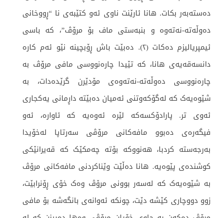
دەستەبەر بکات. هانا ئارێنت ناوی ئەو کتێبەی نا “ڕووخانی
دەوڵەتە-نەتەوە و بنبەستی ماف بۆ مرۆڤ”، کە باسی
ئیمپریالیزم دەکات (٢). دەبێت باش ڕۆبچینە نێو ئەم کارە
دانسەقەیەی هانا، کە تێیدا چارەنووسی مافی مرۆڤ بە
چارەنووسی دەوڵەتە-نەتەوەی مۆدێرن گرێدەدات، بە
شێوەیەک کە لەگۆکەوتنی ئەمیان دەبێتە داڕمانی یەکجاری
ئەوی تر. پارادۆکسەکە لێرە ئەوەیە کە ئاوارە، ئەو
فیگەرەی دەبوو مافەکانی مرۆڤی سەرتاپا لەخۆیدا
بەرجەستە کردبا، هەنووکە بۆتە چەمکێک کە قەیرانێکی
کوشندەی پێوەیە. هانا دەڵێت وێناکردنی مافەکانی مرۆڤ
بە شێوەیەک کە لەسەر بوونی مرۆڤ وەک خۆی ڕۆنرابێت،
زوو دووچاری کێشە دێت، چونکە ئەوانەی بانگەشە بۆ مافی
مرۆڤ دەکەن بە چاوی خۆیان مرۆڤی وەها دەبینن کە لە