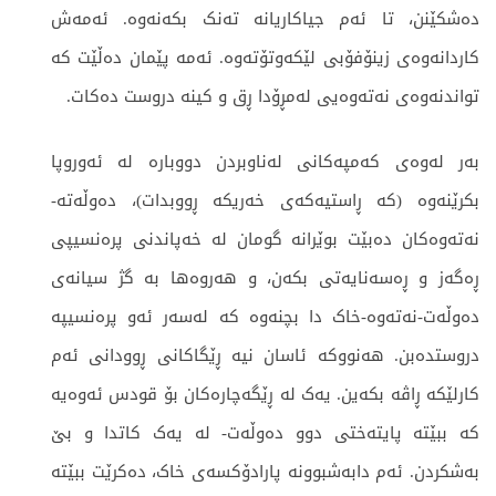
دەشکێنن، تا ئەم جیاکاریانە تەنک بکەنەوە. ئەمەش
کاردانەوەی زینۆفۆبی لێکەوتۆتەوە. ئەمە پێمان دەڵێت کە
تواندنەوەی نەتەوەیی لەمڕۆدا ڕق و کینە دروست دەکات.
بەر لەوەی کەمپەکانی لەناوبردن دووبارە لە ئەوروپا
بکرێنەوە (کە ڕاستیەکەی خەریکە ڕووبدات)، دەوڵەتە-
نەتەوەکان دەبێت بوێرانە گومان لە خەپاندنی پرەنسیپی
ڕەگەز و ڕەسەنایەتی بکەن، و هەروەها بە گژ سیانەی
دەوڵەت-نەتەوە-خاک دا بچنەوە کە لەسەر ئەو پرەنسیپە
دروستدەبن. هەنووکە ئاسان نیە ڕێگاکانی ڕوودانی ئەم
کارلێکە ڕاڤە بکەین. یەک لە ڕێگەچارەکان بۆ قودس ئەوەیە
کە ببێتە پایتەختی دوو دەوڵەت- لە یەک کاتدا و بێ
بەشکردن. ئەم دابەشبوونە پارادۆکسەی خاک، دەکرێت ببێتە