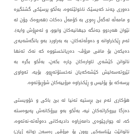
دەوری چەند کەیسێک ناخولێتەوە، بەڵکو پرسێکی گشتگیرە
و مامەڵە لەگەڵ ڕەوی بە کۆمەڵ دەکات (هەروەک چۆن لە
نێوان هەردوو جەنگە جیهانیەکان وابوو، و ئەمڕۆش وایە).
ئەم ڕێکخراوانە و دەوڵەتەکان- بە بەراورد بەو بانگەشەیەی
دەیکەن بۆ مافی مرۆڤ- دەریانخستووە کە نەک تەنها
ناتوانن کێشەی ئاوارەکان چارە بکەن، بەڵکو بگرە بە
تێروتەسەلیش کێشەکەیان نەخستۆتەڕوو. بۆیە، تەواوی
پرسەکە بۆ پۆلیس و ڕێکخراوە مرۆییەکان شۆڕبۆتەوە.
هۆکاری ئەم بێ بڕستیە تەنیا لە بێ باکی و خۆویستی
دەزگا بیروکراتەکان نیە، بەڵکو بەو بیرۆکانەش پەیوەستە
کە، لە چوارچێوەی دامەزراوە دادیەکانی دەوڵەتە-نەتەوە،
ناتوانێت پێناسەکی ڕوون بۆ مرۆڤی ڕەسەن (واتە ژیان)