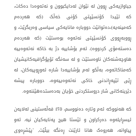
جیاوازیەکی ڕوون لە نێوان لەدایکبوون و نەتەوەدا دەکات،
کە تێیدا کۆنسێپتی کۆنی خەڵک (کە هەردەم
کەمینەیە)،دەتوانێت دووبارە مانایەکی سیاسی وەربگرێت، و
ڕووبەڕووی کۆنسێپتی نەتەوە بوەستێت (کە هەردەم
دەستەمۆی کردووە). ئەم بۆشاییە دژ بە خاکە نەتەوەییە
هاوچەشنەکان ناوەستێت و لە سەنگە تۆپۆگرافیەکانیشیان
کەمناکاتەوە، بەڵکو لەم بۆشاییەدا شارە ئەوڕوپیەکان، لە
ڕێی تێپەڕاندنی خاکی نەتەوەییەوە، دووبارە پیشە
دێرینەکانی شار دروستکردنی خۆیان بەدەستدەهێننەوە.
کە هەنووکە ئەم وتارە دەنووسم، ٤٢٥ فەڵەستینی لەلایەن
ئیسڕایلەوە دەرکراون و ئێستا هیچ پەنایەکیان نیە. ئەو
پیاوانە، هەروەک هانا ئارێنت ڕەنگە بیڵێت, `پێشڕەوی