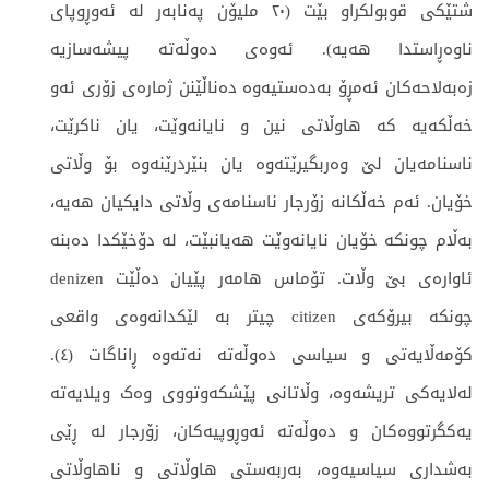
شتێکی قوبولکراو بێت (٢٠ ملیۆن پەنابەر لە ئەوڕوپای
ناوەڕاستدا هەیە). ئەوەی دەوڵەتە پیشەسازیە
زەبەلاحەکان ئەمڕۆ بەدەستیەوە دەناڵێنن ژمارەی زۆری ئەو
خەڵکەیە کە هاوڵاتی نین و نایانەوێت، یان ناکرێت،
ناسنامەیان لێ وەربگیرێتەوە یان بنێردرێنەوە بۆ وڵاتی
خۆیان. ئەم خەڵکانە زۆرجار ناسنامەی وڵاتی دایکیان هەیە،
بەڵام چونکە خۆیان نایانەوێت هەیانبێت، لە دۆخێکدا دەبنە
ئاوارەی بێ وڵات. تۆماس هامەر پێیان دەڵێت denizen
چونکە بیرۆکەی citizen چیتر بە لێکدانەوەی واقعی
کۆمەڵایەتی و سیاسی دەوڵەتە نەتەوە ڕاناگات (٤).
لەلایەکی تریشەوە، وڵاتانی پێشکەوتووی وەک ویلایەتە
یەکگرتووەکان و دەوڵەتە ئەوڕوپیەکان، زۆرجار لە ڕێی
بەشداری سیاسیەوە، بەربەستی هاوڵاتی و ناهاوڵاتی