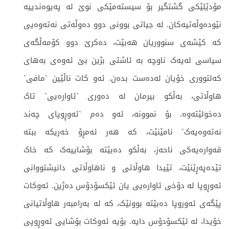
مۆدێلێکی گشتگیر بۆ سیستەمێکی نوێ لە پەیوەندییە
نێودەوڵەتیەکان. لە جیاتی بوونی دوو دەوڵەتی نەتەوەیی
کە کێشەی سنووریان هەبێت، دەکرێ دوو کۆمەڵگەی
سیاسی لەیەک ناوچە بە ئاشتی بژین بێ ئەوەی بەهای
کەلتووری خۆیان لەدەست بدەن. ئەو کات ناڵێین `مافی`
هاوڵاتی، بەڵکو بیرمان لە دەوری `ئاوارەیی` تاک
دەخولێتەوە. بۆ نموونە، ئەو دەم `ئەوڕوپای چەند
نەتەوەیەک` نامێنێت، کە هەر ئەمڕۆ خەریکە ببتە
قەوارەیەکی ناحەز، بەڵکو دەبێتە بۆشاییەک کە خاک
تێدەپەڕێنێت، تێیدا هاوڵاتی و ناهاوڵاتی دانیشتووانی
ئەوڕوپا لە دۆخی ئاوارەیی یان ئێکسۆدۆس دەژین. ئەوکات
پێگەی ئەوروپا دەبێتە بوونێک، کە لە بەرامبەر هاوڵاتیانی
خۆیدا، لە ئێکسۆدۆس دایە. بۆیە ئەوکات بۆشایی ئەوڕوپی