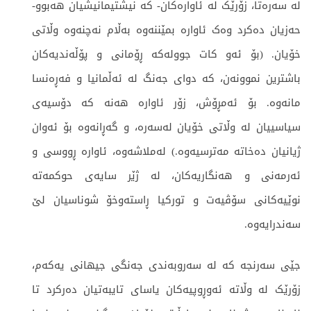
لە سەرەتا، زۆرێک لە ئاوارەکان- کە نیشتیمانیشیان هەبوو-
حەزیان دەکرد وەک ئاوارە بمێننەوە بەڵام نەچنەوە وڵاتی
خۆیان. (بۆ ئەو کات جوولەکە ڕۆمانی و پۆڵەندیەکان
باشترین نموونەن، کە دوای جەنگ لە ئەڵمانیا و فەڕەنسا
مانەوە. بۆ ئەمڕۆش، زۆر ئاوارە هەنە کە دۆسیەی
سیاسییان لە وڵاتی خۆیان لەسەرە، و گەڕانەوە بۆ ئەوان
ژیانیان دەخاتە مەترسیەوە.) لەملاشەوە، ئاوارە ڕووسی و
ئەرمەنی و هەنگاریەکان، لە ژێر سایەی حوکمەتە
نوێیەکانی سۆڤیەت و تورکیا ڕاستەوخۆ شوناسیان لێ
سەندرایەوە.
جێی سەرنجە کە لە سەروبەندی جەنگی جیهانی یەکەم،
زۆرێک لە وڵاتە ئەوڕوپیەکان یاسای تایبەتیان دەرکرد تا