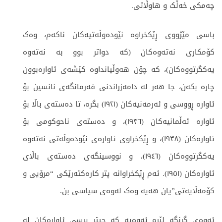
چەمکی خەڵک و هاوڵاتی.
باسی مێژووی ڕێکخراوە نێودەوڵەتیەکان ناکەم، وەک
کۆمکاری نەتەوەکان (کە دواتر بوو بە نەتەوە
یەکگرتووەکان)، کە چۆن هەوڵیانداوە کێشەی ئاوارەبوون
چارە بکەن، جا هەر لە دامەزراندنی فەرمانگەی نانسین بۆ
ئاوارە ڕووسی و ئەرمەنیەکان (١٩٢١) بگرە، تا دەستەی باڵا بۆ
ئاوارە ئەڵمانیەکان (١٩٣٦)، و دەستەی ناحوکومی بۆ
ئاوارەکان (١٩٣٨)، و ڕێکخراوی ئاوارەی نێودەوڵەتی نەتەوە
یەکگرتووەکان (١٩٤٦)، و نووسینگەی دەستەی باڵای
ئاوارەکان (١٩٥١). ئەم ڕێکخراوانە پتر کارەکتەرێکی “مرۆیی و
کۆمەڵایەتی”یان هەیە وەک لەوەی سیاسی بن.
ئەوەی گرنگە لێرە ئەوەیە کە چیتر پرسی ئاوارەکان لە