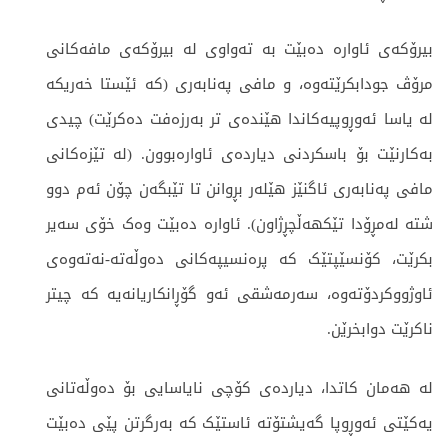
بیرۆکەی ئاوارە دەبێت بە تەواوی لە بیرۆکەی مافەکانی
مرۆڤ جودابکرێتەوە، و مافی پەنابەری (کە ئێستا خەریکە
لە یاسا ئەوڕوپیەکاندا هێندەی تر بەرزەفت دەکرێت) چیدی
بەکارنێت بۆ باسکردنی دیاردەی ئاوارەبوون. (لە تێزەکانی
مافی پەنابەری ئاگنێز هێلەر بڕوانن تا تێبگەن چۆن ئەم دوو
شتە لەمڕۆدا تێکهەڵچڕژاون). ئاوارە دەبێت وەک خۆی سەیر
بکرێت، کۆنسێپتێک کە پرەنسیپەکانی دەوڵەتە-نەتەوەی
ئاوژووکردۆتەوە، سەرمەشقی ئەو گۆڕانکاریانەیە کە چیتر
ناکرێت دوابخرێن.
لە هەمان کاتدا، دیاردەی کۆچی نایاسایی بۆ دەوڵەتانی
یەکێتی ئەوڕوپا گەیشتۆتە ئاستێک کە بەرگرتن پێی دەبێت