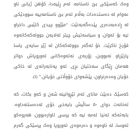
وەک کەسێکی بێ ناسنامە. لەم ڕێیەدا، کۆهن ژیانی ناو
عەوام لە دەستدەدات بەڵام ئەم بێ ناسنامەییە سوودێکی
لە ڕادەبەدەری پێدەگەیەنێت: “مێژوو چیدی کتێبی داخراو
نیە بۆ ئەوان، و سیاسەتیش چیتر لەلایەن جوولەکەکانەوە
قۆرخ ناکرێت. خۆ ئەگەر جوولەکەکان لە ژێر سایەی یاسا
پارێزراو نەبووبن، زۆربەی نەتەوەکانی ئەوروپاش دواتر
هەمان ڕێگای سەختیان بڕی. ئەو پەنابەرانەی لە خاکی
خۆیان وەدەرنراون، پێشەوای خۆوڵاتی خۆیانن.” (١).
کەسێک دەبێت مانای ئەم تێڕوانینە شەن و کەو بکات، کە
تەنانەت دوای ٥٠ ساڵیش بایەخی خۆی لەدەستنەداوە.
بابەتەکە تەنیا ئەمە نیە کە پرسی ئاوارەبوون، هەروەکو
ئەوسا، لە ناوەوە و دەرەوەی ئەوروپا وەک پرسێکی گەرم