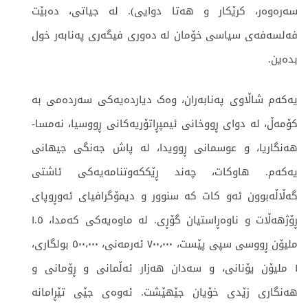
سەرەوەر، کرێکار و هەتا دوایی). لە جیاتی، دەبێت
فەلسەفەی سیاسی خۆمان لە دەوری فیگەری پەنابەر خول
بدەین.
یەکەم شاڵاوی پەنابەران، وەک دیاردەیەکی سەردەمی بە
کۆمەڵ، لە دوای ڕووخانی ئیمپڕاتۆریەکانی ڕووسیا، نەمسا-
هەنگاریا، و عوسمانی ڕوویدا، لە پاش جەنگی جیهانی
یەکەم. هاوکات، چەند ڕێککەوتنامەیەکی ئاشتی
گەڵاڵەبوون ئەو کات کە سنوور و دیمۆگرافیای ئەوڕوپای
ڕۆژهەڵات و ناوەڕاستیان گۆڕی. لە ماوەیەکی کەمدا، ١.٥
ملیۆن ڕووسی سپی پێست، ٧٠٠،٠٠٠ ئەرمەنی، ٥٠٠،٠٠٠ بولگاری،
١ ملیۆن یۆنانی، و سەدان هەزار ئەڵمانی و ڕۆمانی و
هەنگاری زێدی خۆیان جێهێشت. ئەوەی جێی تێڕامانە