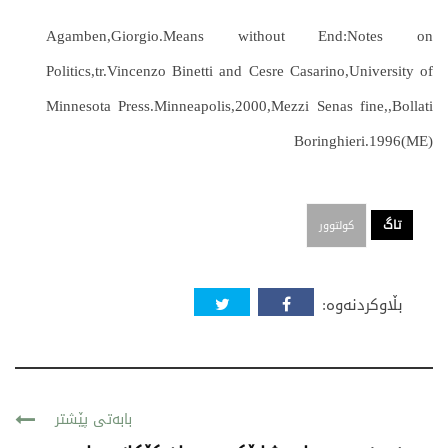
Agamben,Giorgio.Means without End:Notes on
Politics,tr.Vincenzo Binetti and Cesre Casarino,University of
Minnesota Press.Minneapolis,2000,Mezzi Senas fine,,Bollati
Boringhieri.1996(ME)
تاگ
کولتوور
بڵاوکردنەوە:
بابەتی پێشتر