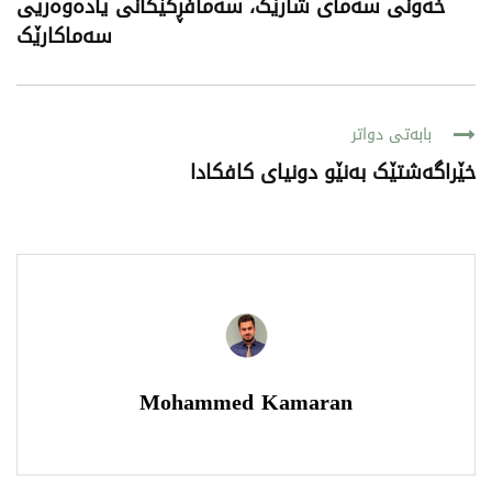
خەونی سەمای شارێک، سەمافڕکێکانی یادەوەریی
سەماکارێک
بابەتی دواتر
خێراگەشتێک بەنێو دونیای کافکادا
Mohammed Kamaran