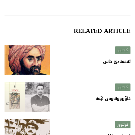
RELATED ARTICLE
کولتوور
ئەحمەدێ خانى
کولتوور
غلۆربوونەوەى ئێمە
کولتوور