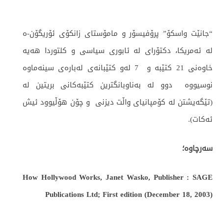
“جانێت واسكۆ” پرۆفیسۆر و مامۆستای زانكۆی ئۆریگۆن-ه‌
له‌ ئه‌مریكا، دكتۆرای له‌ ئابوری سیاسی و كلتوردا هه‌یه‌
خاوه‌نی 21 كتێبه‌ و 7 له‌و كتێبانه‌ی له‌باره‌ی سینه‌ماوه‌
نوسیووه‌ دوو له‌ به‌ناوبانگترین كتێبه‌كانی بریتین له‌
(تێگه‌یشتن له‌ كۆمپانیای واڵت دیزنی و چۆن هۆڵیوود ئیش
ئه‌كات).
سه‌رچاوه‌؛
How Hollywood Works, Janet Wasko, Publisher : SAGE
Publications Ltd; First edition (December 18, 2003)