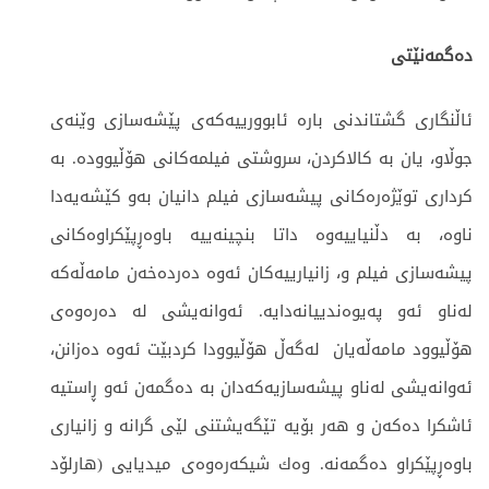
ده‌گمه‌نێتی
ئاڵنگاری گشتاندنی باره‌ ئابوورییه‌كه‌ی پێشه‌سازی وێنه‌ی
جوڵاو، یان به‌ كالاكردن، سروشتی فیلمه‌كانی هۆڵیووده.‌ به‌
كرداری توێژه‌ره‌كانی پیشه‌سازی فیلم دانیان به‌و كێشه‌یه‌دا
ناوه،‌ به‌ دڵنیاییه‌وه‌ داتا بنچینه‌ییه باوه‌ڕپێكراوه‌كانی
پیشه‌سازی فیلم و، زانیارییه‌كان ئه‌وه‌ ده‌رده‌خه‌ن مامه‌ڵه‌كه‌
له‌ناو ئه‌و په‌یوه‌ندییانه‌دایه.‌ ئه‌وانه‌یشی له‌ ده‌ره‌وه‌ی
هۆڵیوود مامه‌ڵه‌یان ‌ له‌گه‌ڵ هۆڵیوودا كردبێت ئه‌وه‌ ده‌زانن،
ئه‌وانه‌یشی له‌ناو پیشه‌سازیه‌كه‌دان به‌ ده‌گمه‌ن ئه‌و ڕاستیه‌
ئاشكرا ده‌كه‌ن و هه‌ر بۆیه‌ تێگه‌یشتنی لێی گرانه‌ و زانیاری
باوه‌ڕپێكراو ده‌گمه‌نه‌. وه‌ك شیكه‌ره‌وه‌ی میدیایی (هارلۆد