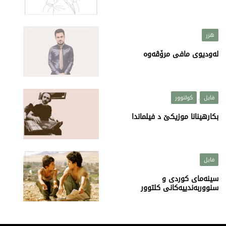
هزر
لەودیوی مافی مرۆڤەوە
فایل
کولتوور
,
بکارهینانا موزیکێ د فیلماندا
فایل
سینەمای کوردی و
سنووربەندییەکانی کلتوور