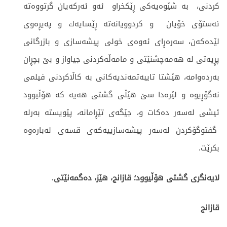
كردنی، به‌ شێوه‌یه‌كی ڕێكخراو ئه‌و ئه‌ركه‌یان گرتووه‌ته‌
ئه‌ستۆی خۆیان و كردوویانه‌ته‌ ڕێسایه‌ك و په‌یڕه‌وی
لێده‌كه‌ن، ‌سه‌ره‌ڕای ئه‌وه‌ی خولی پیشه‌سازی و بازرگانی
پڕیه‌تی له‌ هه‌مه‌چشنێتی و مامه‌ڵه‌كردنی جیاواز و بێ بچڕان
به‌رده‌وامه‌، هێشتا تایبه‌تمه‌ندیه‌كانی به‌ كاڵاكردنی فیلمی
نه‌گۆڕیوه‌ و لێره‌دا سێ هێڵی گشتی هه‌یه‌ كه‌ هۆڵیوود
ئیشی له‌سه‌ر ده‌كات و، جێگه‌ی تێڕامانه‌، پێویسته‌ به‌رله‌
گفتوگۆكردن له‌سه‌ر پیشه‌سازییه‌كه‌ی قسه‌ی له‌باره‌وه‌
بكرێت.
لایه‌نگری گشتی هۆڵیوود؛ قازانج، هێز، ده‌گمه‌نێتی.
قازانج