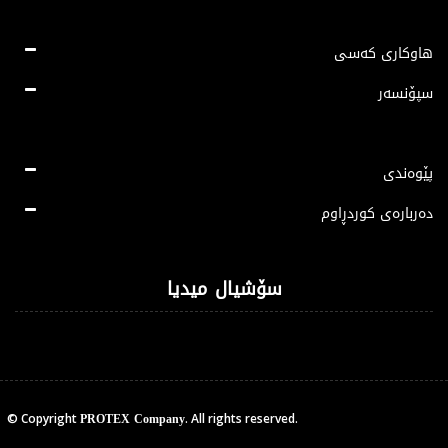
هاوکاری کەسی
سپۆنسەر
پێوەندی
دەربارەی کوردڕاوم
سۆشیال میدیا
PROTEX Company
© Copyright
. All rights reserved.