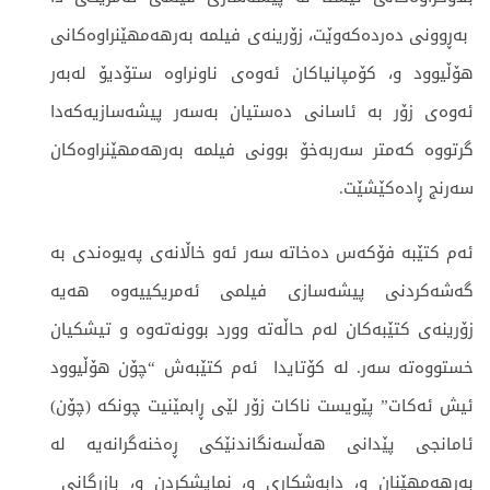
به‌ڕوونی ده‌رده‌كه‌وێت، زۆرینه‌ی فیلمه‌ به‌رهه‌مهێنراوه‌كانی
هۆڵیوود و، كۆمپانیاكان ئه‌وه‌ی ناونراوه‌ ستۆدیۆ له‌به‌ر
ئه‌وه‌ی زۆر به‌ ئاسانی ده‌ستیان به‌سه‌ر پیشه‌سازیه‌كه‌دا
گرتووه‌ كه‌متر سه‌ربه‌خۆ بوونی فیلمه به‌رهه‌مهێنراوه‌كان
سه‌رنج ڕاده‌كێشێت.
ئه‌م كتێبه‌ فۆكه‌س ده‌خاته‌ سه‌ر ئه‌و خاڵانه‌ی په‌یوه‌ندی به‌
گه‌شه‌كردنی پیشه‌سازی فیلمی ئه‌مریكییه‌وه‌ هه‌یه‌
زۆرینه‌ی كتێبه‌كان له‌م حاڵه‌ته‌ وورد بوونه‌ته‌وه‌ و تیشكیان
خستووه‌ته‌ سه‌ر. له‌ كۆتایدا ئه‌م كتێبه‌ش “چۆن هۆڵیوود
ئیش ئه‌كات” پێویست ناكات زۆر لێی ڕابمێنیت چونكه‌ (چۆن)
ئامانجی پێدانی هه‌ڵسه‌نگاندنێكی ڕه‌خنه‌گرانه‌یه‌ له‌
به‌رهه‌مهێنان و، دابه‌شكاری و، نمایشكردن و، بازرگانی