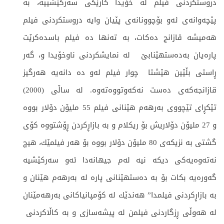
دروستكردنی فیلم له‌ خۆیدا كارێكی سه‌ركێشییه،‌ به‌
پێچه‌وانه‌ی ئه‌و بۆچوونانه‌ی پێیان وایه‌ دروستكردنی فیلم
هه‌میشه‌ قازانج ده‌كات، به‌ ته‌نها ده‌ فیلم ‌باسده‌كرێت
پاره‌یان به‌ده‌ستهێنابێ ‌ له‌ نمایشكردنی ناوخۆیدا و، گه‌ر
ڕاستی بڵێین هێشتا چوار فیلم له‌و ده‌ دانه‌یه‌ هه‌رگیز
قازانجه‌كه‌ی ده‌ست نه‌كه‌وتووه‌ته‌وه‌. له‌ ساڵی (2000)
تێكڕای تێچووی به‌رهه‌م هێنانی فیلم 55 ملیۆن دۆلار بووه‌
و 27 ملیۆن دۆلاریش بۆ ریكلام و به‌ بازاڕكردن ڕۆشتووه‌ كۆی
گشتی به‌ نزیكه‌ی 80 ملیۆن دۆلار بووه‌ بۆ هه‌ر فیلمێك، هیچ
نه‌ته‌وه‌یه‌كی دیكه‌ نیه‌ له‌م جیهانه‌دا ئه‌و سه‌ركێشیه‌
گه‌و‌ره‌یه‌ بكات بۆ به‌ ده‌ستهێنانی پاره‌ له‌ به‌رهه‌م هێنان و
به‌ بازاڕكردنی فیلمدا” هه‌ندێك له‌ كۆمپانیاكانی به‌رهه‌مێنان
له‌ هه‌وڵی ڕزگاردنی فیلمن له‌ پیشه‌سازی و به‌ كاڵاكردنی