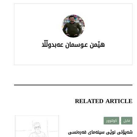
هێمن عـوسمان عه‌بدوڵڵا
RELATED ARTICLE
فایل
کولتوور
,
شەپۆلی نوێی سینەمای فەرەنسی