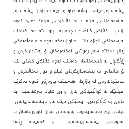
ڕكابه‌رییه‌كانی {هۆڵیوود} كه‌ ئه‌وه‌ شیاو و كارپێكراو نیه‌ له‌
پیشه‌سازی فیلمدا. به‌ڵام جیاوازی چیه‌ له‌ نێوان پیشه‌سازی
به‌رهه‌مهێنانی فیلم و به‌ كاڵاكردنی فیلم؟ ده‌بێ ئه‌وه‌
بزانین خاڵێكی گرنگ و بنچینه‌ییه‌ پێویسته‌ هه‌ر فیلمێك
به‌رهه‌مێكی ناوازه‌ بێت، جیاوازییه‌كه‌ ئه‌وه‌یه‌‌ مامه‌ڵه‌یه‌كی
زیاتر ده‌خاته‌ سه‌ر ڕه‌وشی ئه‌كته‌ره‌كان بۆ به‌شداریكردن و
ڕۆڵگێڕان له‌ فیلمه‌كاندا، ده‌شێت ئه‌وه‌ خاڵێكی گشتی بێت
بۆ هاندانی به‌ پیشه‌سازیكردنی فیلم و دوار به‌كاڵاكردن و
ساخكردنه‌وه‌ی له‌ بازاڕدا، هه‌میشه‌ چاوه‌ڕێی ئه‌وه‌ ده‌كرێت
فیلمێك به‌ كواڵێتیه‌كی به‌رز و بێ هاوتا به‌رهه‌مبێت به‌
خاتری به‌ كاڵاكردنی. یه‌كێكی دیكه‌ له‌و تایبه‌تمه‌ندییانه‌ی
فیلمی پێ ده‌ناسرێته‌وه؛‌ په‌یوه‌ندی نێوان ئابووریناسان و،
سروشتی پیشه‌سازییه‌كه‌یه‌‌ و هه‌میشه‌ ڕێسا