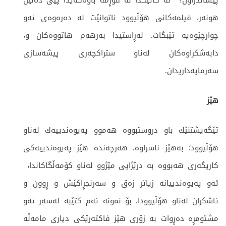
پیشاندراون؟ له‌ كاتێكدا له‌ فۆڕمه‌ باوه‌كه‌یدا پێی ده‌ڵێن
هونه‌ر، فیلمه‌كانی هۆڵیوود ناتوانێت له‌ ده‌ره‌وه‌ی ئه‌و
چوارچێوه‌یه‌ تێبگات. له‌ڕاستیدا به‌رهه‌م هاتووه‌كان و،
دابه‌شكراوه‌كان له‌ناو ستراكچه‌ری پیشه‌سازی
سه‌رمایه‌داریدان.
هێز
تێگه‌یشتنێك باو دروستبووه‌ هه‌موو په‌یوه‌ندییه‌ك له‌ناو
هۆڵیوود؛ به‌هێز ناسراوه.‌ هه‌رچه‌نده‌ هێز په‌یوه‌ندییه‌كی
كاریگه‌ری هه‌بووه‌ به‌ درێژایی مێژوو له‌ناو كۆمه‌ڵگاكاندا،
ئه‌و په‌یوه‌ندییانه‌ زیاتر زه‌ق و سه‌رنجڕاكێش و ڕوون و
ئاشكران‌ له‌ناو هۆڵیوودا، بۆ نمونه‌ ئه‌م كتێبه‌ له‌سه‌ر ئه‌و
مشتومڕه‌ ده‌ڕوات به‌ زۆری هێز فاكته‌رێكی دیاری مامه‌ڵه‌