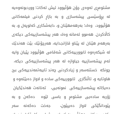
مشتومڕی ئه‌وه‌ی چۆن هۆڵیوود ئیش ئه‌كات؛ ووردبونه‌وه‌یه‌
له‌ پڕۆسێسی پیشه‌سازی و به‌ بازاڕ كردنی فیلمه‌كانی
هۆڵیوود، وه‌ك؛ به‌رهه‌مهێنان و، دابه‌شكاری كه‌لوپه‌ل و، به‌
كاڵاكردن. هه‌موو ئه‌مانه‌ وه‌ك هه‌ر پیشه‌سازییه‌كی دیكه‌ی
به‌رهه‌م هێنان له‌ پێناو قازانجدایه، ‌هه‌رچۆنێك بێت هه‌ندێك
له‌ شیكه‌ره‌وه‌ ئابوورییه‌كانی شه‌قامی هۆڵیوود پێیان وایه‌
ئه‌م پیشه‌سازییه‌ جیاوازه‌ له‌ هه‌ر پیشه‌سازییه‌كی دیكه، ‌
چونكه‌ خستنه‌سه‌ر و زیادكردنی چه‌ند تایبه‌تمه‌ندییه‌كی بێ
هاوتایه‌ و، ئاڵنگاری ئابوورییه‌كی ساده‌ و لاواز ده‌بێته‌وه‌ و
ده‌یكاته‌ پیشه‌سازییه‌كی نمونه‌یی، ‌ ته‌نانه‌ت هه‌ندێكیان
زۆربه‌ ساده‌یی مشتومڕ و باسی لێوه‌ ‌ ده‌كه‌ن و به‌
پێودانگێكی لاواز ده‌یپێون، جه‌خت ده‌كه‌نه‌ سه‌ر