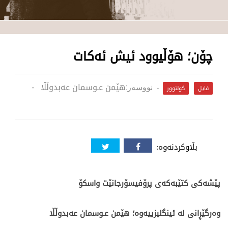
چۆن؛ هۆڵیوود ئیش ئه‌كات
هێمن عـوسمان عه‌بدوڵڵا
نووسەر:
فایل
کولتوور
,
بڵاوکردنەوە:
پێشه‌كی كتێبه‌كه‌ی پرۆفیسۆرجانێت واسكۆ
وه‌رگێڕانی له‌ ئینگلیزییه‌وه‌؛ هێمن عـوسمان عه‌بدوڵڵا