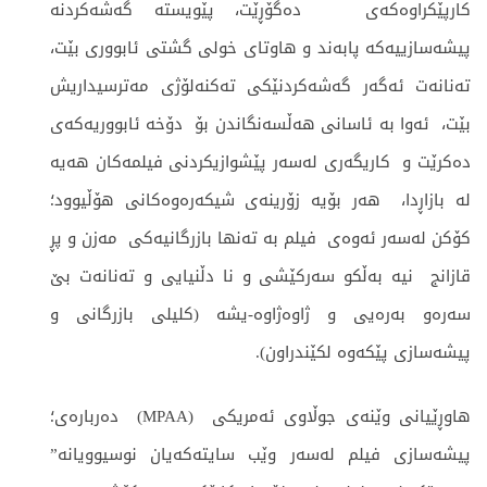
كارپێكراوه‌كه‌ی ده‌گۆڕێت، پێویسته‌ گه‌شه‌كردنه‌
پیشه‌سازییه‌كه‌ پابه‌ند و هاوتای خولی گشتی ئابووری بێت،
‌ته‌نانه‌ت ئه‌گه‌ر گه‌شه‌كردنێكی ته‌كنه‌لۆژی مه‌ترسیداریش
بێت، ئه‌وا به‌ ئاسانی هه‌ڵسه‌نگاندن بۆ دۆخه‌ ئابووریه‌كه‌ی‌
ده‌كرێت و كاریگه‌ری له‌سه‌ر پێشوازیكردنی فیلمه‌كان هه‌یه‌
له‌ بازاڕدا، هه‌ر بۆیه‌ زۆرینه‌ی شیكه‌ره‌وه‌كانی هۆڵیوود؛
كۆكن له‌سه‌ر ئه‌وه‌ی ‌ فیلم به‌ ته‌نها بازرگانیه‌كی‌ مه‌زن و پڕ
قازانج نیه‌ به‌ڵكو سه‌ركێشی و نا دڵنیایی و ته‌نانه‌ت بێ
سه‌ره‌و به‌ره‌یی و ژاوه‌ژاوه-یشه‌‌ (كلیلی بازرگانی و
پیشه‌سازی پێكه‌وه‌ لكێندراون).
هاوڕێیانی وێنه‌ی جوڵاوی ئه‌مریكی (MPAA) ده‌رباره‌ی؛
پیشه‌سازی فیلم‌ له‌سه‌ر وێب سایته‌كه‌یان نوسیوویانه‌‌”