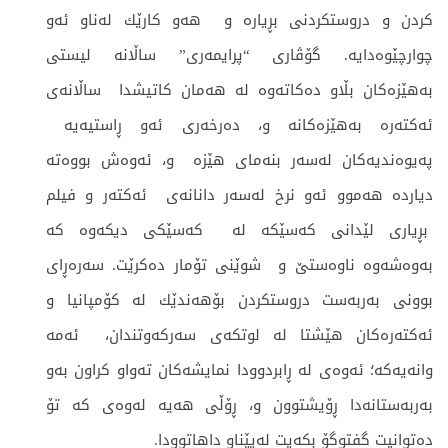
كردن و دروستكردنی بڕیاره و ‌ هه‌و كارێك له‌ناو ئه‌و
چوارچێوه‌دایه. ‌گۆڤاری “پرایمه‌ری” ساڵانه‌ لیستی
به‌هێزه‌كان بڵاو ده‌كاته‌وه‌ له‌ هه‌مان كاتیشدا ساڵانه‌ی
ئه‌كته‌ره‌ به‌هێزه‌كانه و، ده‌رخه‌ری ئه‌و ڕاستیه‌یه‌ ‌
په‌یوه‌ندیه‌كان له‌سه‌ر بنه‌مای هێزه‌ و، ئه‌وه‌ش بووه‌ته‌
دیار‌ده‌ هه‌موو ئه‌و نرخ له‌سه‌ر دانانه‌ی ئه‌كته‌ر و فیلم
بڕیاری لێدانی كه‌سێكه‌ له‌ كه‌سێكی دیكه‌وه كه‌
به‌وه‌شه‌وه‌ ناوه‌ستێ و ‌ شوێنی تۆمار ده‌كرێت. سه‌ره‌ڕای
بوونی به‌ربه‌ست دروستكردن بۆهه‌ندێك له‌ كۆمپانیا و
ئه‌كته‌ره‌كان هێشتا له‌ لوتكه‌ی سه‌ركه‌وتندان، ئه‌مه‌
وانه‌یه‌كه؛‌ ئه‌وه‌ی له‌ ڕابردوودا نمایشه‌كان ته‌واو كراون به‌و
به‌ربه‌ستانه‌دا ڕۆیشتوون و، ڕۆڵی هه‌یه‌ له‌وه‌ی كه‌ تۆ
ده‌توانیت گفتوگۆ بكه‌یت له‌پێناو داهاتوودا.