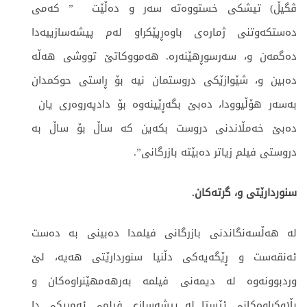
ڤگیڵ) تیشكی خستووه‌ته‌ سه‌ر و ده‌ڵێت ” كه‌می
ده‌ستكه‌وتنی ژماره‌ی باوه‌ڕپێكراو له‌م پیشه‌سازییه‌دا
ده‌گمه‌ن و، سه‌رسوڕهێنه‌ره.‌ هه‌مووكاتێ تووشی هه‌ڵه‌
ده‌بین و، شێوازێكی دروستمان نیه‌ بۆ ڕاستی حوكمدان
به‌سه‌ر هۆڵیوودا، ده‌بێ بگه‌ڕێینه‌وه‌ بۆ دادپه‌روه‌ری یان
‌ده‌بێ خه‌مڵاندنی دروست بكه‌ین كه‌ ساڵ بۆ ساڵ به‌
دروستی فیلم زیاتر ده‌بێته‌ بازرگانی”.
سنوردارێتی و، گرته‌كان.
له‌ هه‌ڵسه‌نگاندنی بازرگانی فیلمدا ده‌بینی به‌ ده‌ست
ئه‌نقه‌ست و ڕێگه‌یه‌كی دڵنیا سنوردارێتی هه‌یه،‌‌ لێ
وردبوونه‌وه‌ له‌ دیمه‌نی فیلمه‌ به‌رهه‌مهێنراوه‌كان و
بڵاوكراوه‌كانی ئێستا له‌ پیشه‌سازی فیلمی ئه‌مریكی دا