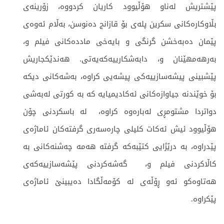
پێشتریش له‌ناو هۆڵیوود كاریان كردووه‌، زۆرینه‌ی
بڵاوكاره‌كانی سكرین پله‌ی بۆ قازانج ده‌نوسن، به‌ڵام ئه‌وه‌ی
پێمان ده‌به‌خشن گرنگی و بایه‌خی مادده‌كانی فیلم و،
به‌رهه‌مهێنان و، دابه‌شكارییه‌كه‌یه‌تی. هه‌ندێكجاریش
پێشبینی پیشه‌سازییه‌كی پیشه‌یی كراوه‌، به‌شه‌كانی دیكه‌
بۆ خوێندنه‌ جیاوازه‌كانی ئه‌كادیمیایه‌ كه‌ به‌ كورتی له‌به‌شی
دواتردا مشتومڕی له‌باره‌وه‌ كراوه‌، له‌ باسكردنی چۆن
هۆڵیوود ئیش ئه‌كات كلیلی چاره‌سه‌ری گرفته‌كان ئاماژه‌ی
پێدراوه،‌ به‌ درێژایی كتێبه‌كه‌ گرفته‌ هه‌مه‌ چه‌شنه‌كانی به‌
كاڵاكردنی فیلم و، گه‌شه‌كردنی پێشه‌سازییه‌كه‌ی
هه‌تاوه‌كو ئه‌و ڕۆڵه‌ی له‌ كۆمه‌ڵگادا ده‌یبینێ ئاماژه‌ی
پێكراوه‌.