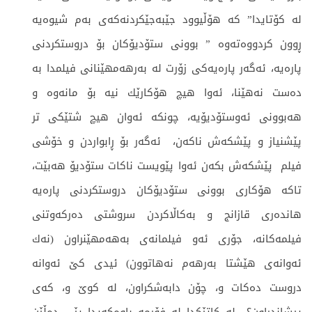
له‌ كۆتایدا” كه‌ هۆڵیوود جێبه‌جێكردنه‌كه‌ی به‌م شیوه‌یه‌
ڕوون كردووه‌ته‌وه‌ ” بوونی ستۆدیۆكان بۆ دروستكردنی
پاره‌یه‌، ئه‌گه‌ر پاره‌یه‌كی زۆرت له‌ به‌رهه‌مهێنانی فیلمدا به‌
ده‌ست نه‌هێنا، ئه‌وا هیچ هۆكارێك نیه‌ بۆ مانه‌وه‌ و
هه‌بوونی ئه‌وستۆدیۆیه‌، چونكه‌ ئه‌وان هیچ شتێكی تر
پێشنیاز و پێشكه‌ش ناكه‌ن، ئه‌گه‌ر بۆ ڕابواردن و خۆشی
فیلم پێشكه‌ش بكه‌ن ئه‌وا پێویست ناكات ستۆدیۆ هه‌بێت،
تاكه‌ هۆكاری بوونی ستۆدیۆكان دروستكردنی پاره‌یه‌
هانده‌ری قازانج و به‌كاڵاكردن سروشتی ده‌ركه‌وتنی
فیلمه‌كانه‌، جۆری ئه‌و فیلمانه‌ی به‌هه‌مهێنراون (نه‌ك
ئه‌وانه‌ی هێشتا به‌رهه‌م نه‌هاتوون) ئیدی كێ ئه‌وانه‌
دروست ده‌كات و، چۆن دابه‌شكراون، له‌ كوێ و، كه‌ی