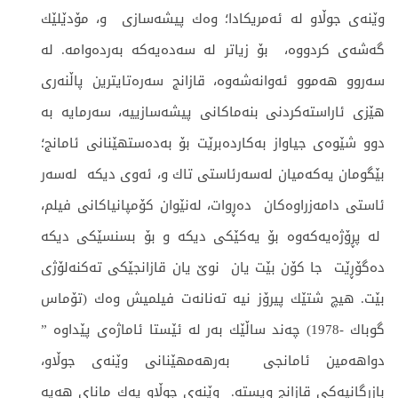
وێنه‌ی جوڵاو له‌ ئه‌مریكادا؛ وه‌ك پیشه‌سازی و، مۆدێلێك
گه‌شه‌ی كردووه‌، بۆ زیاتر له‌ سه‌ده‌یه‌كه به‌رده‌وامه.‌ ‌له‌
سه‌روو هه‌موو ئه‌وانه‌شه‌وه،‌ قازانج سه‌ره‌تایترین پاڵنه‌ری
هێزی ئاراسته‌كردنی بنه‌ماكانی پیشه‌سازییه، ‌سه‌رمایه‌ به‌
دوو شێوه‌ی جیاواز به‌كارده‌برێت بۆ به‌ده‌ستهێنانی ئامانج؛
بێگومان یه‌كه‌میان له‌سه‌رئاستی تاك و، ئه‌وی دیكه‌ له‌سه‌ر
ئاستی دامه‌زراوه‌كان ده‌ڕوات، له‌نێوان كۆمپانیاكانی فیلم،
له‌ پڕۆژه‌یه‌كه‌وه‌ بۆ یه‌كێكی دیكه‌ و بۆ بسنسێكی دیكه‌
ده‌گۆڕێت جا كۆن بێت یان نوێ یان قازانجێكی ته‌كنه‌لۆژی
بێت. هیچ شتێك پیرۆز نیه‌ ته‌نانه‌ت‌ فیلمیش وه‌ك (تۆماس
گوباك -1978) چه‌ند ساڵێك به‌ر له‌ ئێستا ئاماژه‌ی پێداوه‌ ”
دواهه‌مین ئامانجی به‌رهه‌مهێنانی وێنه‌ی جوڵاو،
بازرگانیه‌كی قازانج ویسته. ‌ وێنه‌ی جوڵاو یه‌ك مانای هه‌یه‌