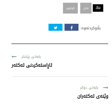
تاگ
فایل
کولتوور
بڵاوکردنەوە:
بابەتی پێشتر
ئاڕاستەکردنی ئەکتەر
بابەتی دواتر
وێنەی ئەکتەران