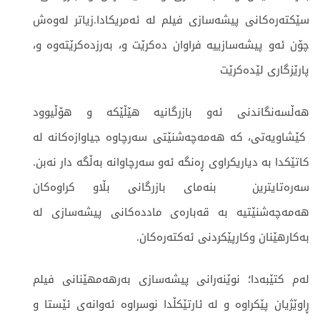
سێكته‌ره‌كانی پیشه‌سازی فیلم له‌ ئه‌مریكادا.زیاتر له‌وه‌ش
چۆن ئه‌و پیشه‌سازییه‌ فراوان ده‌كرێت و، به‌رزده‌كرێته‌وه‌ و،
پارێزگاری لێده‌كرێت
هه‌ڵسه‌نگاندنی ئه‌و بازرگانیه‌ ھێڵێكه‌ و هۆڵیوود
كێشاویه‌تی، كه‌ هه‌مه‌چه‌شنێتی سه‌رچاوه‌ جیاوازه‌كانه‌ له‌
كاتێكدا به‌ دیاریكراوی ڕه‌نگه‌ ئه‌و سه‌رچاوانه‌ به‌ڵگه‌ دار نه‌بن.
سه‌ره‌تایترین بنه‌مای بازرگانی بڵاو كراوه‌كان
هه‌مه‌چه‌شنێتیه‌ به‌ قه‌باره‌ی مادده‌كانی پیشه‌سازی له‌
به‌كارهێنان وكارپێكردنی ئه‌كته‌ره‌كان.
له‌م كتێبه‌دا؛ نوێنه‌رانی پیشه‌سازی به‌رهه‌مهێنانی فیلم
ڕاوێژیان پێكراوه‌ و له‌ ئارتێكڵدا نوسراوه‌ ئه‌وانه‌ی ئێستا و