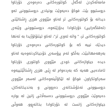
مامەڵەكردن لەگەڵ کولتورەكانی دەرەوەی خۆرئاوا
دروستبوو بێت. فوکۆ دەیەوێت بونیادی دروستبوونی ئەو
دیدانە بۆ کولتورەکانی تر لەناو مێژووی هزری ڕاشنالێتی
(ئەقلگەرایی) خۆرئاوادا بدۆزێتەوە. دروستبوونی وێنەی
کولتورەکانی تر، ” واتە ئەوی تر”، لەناو ئیتنۆلۆژیدا بە تەنها
دیدێك نییە كە بۆ کولتورەكانی دەرەوەی خۆرئاوا
بەرهەمهاتبێت، بەڵكو ئەم پرۆسەی خۆجیاکردنەوەیە لەناو
دیدە جیاوازەکانی خودی مێژووی کولتوری خۆرئاوا
ئامادەیی هەیە کە بەردەوام لە ڕێی هزری ڕاشناڵێتییەوە
سەركوتكراون. فوکۆ لە لێكۆڵینەوەكانی لەسەر مێژووی
دروسبوونی نەخۆشخانەی دەروونی و بەندیخانەكان،
دەیەوێت مێژووی دروستبوونی دەسەڵاتی زانین لە بوارە
جیاوازەكانی زانست لە خۆرئاوادا بخاتەڕوو. هەوڵی