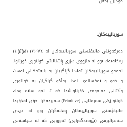
مۆدێرن بکەن.
سوریالییەکان
:
دەرکەوتنی مانیفێستی سوریالییەکان لە ١٩٢٤(٣) (فۆتۆ.٤)
رەخنەیەك بوو لە مێژووی هزری ڕاشنالیتی کولتوری خورئاوا.
ئەمەو سوریالییەکان تەنها گرنگییان بە بابەتەکانی نەست
و خەو و ئەفسانەی نەدا، بەڵكو گرنگیان بە کولتوری
وڵاتانی دەرەوەی خۆرئاواشدا كە تا ئەو ساتە وەك
کولتورێكی سەرەتایی (Primitive) سەیردەكرا. خۆی لەخۆیدا
مانیفێستی سوریالییەکان ڕەخنەگرتن بوو لە دیدی
سەنتراڵیزمی (نێوەندگەرایی) ئەوروپی كە لە سیاسەتی