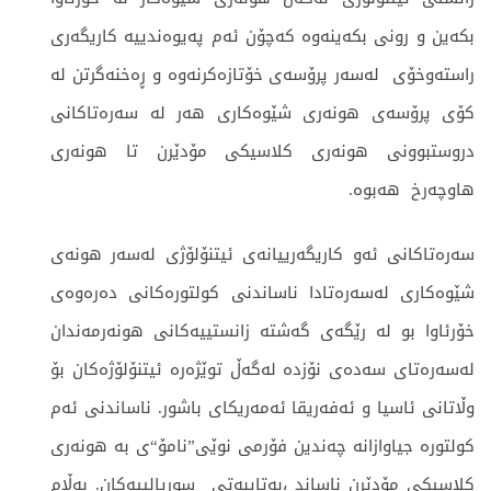
بکەین و رونی بکەینەوە کەچۆن ئەم پەیوەندییە کاریگەری
راستەوخۆی لەسەر پرۆسەی خۆتازەکرنەوە و ڕەخنەگرتن لە
کۆی پرۆسەی هونەری شێوەکاری هەر لە سەرەتاکانی
دروستبوونی هونەری کلاسیکی مۆدێرن تا هونەری
هاوچەرخ هەبوە.
سەرەتاكانی ئەو کاریگەرییانەی ئیتنۆلۆژی لەسەر هونەی
شێوەکاری لەسەرەتادا ناساندنی کولتورەکانی دەرەوەی
خۆرئاوا بو لە رێگەی گەشتە زانستییەکانی هونەرمەندان
لەسەرەتای سەدەی نۆزدە لەگەڵ توێژەرە ئیتنۆلۆژەکان بۆ
وڵاتانی ئاسیا و ئەفەریقا ئەمەریکای باشور. ناساندنی ئەم
کولتورە جیاوازانە چەندین فۆرمی نوێی”نامۆ“ی بە هونەری
کلاسیکی مۆدێرن ناساند ،بەتایبەتی سوریالییەکان. بەڵام