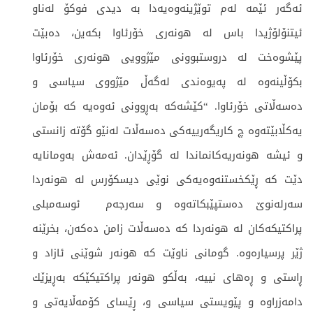
ئەگەر ئێمە لەم توێژینەوەیەدا بە دیدی فوکۆ لەناو
ئیتنۆلۆژیدا باس لە هونەری خۆرئاوا بكەین، دەبێت
پێشوەخت لە دروستبوونی مێژوویی هونەری خۆرئاوا
بكۆڵینەوە لە پەیوەندی لەگەڵ مێژووی سیاسی و
دەسەڵاتی خۆرئاوا. “كێشەكە بەڕوونی ئەوەیە کە بۆمان
یەکڵابێتەوە چ كاریگەرییەكی دەسەڵات لەنێو گۆتە زانستی
و ئیشە هونەریەكانماندا لە گۆڕێدان. ئەمەش بەومانایە
دێت کە ڕێكخستنەوەیەكی نوێی دیسكۆرس لە هونەردا
سەرلەنوێ دەستپێبکاتەوە و سەرجەم ئوسەمبلی
پراكتیكەكان لە هونەردا كە دەسەڵات زامن دەكەن، بخرێنە
ژێر پرسیارەوە. گومانی ناوێت كە هونەر شوێنی ئازاد و
ڕاستی و ڕەهای نییە، بەڵكو هونەر پراكتیكێكە بەڕیزێك
دامەزراوە و پێویستی سیاسی و، ڕێسای كۆمەڵایەتی و