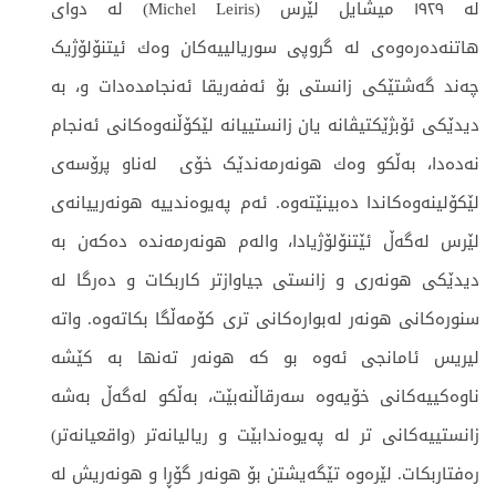
لە ١٩٢٩ میشایل لێرس (Michel Leiris) لە دوای
هاتنەدەرەوەی لە گروپی سوریالییەكان وەك ئیتنۆلۆژیک
چەند گەشتێکی زانستی بۆ ئەفەریقا ئەنجامدەدات و، بە
دیدێکی ئۆبژێکتیڤانە یان زانستییانە لێکۆڵنەوەکانی ئەنجام
نەدەدا، بەڵکو وەك هونەرمەندێک خۆی لەناو پرۆسەی
لێکۆلینەوەکاندا دەبینێتەوە. ئەم پەیوەندییە هونەرییانەی
لێرس لەگەڵ ئێتنۆلۆژیادا، والەم هونەرمەندە دەکەن بە
دیدێکی هونەری و زانستی جیاوازتر کاربکات و دەرگا لە
سنورەکانی هونەر لەبوارەکانی تری كۆمەڵگا بکاتەوە. واتە
لیریس ئامانجی ئەوە بو کە هونەر تەنها بە كێشە
ناوەكییەكانی خۆیەوە سەرقاڵنەبێت، بەڵكو لەگەڵ بەشە
زانستییەكانی تر لە پەیوەندابێت و ریالیانەتر (واقعیانەتر)
رەفتاربکات. لێرەوە تێگەیشتن بۆ هونەر گۆڕا و هونەریش لە