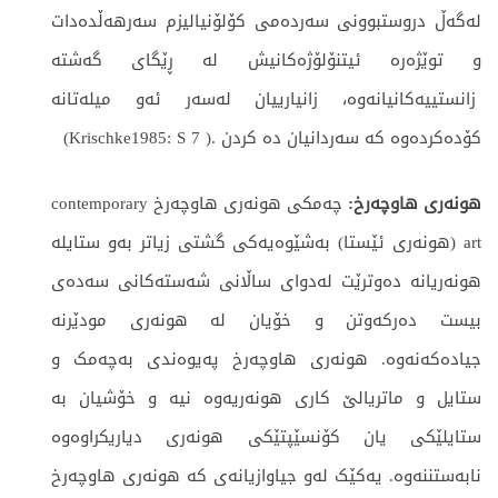
لەگەڵ دروستبوونی سەردەمی کۆلۆنیالیزم سەرهەڵدەدات
و توێژەرە ئیتنۆلۆژەكانیش لە ڕێگای گەشتە
زانستییەكانيانەوە، زانیارییان لەسەر ئەو میلەتانە
کۆدەکردەوە كە سەردانيان دە كردن .( Krischke1985: S 7)
هونەری هاوچەرخ:
چەمکی هونەری هاوچەرخ contemporary
art (هونەری ئێستا) بەشێوەیەکی گشتی زیاتر بەو ستایلە
هونەریانە دەوترێت لەدوای ساڵانی شەستەکانی سەدەی
بیست دەرکەوتن و خۆیان لە هونەری مودێرنە
جیادەکەنەوە. هونەری هاوچەرخ پەیوەندی بەچەمک و
ستایل و ماتریالێ کاری هونەریەوە نیە و خۆشیان بە
ستایلێکی یان کۆنسێپتێکی هونەری دياريكراوەوە
نابەستننەوە. یەکێک لەو جیاوازیانەی کە هونەری هاوچەرخ