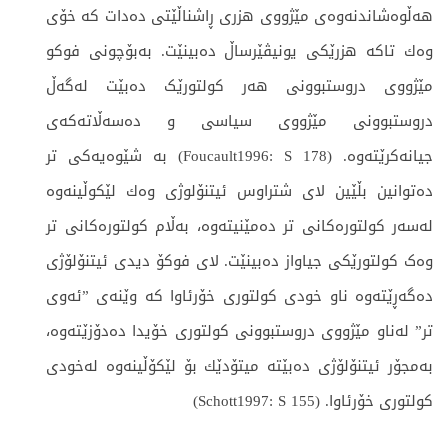
هەڵوەشاندنەوەی مێژووی هزری ڕاشناڵێتی دەدات كە خۆی
وەك تاكە هزرێكی یونیڤێرساڵ دەبینێت. بەبۆچونی فوکو
مێژووی دروستبوونی هەر کولتورێک دەبێت لەگەڵ
دروستبوونی مێژووی سیاسی و دەسەڵاتەکەی
جیانەكرێتەوە. (Foucault1996: S 178) بە شێوەیەكی تر
دەتوانین بڵێین لای شتراوس ئیتنۆلوژی وەك لێكوڵینەوە
لەسەر کولتورەکانی تر دەمێنیتەوە، بەڵام کولتورەکانی تر
وەک کولتورێکی جیاواز دەبینێت. لای فوکۆ دیدی ئیتنۆلۆژی
دەگەڕێتەوە ناو خودی کولتوری خۆرئاوا کە وێنەی ”ئەوی
تر” لەناو مێژووی دروستبوونی کولتوری خۆیدا دەدۆزێتەوە،
بەمجۆر ئیتنۆلۆژی دەبێتە میتۆدێك بۆ لێكۆڵینەوە لەخودی
کولتوری خۆرئاوا. (Schott1997: S 155)