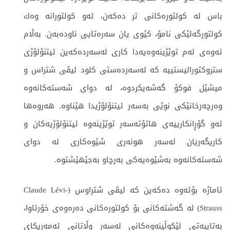
باس لە کولتورەکانی تر دەكەن، ئەو کولتورانە وەك
کولتورگەلێکی نامۆ، كێوی یان سەرەتایی ناودەبەن. بەڵام
ئەوەی لەم توێژینەوەیەدا كاری لەسەردەکەین ئیتنۆلۆژی
ستروكتورالیستییە کە لەسەردەستی كلود لیڤی شتراس و
میشێل فوكۆ گەشەیکردوە، لە دوای شەستەکانەوە
وەرچەرخانێکی نوێی بەسەر ئیتنۆلۆژیدا هێناوە. هەروەها
ئەو گۆڕانکارییەی هاتۆتەسەر توێژینەوە ئیتنۆلۆژیەکان و
کاریگەریان لەسەر هونەری شێوەکاری لە دوای
شەستەکانەوە بەشێوەیەکی بەرچاو بەجێهێشتوە.
ئاماژە بۆئەوە دەكەين كە لیڤی شتراوس (Claude Lévi-
Strauss) لە گەشتەکانی بۆ کولتورەکانی دەرەوەی خۆرئاوا،
بەتایبەتی لێكوڵینەوەكانی لەسەر وڵاتانی ئەمەریكای