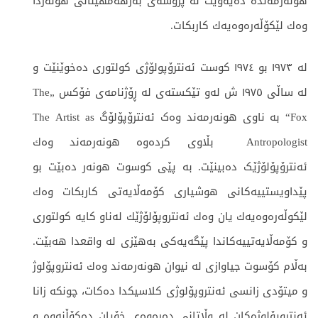
هونەرمەندە دەیەوێت لە پرۆسەی بەرهەمهێنانی هونەردا
وەك لێكۆڵەرەوەیەك كاربكات.
لە ١٩٧٣ بو ١٩٧٤ كوست ئەنترۆپولۆژی كولتوری دەخوێنێت و
لە ساڵی ١٩٧٥ ش لەو تێکستەی لە ڕۆژنامەی فۆکس „The
Fox“ بە ناوی هونەرمەند وەک ئەنترۆپۆلۆگ The Artist as
Antropologist بڵاوی کردەوە هونەرمەند وەك
ئەنترۆپۆلۆژێک دەبینێت. بە پێی كوسوت هونەر دەبێت بو
پێداویستییەكانی هوشیاری كۆمەڵایەتی كاربكات وەك
لێكوڵەرەوەیەك یان وەك ئەنتروپۆلۆژێك لەناو کایە کولتوری
و کۆمەڵایەتییەکاندا پێگەیەکی بەهێزی لە واقعدا هەبێت.
بەڵام کۆسوت جیاوازی لە نیوان هونەرمەند وەك ئەنتروپۆلوژ
و میتۆدی زانسی ئەنتروپۆلوژی كلاسیكدا دەكات، چونکە زانا
ئەنتروپۆلوژەكان لە وڵاتانی دەرەوەی خۆیان دەكۆڵنەوە و