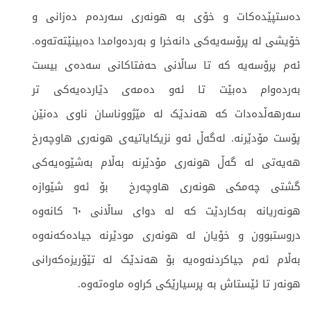
دەستپێدەکات و خۆی بە هونەری سەردەم دەزانی و
خۆیشی لە پرۆسەیەکی دانەخرا و بەردەوامدا دەبینێتەتەوە.
ئەم پرۆسەیە کە تا ساڵانی حەفتاکانی سەدەی بیست
بەردەوام دەبێت تا ئەو دەمەی دێاردەیەکی تر
سەرهەڵدەدات کە هەندێک لە مێژووناسان ناوی دەنێن
پۆست مۆدێرنە. لەگەڵ ئەو نزیکایاتیەی هونەری هاوچەرخ
هەیەتی لە گەڵ هونەری مۆدێرنە بەڵام بەشێوەیەکی
گشتی چەمکی هونەری هاوچەرخ بۆ ئەو شێوازە
هونەریانە بەکاردێت کە لە دوای ساڵانی ٦٠ کانەوە
دروستبوون و خۆیان لە هونەری مودێرنە جیادەکەنەوە
بەڵام ئەم جیاکردنەوەیە بۆ هەندێک لە تێۆریزەکەرانی
هونەر تا ئێستاش بە پرسیارێکی کراوە ماوەتەوە.