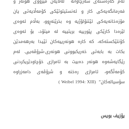
ئەم كەرەستەی سەرچاوانە لەلایەن مێژووی هونەر و
فەرمانگەیەکی كار و ئەنستیتوتێکی کۆمەڵایەتی یان
مۆزەخانەیەكی ئێتنۆلۆژیە وە بخرێنەڕوو، بەڵام ئەوەی
لێرەدا كارێكی پێورییە بریتییە لە میتۆد، بۆ ئەوەی
كۆنتێكستەكە، كە کارە هونەرییەكان تێیدا بەرهەمدێن
بكات بە بابەتی خەریكبوونی هونەری-شرۆڤەیی. لەم
رێگایەشەوە هونەر دەبیت بە ئامرازی خۆچاودێریكردنی
كۆمەڵگەو، ئامرازی رەخنە و شرۆڤەی دامەزراوە
سۆسیالەكان” (Weibel 1994: XIII )
یۆزیف بویس