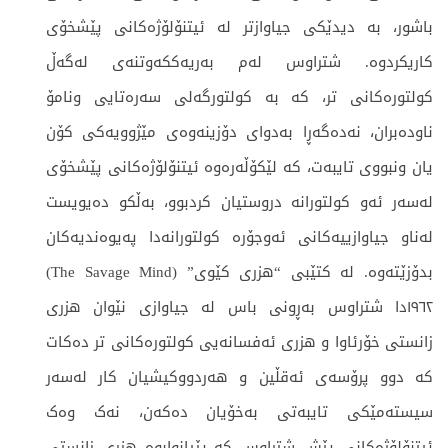
باشور، بە دیدێكی جیاوازتر لە ئیتنۆلۆژەكانی پێشخۆی
كاریکردوە. شتراوس لەم بەریەکكەوتنەی لەگەڵ
کولتورەكانی تر، کە بە کولتورگەلی سەرەتایی ونامۆ
ناودەبران، نەدەگەڕا بەدوای دۆزینەوەی مێژوویەكی كۆن
یان ونبووی تایبەت، كە لێکۆڵەرەوە ئیتنۆلۆژەکانی پێشخۆی
لەسەر ئەو کولتورانە دروستیان كردبوو، بەڵكو دەیویست
لەناو جیاوازییەكانی ئەوجۆرە کولتورانەدا پەیوەندیەکان
بدۆزێتەوە. لە كتێبی “هزری کێوی” (The Savage Mind)
١٩٦٢دا شتراوس بەڕونی باس لە جیاوازی نێوان هزری
زانستی خۆرئاوا و هزری ئەفسانەیی کولتورەکانی تر دەكات
كە دوو پرۆسەی ئەقڵین و هەردووكیشیان کار لەسەر
سیستەمێكی تایبەتی بەخۆیان دەکەن، نەک وەک
ئیتنۆلۆژەکانی پێش شتراوس کە پێیانوابوە هزری زانستی