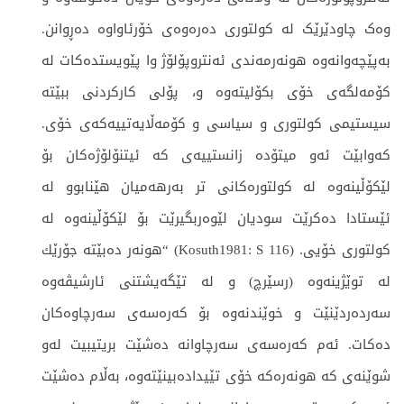
وەک چاودێرێک لە کولتوری دەرەوەی خۆرئاواوە دەڕوانن.
بەپێچەوانەوە هونەرمەندی ئەنتروپۆلۆژ وا پێویستدەکات لە
كۆمەلگەی خۆی بکۆلیتەوە و، پۆلی کارکردنی ببێتە
سیستیمی کولتوری و سیاسی و كۆمەڵایەتییەکەی خۆی.
کەوابێت ئەو میتۆدە زانستییەی کە ئیتنۆلۆژەکان بۆ
لێکۆڵینەوە لە کولتورەکانی تر بەرهەمیان هێنابوو لە
ئێستادا دەکرێت سودیان لێوەربگیرێت بۆ لێکۆڵینەوە لە
کولتوری خۆیی. (Kosuth1981: S 116) “هونەر دەبێتە جۆرێك
لە توێژینەوە (رسێرچ) و لە تێگەیشتنی ئارشیڤەوە
سەردەردێنێت و خوێندنەوە بۆ كەرەسەی سەرچاوەكان
دەكات. ئەم كەرەسەی سەرچاوانە دەشێت بریتیبیت لەو
شوێنەی كە هونەرەکە خۆی تێیدادەبینێتەوە، بەڵام دەشێت