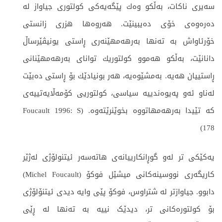
سەیری ناکات، بەڵكو وەك پێگەیەكی کولتوری جیاواز لە
دەرەوەی خۆی دەیبینێت. هەروەها هزری زانستی
خۆرئاواش بە تەنها بەرهەمهێنەری ڕاستی یونیڤێرساڵ
دانانێت، بەڵکو هەموو کولتوریك توانای بەرهەمهێنانی
ڕاستییان هەیە. بەمشێوەیە، هەر بونیادێك بۆ ڕاستی دەبێت
لەناو ئەو پەیوەندییە سیاسی، کولتوریی کۆمەڵایەتییەی
كە تێیدا بەرهەمهاتووە بخوێنرێتەوە. (Foucault 1996: S
178)
یەكێكی تر لەو گوڕانكارییانەی هاتەسەر ئیتنولۆژی لەژێر
کاریگەری نووسینەکانی میشێل فوكۆ (Michel Foucault)
دابوو. جیاوازتر لە شتراوس، فوکۆ پێی وایە دیدی ئیتنۆلۆژی
بۆ کولتورەکانی تر، دیدێک نییە بە تەنها لە ڕێی