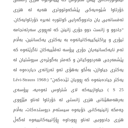
خۆرئاوا شێوەیەكی پێشكەوتووتری هەیە لە هزری
ئەفسانەیی یان جادووگەرایی کولتورە ‌غەیرە خۆرئاوایەکان.
“جادوو و زانست دوو جۆری زانینن کە لەڕووی سەرئەنجامە
تیۆری و پراكتیكییەكانیانەوە بە یەكتری یەكساننین، بەڵام
ئەم نایەكسانیەیان جۆری پرۆسە ئەقڵییەکان ناگرێتەوە كە
پێشمەرجی هەردووكیانن و كەمتر بەگوێرەی سروشتیان لە
یەكتری جیاوازن، بەڵكو بەهۆی ئەو تەرزانەی دیاردەوە لە
یەكتر جیادەبنەوە كە ڕوویان تێدەكەن” (Lévi-Strauss 1968:
S 25 ) جیاوازییەكە لای شتراوس ئەوەیە، پرۆسەی
بەرهەمهێنانی هزری زانستی لە خۆرئاوا لەناو مێژووی
چەمکە زانینیەکانی خۆیەوە سیستەم دروستدەکات، بەڵام
هزری جادوویی لەناو ڕووداوە ڕۆژانییەكانییەوە لەگەڵ