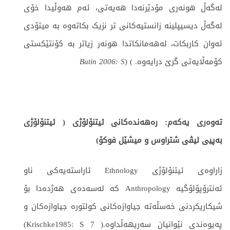
لەگەڵ هونەری مۆدێرنەدا هەیەتی، ئەم هەوڵیدا خۆی
لەگەڵ دیسیپلینە زانستیەکانی تر نزیک بکاتەوە بە میتۆدی
ئەوان کاربکات، لەهەمانکاتدا هونەر زیاتر بە کۆنتێکستی
کۆمەڵایەتی گرێ درایەوە. ) (
Butin 2006: S
تەوەری یەکەم: رەهەندەکانی ئیتنۆلۆژی ( ئیتنۆلۆژی
بەپیی لیڤی شتراوس و میشێل فوکۆ)
زاراوەی ئیتنۆلۆژی Ethnology ئاراستەیەکی ناو
ئەنترۆپۆلۆگیە Anthropology كە لەسەدەی هەژدەدا بۆ
شیکاریکردنی خەسڵەتە جیاوازەکانی کولتورە جیاوازەکان و
پەیوەندی نێوانیان سەریهەڵداوە.( Krischke1985: S 7)