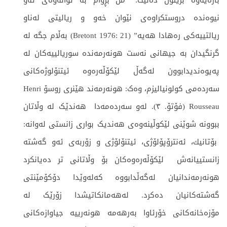
بارەیەوە بریتۆن دەڵیت: “من بڕوام بە توانەوەی ئەو
نیوەندە دروستکراوەی نێوان خەو و ریالیتی لەناو
ریالتییەکی رەهادا هەیە” (Bretont 1976: 21) بەڵام جگە لە
گرنگیدان بە جیهانی نەست هونەرمەندە سوریالییەکان لە
پەیوەندیدابوون لەگەڵ لێکۆڵەرەوە ئیتنۆلوژەکانی
سەردەمی كولونیالیزم، وەک: هونەرمەند هێنری روسۆ Henri
Rousseau (فۆتۆ. ٣). لەو سەردەمەدا هەندێک لە وڵاتان
ببوونە شوێنی لێكوڵینەوەی هەندیک بواری زانستی لەوانە:
بۆتانیك، ئەنترۆپۆلۆژی، ئیتنۆلۆژی و زۆربەی ئەو گەشتە
زانستییانەش لێکۆڵەرەوەکان بۆ وڵاتانی تر دەیانکرد
هونەرمەندانیان لەگەڵدابووە کەلەوێدا دۆکۆمێنتی
گەشتەکانیان دەکرد. لەهەمانكاتیشدا زۆرێک لە
مۆزەخانەكانی خۆرئاوا بەرهەمە هونەرییە جیاوازەکانی