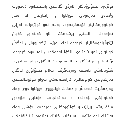
توێژەرە ئیتنۆلۆژەكان، لەڕێی گەشتی زانستییەوە دەچوونە
وڵاتانی دەرەوەی خۆرئاوا و زانیارییان لە سەر
كولتوورەكانيتر كۆدەكردەوە، بەڵام ئەو توێژەرانە لەڕێی
ئەزموونی زانستی پێشوەختی ناو کولتوری خۆیان
لێكۆڵینەوەكانیان کردووە نەك لەرێی تێكەڵبوونیان لەگەڵ
کولتوری ئەو شوێنەی لێکۆڵینەوەکەیان لەبارەوە کردووە.
بۆیە ئەم بەریەككەوتنە لە سەرەتادا لەگەڵ کولتورەکانی تر
شێوەیەكی پاسیڤ وەردەگرێت، بەڵام ئیتنۆلۆژی لەگەڵ
دەرکەوتنی کۆلۆنیالیزم ئاراستەیەکی تەواو کۆلۆنیالیستی
وەردەگرێت. ئەمەش وادەکات كولتووری خۆرئاوا خۆی وەك
کولتورێكی نێوەندی و دەرئەنجامی كۆتایی مێژووی
مرۆڤایەتی ببینێت و کولتورەکانی دەرەوەی خۆشی وەك
بەشێک لەو مێژوە سەیربکات. كاتێك توێژەرە ئیتنۆلۆژەکان