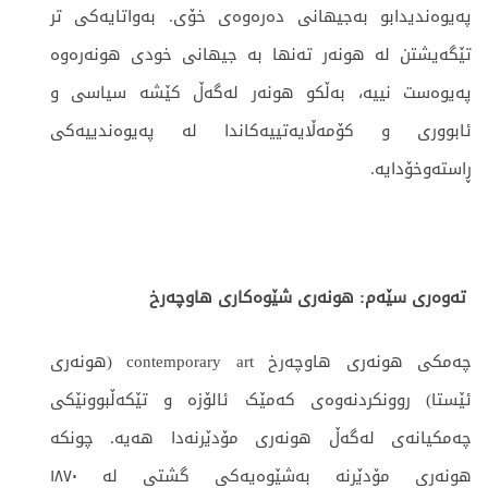
پەیوەندیدابو بەجیهانی دەرەوەی خۆی. بەواتایەکی تر
تێگەیشتن لە هونەر تەنها بە جیهانی خودی هونەرەوە
پەیوەست نییە، بەڵكو هونەر لەگەڵ كێشە سیاسی و
ئابووری و كۆمەڵایەتییەكاندا لە پەیوەندییەكی
ڕاستەوخۆدایە.
تەوەری سێەم: هونەری
شێوەکاری
هاوچەرخ
چەمکی هونەری هاوچەرخ contemporary art (هونەری
ئێستا) روونکردنەوەی کەمێک ئالۆزە و تێکەڵبوونێکی
چەمکیانەی لەگەڵ هونەری مۆدێرنەدا هەیە. چونکە
هونەری مۆدێرنە بەشێوەیەکی گشتی لە ۱۸۷٠