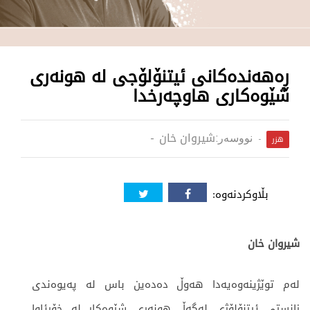
ڕەهەندەکانی ئیتنۆلۆجی لە هونەری
شێوەکاری هاوچەرخدا
شیروان خان
نووسەر:
هزر
بڵاوکردنەوە:
شیروان خان
لەم توێژینەوەیەدا هەوڵ دەدەین باس لە پەیوەندی
زانستی ئیتنۆلۆژی لەگەڵ هونەری شێوەکار لە خۆرئاوا