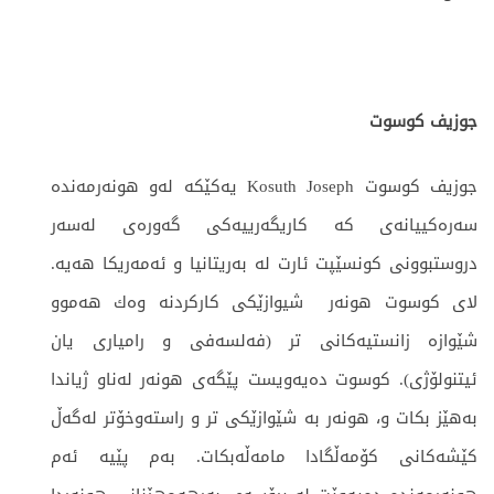
جوزیف کوسوت
جوزیف كوسوت Kosuth Joseph یەكێكە لەو هونەرمەندە
سەرەكییانەی کە كاریگەرییەكی گەورەی لەسەر
دروستبوونی كونسێپت ئارت لە بەریتانیا و ئەمەریكا هەیە.
لای كوسوت هونەر شیوازێکی كاركردنە وەك هەموو
شێوازە زانستیەکانی تر (فەلسەفی و رامیاری یان
ئیتنولۆژی). کوسوت دەیەویست پێگەی هونەر لەناو ژیاندا
بەهێز بكات و، هونەر بە شێوازێکی تر و راستەوخۆتر لەگەڵ
كێشەكانی کۆمەڵگادا مامەڵەبکات. بەم پێیە ئەم