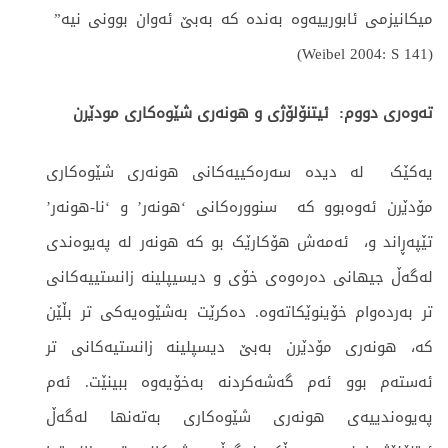
میكانیزمی ئابورییەوە بەندە کە بەبێ ئەوان بوونی نیە”
(Weibel 2004: S 141)
تەوەری دووم: ئیتنۆلۆژی
و
هونەری شێوەکاری مودێرن
یەکێک لە دیدە سەرەکییەکانی هونەری شێوەکاری
مۆدێرن ئەوەبوو کە سنوورەكانی ‘هونەر’ و ‘نا-هونەر’
تێپەڕاند و، ئەمەش هۆکارێک بو کە هونەر لە پەیوەندی
لەگەڵ جیهانی دەرەوەی خۆی و دیسیپلینە زانستییەکانی
تر بەردەوام خۆینوێكاتەوە. دەکرێت بەشێوەیەکی تر بڵێن
کە، هونەری مۆدێرن بەبێ دیسپلینە زانستیەکانی تر
ئەستەم بوو ئەم گەشەکردنە بەخۆیەوە ببینێت. ئەم
پەیوەندییەی هونەری شێوەکاری بەتەنها لەگەڵ