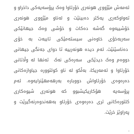
ئەمەش مێژووی هونەری خۆرئاوا وەک پرۆسەیەکی داخراو و
تەواوکەری یەکتر دەبینێت و لەناو مێژووی هونەری
خۆشیيەوە گەشە دەکات و خۆشی وەک جیهانێکی
سەربەخۆی خاوەنی سیستەمێکی تایبەت بە خۆی
دەناسێنێت. ئەم دیدە هونەرییە تا دوای جەنگی جیهانی
دووەم وەک دیدێکی سەرەکی نەک تەنها لە وڵاتانی
خۆرئاوا و ئەمەریکا، بەڵکو لە ناو کولتوورە جیاوازەکانی
دەرەوەی خۆرئاواش دووبارە بەرهەمهێنرایەوە. ئەم
پرۆسەیە هۆکاریکيشبوو کە هونەری شیوەکاری
کلتورەکانی تری دەرەوەی خۆرئاو بەهەندوەرنەگيرێت و
پەراوێز خرێت.
.