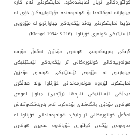
کولتورەكانی تریان نمایشدەکرد. نمایشکردنی ئەم كارە
جیاوازانە لەوکاتەدا بۆ هونەرمەندە خۆرئاواییەکان خۆی لە
خۆیدا نمایشکردنی چەند پێگەیەكی جیاوازتربو لە مێژوویی
ئێستێتیكی هونەری خۆرئاوا . (Klengel 1994: S 216)
گرنگی بەریەکەوتنی هونەری مۆدێرن لەگەڵ فۆرمە
هونەرییەکانی کولتورەکانی تر پێگەیەکی ئێستێتیكی
جیاوازتری لە مێژووی ئێستێتیکی هونەری مۆدێرن
نمایشکرد. لێرەوە هونەرمەندانی خۆرئاوا بونە هەڵگری
دیدێکی ئێستێتیکی نا-ڕەها (رێژەیی) جیاواز لەوەی
هونەری مۆدێرن بانگەشەی بۆدەکرد. ئەم بەریەککەوتنەش
لەگەڵ کولتورەکانی تر وایکرد هونەرمەندانی خۆرئاوا لە
دەرەوەی پێگەی کولتوری خۆیانەوە سەیری هونەری