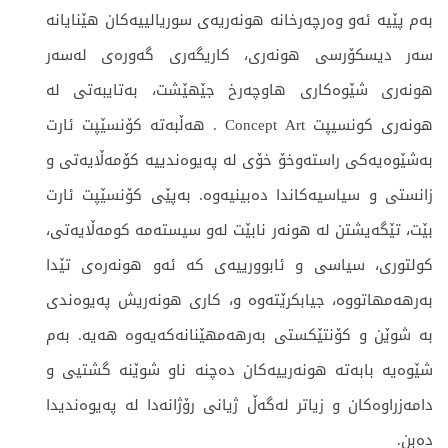
بەم پێیە ئەو وەرچەرخانە هونەریەی سوریالییەکان هێنایانە
سەر دیسکۆرسی هونەری، كاریگەری گەورەی لەسەر
هونەری شێوەکاری هاوچەرخ جێهێشت، بەتایبەتی لە
هونەری كونسیپت Concept Art . هەڵبەتە کۆنسێپت ئارت
بەشێوەیەكی راستەوخۆ خۆی لە پەیوەندییە كۆمەڵایەتی و
زانستی و سیاسیەکاندا دەبینیەوە. بەپێی کۆنسێپت ئارت
بێت، تێگەیشتن لە هونەر نابێت لەو سیستەمە کومەڵایەتی،
کولتوری، سیاسی و ئابوورییەی كە ئەو هونەرەی تێدا
بەرهەمهاتووە، جیابكرێتەوە و، کاری هونەریش پەیوەندی
بە شوێن و كۆنتێكستی بەرهەمهێنانەكەیەوە هەیە. بەم
شێوەیە بابەتە هونەرییەکان دەچنە ناو شوێنە گشتیی و
دامەزراوەكان و زیاتر لەگەڵ ژیانی رۆژانەدا لە پەیوەندیدا
دەبن.