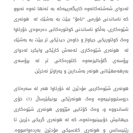
لەدوای شەشتەکانەوە کاریگەرییەکە بە تەنها ئەوە نەبوو
کە ناساندنی فۆرمی “نامۆ” ببێت بە بەشێك لە هونەری
شێوەکاری، بەڵکو ناساندنی کولتورەکانی دەرەوەی خۆرئاوا
وەک کولتوریکی جیاواز و خاوەن دیدێکی تر ببێت بە بەشێك
لە هونەری شێوەکاری. ئەمەش كارێكی وایكرد لەدوای
پرۆسەی گلۆبالیزمەوە کلتورەکانی تر لە پرۆسەی
بەرهەمهێنانی هونەر بەشداربن و پەراوێز نەخرێن.
هونەری شێوەکاریی مۆدێرن لە خۆرئاوا هەر لە سەرەتای
دروستبوونییەوە وەک هونەرێکی یونیڤێرساڵ (1) خۆی
ناساندووە و، وەک کۆتایی مێژووی هونەری شێوەکاری
جیهانيش خۆیبینیوەتەوە، کە لە هونەری گریکی دێرین تا
رێنیسانس و هونەری کلاسیکی مۆدێرن بەردەوامبووە.