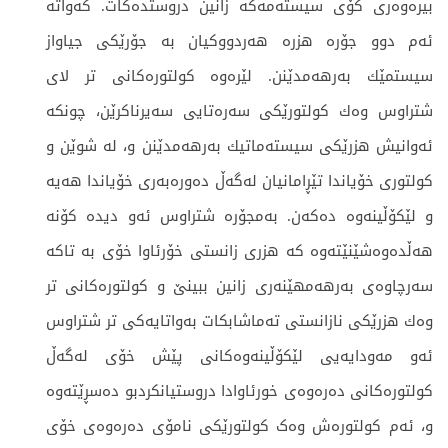
بیرەوەری کۆی سیستەمەکە زانین دروستدەكات. كەواتە
ئەم دوو جۆرە هزرە هەردووكیان بە جۆرێكی جیاواز
سیستمێك بەرهەمدێنن. لێرەوە کولتورەكانی تر لای
شتراوس وەك کولتورێکی سەرەتایی سەیرناكرێن، چونكە
ئەوانیش هزرێكی سیستەماتیك بەرهەمدێنن و، لە شوێن و
کولتوری خۆیاندا تێڕامانیان لەگەڵ دەورەبەری خۆیاندا هەیە
و لێكۆڵینەوە دەكەن. بەمجۆرە شتراوس ئەو دیدە کۆنە
هەڵدەوەشێنێتەوە كە هزری زانستی خۆرئاوا خۆی بە تاكە
سەرچاوەی بەرهەمهێنەری زانین ببینێ و کولتورەكانی تر
وەك هزرێکی نازانستی تەماشابکات بەواتایەکی تر شتراوس
ئەو مەودایەیی لێکۆڵینەوەکانی پێش خۆی لەگەڵ
کولتورەكانی دەرەوەی خورئاوادا دروستیانکردبو دەسڕێتەوە
و، ئەم کولتورەش وەک کولتورێکی نامۆی دەرەوەی خۆی