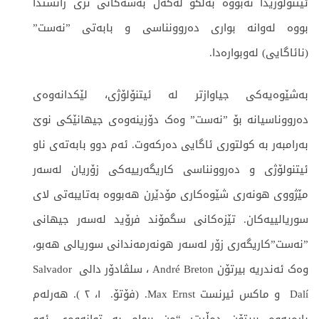
ئیتنۆلۆژیدا نەبووە بەڵکو لەگەڵ بەشەکانی تری زانستدا
بووە لەوانە بواری دەروونناسی و بابەتی ”نەست”
(نائاگایی) لەوبوارەدا.
بەشێوەیەکی جیاوازتر لە ئیتنۆلۆژی، لێکدانەوەی
دەرووناسیانە بۆ ”نەست” وەک دۆزینەوەی جیهانێکی نوێ
بەرامبەر بە کولتوری ئاگایی دەرکەوت. ئەم دوو بابەتەی ناو
ئیتنولۆژی و دەروونناسی کاریگەرییەکی زۆریان لەسەر
مێژووی هونەری شێوەکاری مۆدێرن هەبووە بەتایبەتی لای
سوریالییەکان. تێزەكانی سگمۆند فرۆید لەسەر جیهانی
”نەست”کاریگەری زۆر لەسەر هونەرمەندانی سوریالی هەبو،
وەک ئەندریە بیرتۆن André Breton ، سلڤادۆر دالی Salvador
Dalí و ماکس ئیرنست Max Ernst. (فۆتۆ. ١، ٢ ). هەرلەم