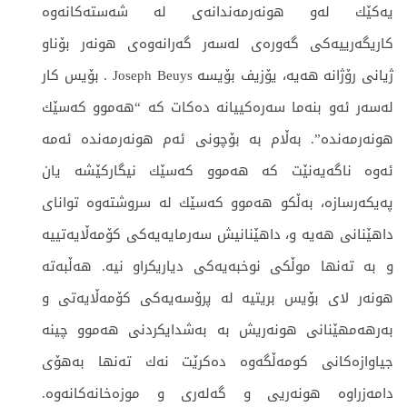
یەكێك لەو هونەرمەندانەی لە شەستەكانەوە
كاریگەرییەكی گەورەی لەسەر گەرانەوەی هونەر بۆناو
ژیانی رۆژانە هەیە، یۆزیف بۆیسە Joseph Beuys . بۆیس کار
لەسەر ئەو بنەما سەرەكییانە دەکات كە “هەموو كەسێك
هونەرمەندە”. بەڵام بە بۆچونی ئەم هونەرمەندە ئەمە
ئەوە ناگەیەنێت كە هەموو كەسێك نیگاركێشە یان
پەیكەرسازە، بەڵكو هەموو كەسێك لە سروشتەوە توانای
داهێنانی هەیە و، داهێنانیش سەرمایەیەكی كۆمەڵایەتییە
و بە تەنها موڵكی نوخبەیەكی دیاریکراو نیە. هەڵبەتە
هونەر لای بۆیس بریتیە لە پرۆسەیەكی كۆمەڵایەتی و
بەرهەمهێنانی هونەریش بە بەشدایكردنی هەموو چینە
جیاوازەكانی كومەڵگەوە دەکرێت نەك تەنها بەهۆی
دامەزراوە هونەریی و گەلەری و موزەخانەکانەوە.