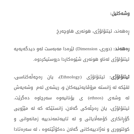
وشەکلیل
:
ڕەهەند، ئیتنۆلۆژی، هونەری هاوچەرخ
رەهەند:
(دوری، Dimension) لێرەدا مەبەست لەو دیدگەیەیە
ئیتنۆلۆژی لەناو هونەری شێوەکاردا دروستیکردوە.
ئیتنۆلۆژی:
ئیتنۆلۆژی (Ethnology)، یان رەچەڵەکناسی،
لقێكە لە زانستە مرۆڤايەتييەكان و، ريشەی ئەم وشەیەش
لە وشەی (ethnos) ی یۆنانیەوە سەرچاوە دەگرێت.
ئیتنۆلۆژی، یان رەچڵەکی گەلان، زانستێکە كە لە مێژویی
گۆڕانکاری کۆمەڵایاتی و لە تایبەتمەندییە زمانەوانی و
کولتووری و نەژادییەکانی گەلان دەکۆڵێتەوە ، لە سەرەتادا