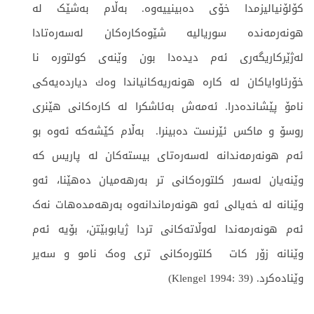
كۆلۆنیالیزمدا خۆی دەبینییەوە. بەڵام بەشێک لە
هونەرمەندە سوریالیە شێوەکارەکان لەسەرەتادا
لەژێرکاریگەری ئەم دیدەدا بون وێنەی کولتورە نا
خۆرئاوایاکان لە كارە هونەریەكانیاندا وەك دیاردەیەکی
نامۆ پێشاندەدرا. ئەمەش بەئاشکرا لە کارەکانی هێنری
روسۆ و ماکس ئێرنست دەبینرا. بەڵام کێشەکە ئەوە بو
ئەم هونەرمەندانە لەسەرەتای بیستەکان لە پاریس کە
وێنەیان لەسەر کلتورەکانی تر بەرهەمیان دەهێنا، ئەو
وێنانە لە خەیالی ئەو هونەرماندانەوە بەرهەمدەهات نەک
ئەم هونەرمەندا لەوڵاتەکانی تردا ژیابوبێتن، بۆیە ئەم
وێنانە زۆر کات کلتورەکانی تری وەک نامو و سەیر
وێنادەکرد. (Klengel 1994: 39)