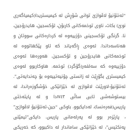
“ئەنتۆنیۆ لاڤوازێ توانی شۆڕش لە کیمیستریدا(کیمیاگەری
نوێ) بکات، ناوی توخمەکانی کاربۆن، ئۆکسجین، ھایدرۆجین،
نا. گرنگی ئۆکسجینی دۆزییەوە لە کردارەکانی سووتان و
ھەناسەداندا. ئەوەی ڕاگەیاند کە ئاو پێکھاتووە لە
توخمەکانی ھایدرۆجین و ئۆکسجین. ھەورەھا ئەوەی
دۆزییەوە کە سەلفەر(گۆگرد) توخمە. ھاوکاربوو لەوەی
کیمیستری بگۆڕێت لە زانستی چۆنیەتییەوە بۆ چەندایەتی”.
ئەنتۆنیۆ-لاورێنت لاڤوازێ لە خێزانێکی خۆشگوزەراندا، لە
بیستوشەشی ئابی ساڵی ١٧٤٣دا و لە پایتەختی
پاریس(فەرەنسا)، لەدایکبوو. باوکی “جین-ئەنتۆنیۆ لاڤوازێ”
، پارێزەر بوو لە پەرلەمانی پاریس. دایکی”ئیمێلی
پەنکتیس”، لە خێزانێکی ساماندار لە داکببوو، کە خەریکی