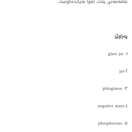
تەقەمەنی یەت، ئەوا نەیاندەکوشت.
پەراوێز:
١- glass jar
٢-jar
٣- phlogiston
٤-negative mass
٥- ‏phosphorous