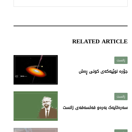
RELATED ARTICLE
زانست
جۆرە نوێیەکەی کونی ڕەش
زانست
سەرەتایەک بەرەو فەلسەفەی زانست