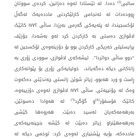
)
٤
(
سالبی
دەدا. لە ئێستادا ئەوە دەزانین، کردەی سووتان
ڕوودەدات لە ئەنجامی کارلێکردنی ماددەیەک لەگەڵ
ئۆکسجیندا، لە پلەیەکی گەرمی بەرزدا. ساڵی ١٧٧٢ کاتێک
لاڤوازێ دەستی بە کارکردن کرد لەو بەشەدا، جۆزێف
پرایستیلی خەریکی کارکردن بوو بۆ دۆزینەوەی ئۆکسجین لە
“دوو ساڵی دواتردا”. ئیشەكەى لاڤوازى، سوودى زۆرى بە
زاناكانى ديكە دەگەياند، خوليايەكى زۆرى بۆ پێوانەكارى
ڕاست و ورد ھەبوو، زياتر شوێن زانستى چەندێتى دەكەوت
وەک لە چۆنييەتى. ساڵی ١٧٧٢ لاڤوازێ ئەوەی دۆزییەوە،
)
٦
(
)
٥
(
کاتێک فۆسفۆر
و گۆگرد
لە ھەوادا دەسوتێن،
بەرھەمەکەیان ئەسید دەبێت. ھەروەھا کێشی
بەرھەمھێنراو زیاتر دەبێت لە کێشە بنچینەییەکەی
ماددەکە، بۆیە پێشنیاری ئەوەی کرد: توخمی دیکە لە