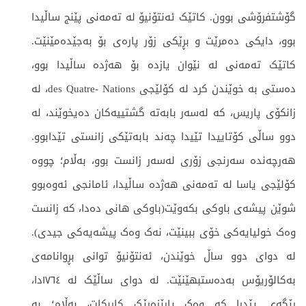
گۆشتفرۆشی بوون. کاتێک ئەنتۆنیۆ لە تەمەنی پێنج ساڵیدا
بوو، دایکی دەمرێت و بڕێکی زۆر پارەی بۆ بەجێدەمێنێت.
کاتێک تەمەنی لە نێوان یازدە بۆ ھەژدە ساڵیدا بوو،
دەستی بە خوێندن کرد لە کۆلێجی des Quatre- Nations، لە
زانکۆی پاریس، کە لەسەر بابەتە گشتییەکان دەیخوێند، لە
دوو ساڵی کۆتاییدا تێیدا چەند بابەتێکی زانستی تێدابوو.
ھەرچەندە سەرنجی زۆری لەسەر زانست بوو، بەڵام؛ چووە
کۆلێجی یاسا لە تەمەنی ھەژدە ساڵیدا، ئامانجی ئەوەبوو
شوێن پیشەی باوکی بکەوێت(باوکی ھانی دەدا، کە زانست
وەک خولیایەکی خۆی ببینێت، نەک وەک پیشەیەکی جیدی).
لە دوای دوو ساڵ خوێندن، ئەنتۆنیۆ توانی بڕوانامەی
بەکالۆریۆس بەدەستبھێنێت. لە دوای ساڵێک لە ١٧٦٤دا،
ڕێگەی پێدرا کە وەک پارێزەرێک کاربکات، بەڵام؛ بە