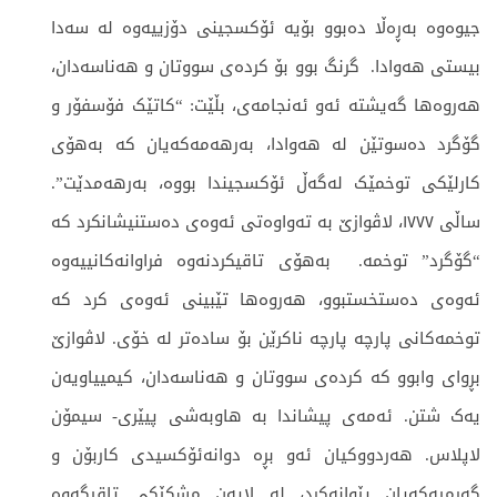
جیوەوە بەڕەڵا دەبوو بۆیە ئۆکسجینی دۆزییەوە لە سەدا
بیستی ھەوادا. گرنگ بوو بۆ کردەی سووتان و ھەناسەدان،
ھەروەھا گەیشتە ئەو ئەنجامەی، بڵێت: “کاتێک فۆسفۆر و
گۆگرد دەسوتێن لە ھەوادا، بەرھەمەکەیان کە بەھۆی
کارلێکی توخمێک لەگەڵ ئۆکسجیندا بووە، بەرھەمدێت”.
ساڵی ١٧٧٧، لاڤوازێ بە تەواوەتی ئەوەی دەستنیشانکرد کە
“گۆگرد” توخمە. بەھۆی تاقیکردنەوە فراوانەکانییەوە
ئەوەی دەستخستبوو، ھەروەھا تێبینی ئەوەی کرد کە
توخمەکانی پارچە پارچە ناکرێن بۆ سادەتر لە خۆی. لاڤوازێ
بڕوای وابوو کە کردەی سووتان و ھەناسەدان، کیمییاویەن
یەک شتن. ئەمەی پیشاندا بە ھاوبەشی پیێری- سیمۆن
لاپلاس. ھەردووکیان ئەو بڕە دوانەئۆکسیدی کاربۆن و
گەرمیەکەیان پێوانەکرد، لە لایەن مشکێکی تاقیگەوە