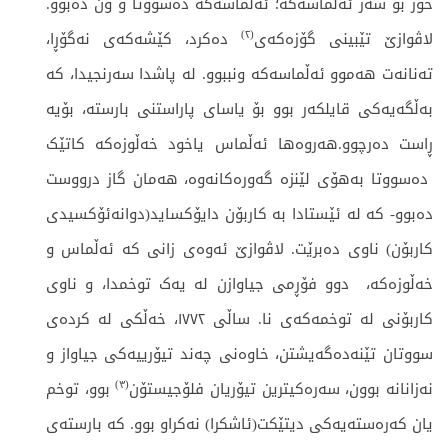
خۆر بۆ سەر ئەڵماسەكە؛ ئەڵماسەکە دەسووتا و ون دەبوو.
(٢)
لاڤوازێ تێبینی گۆزەکەی
دەکرد، کێشەکەی نەگۆڕا،
تەنانەت ھەموو ئەڵماسەکە ونببوو. لە پاشدا سەرنجیدا، کە
بەڵگەیەکی قایلکەر بوو بۆ یاسای پاراستنی بارستە، بۆیە
ڕاست دەرچوو.ھەروەھا ئەڵماس یاخود خەڵوزەکە کاتێک
دەسووتا بەھۆی لێنزە گەورەکانەوە، ھەمان گاز درووست
دەبوو- کە لە ئێستادا بە کاربۆن دایۆکساید(دوانەئۆکسیدی
کاربۆن) ناوی دەبرێت. لاڤوازێ ئەوەی زانی کە ئەڵماس و
خەڵوزەکە، دوو فۆڕمی جیاوازن لە یەک توخمدا، و ناوی
کاربۆنی لە توخمەکەی نا. ساڵی ١٧٧٢، خەڵکی لە کردەی
سووتان تێنەدەگەیشتن، خاوەنی چەند تیۆرییەکی جیاواز و
(٣)
نەزانانە بوون، سەرەکیترین تیۆریان فلۆجیستۆن
بوو، توخم
يان كەرەستەيەكى ديتێكت(ئاشكرا) نەكراو بوو. کە بارستەی