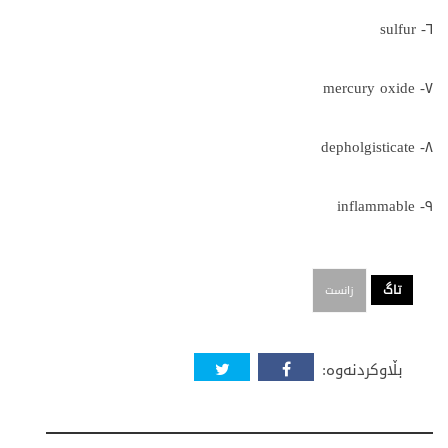
٦- sulfur
٧- mercury oxide
٨- depholgisticate
٩- inflammable
تاگ
زانست
بڵاوکردنەوە: