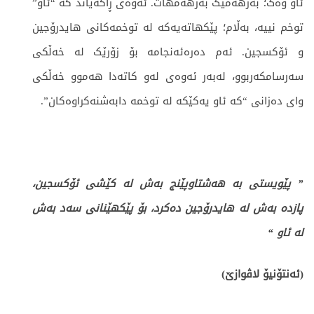
ئاو وەک؛ بەرھەمێک بەرھەمھات. ئەوەی ڕاگەیاند کە “ئاو”
توخم نییە، بەڵام؛ پێکھاتەیەکە لە توخمەکانی ھایدرۆجین
و ئۆکسجین. ئەم دەرەئەنجامە بۆ زۆرێک لە خەڵکی
سەرسامکەربوو، لەبەر ئەوەی لەو کاتەدا ھەموو خەڵکی
وای دەزانی “کە ئاو یەکێکە لە توخمە دابەشنەکراوەکان”.
” پێويستى بە ھەشتاوپێنج بەش لە كێشى ئۆكسجين،
پازدە بەش لە ھايدرۆجين دەكرد، بۆ پێكھێنانى سەد بەش
لە ئاو “
(ئەنتۆنیۆ لاڤوازێ)