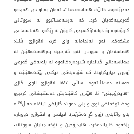
دەدرێتەوە، کاتێک ھەناسەدەدات. ئەوان بەراوردی ھەردوو
گەرمییەکەیان کرد، کە بەرھەمھاتبوو لە سووتانی
کاربۆنەوە بۆ دوانەئۆکسیدی کاربۆن لە ڕێگەی ھەناسەدانی
مشکەکە. ئەو ئەنجامانە وای کرد، لاڤوازێ بڵێت:
ھەناسەدان و سووتان ئەو گەرمییە بەرھەمدەھێنن لە
ھەناسەدانی گیاندارە شیردەرەکانەوە لە پلەیەکی گەرمی
ژووری دیاریکراودا، کە شێوەیەکی دیکەی پێکدەھێنێت و
جەستە دەھێڵێتەوە. ساڵی ١٧٨٣ لاڤوازێ ناوی گازی
“ھایدرۆجینی” نا، ھێنری کاڤێندیش دەستنیشانی کردبوو
)
٩
(
وەک توخمێکی نوێ و پێی دەوت: گازێکی ئینفلەیمەبڵ
ە
بەو واتایەی (زوو گڕ دەگرێت). لاپلاس و لاڤوازێ دووبارە
پێکەوە کاریاندەکرد، ھایدرۆجین و ئۆکسجینیان سووتاند،