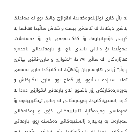
لە پاڵ کاری توێژینەوەکەیدا، لاڤوازێ چالاک بوو لە ھەندێک
بەشی دیکەدا. لە تەمەنی بیست و شەش ساڵیدا ھەڵسا بە
کڕینی کۆمپانیایەک بۆ کۆکردنەوەی باج، بۆ دەستەڵات.
ھەوڵیدا بۆ دانانی یاسای باج، بۆ یارمەتیدانی باجدەرە
ھەژارەکان. لە ساڵی ١٧٧١دا، “لاڤوازێ و ماری-ئانێی پیاترێ
پاوڵز” ژیانی ھاوسەریان پێکھێنا، لە کاتێکدا ماری تەمەنی
تەنیا سیازدە ساڵبوو، زۆر گەنج بوو، ماری نیگارکێش و
پەروەردەکارێکی زۆر باشبوو. ئەو یارمەتی لاڤوازێی دەدا لە
کارە زانستییەکانیدا، پەیپەرەکانی لە زمانی ئینگلیزییەوە بۆ
فەڕەنسی وەردەگێڕا، تێبینییەکانی خۆی و ڕەخنەکانی
سەبارەت بە پەیپەرە زانستییەکانی دەخستە ڕوو، یارمەتی
کارەکانی دەدا لە تاقیگەکەدا، زۆر بەباشی وێنەی ئەو