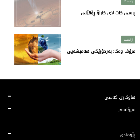
زانست
پرسی کات لای کارلۆ ڕۆڤێلی
زانست
مرۆڤ وەک؛ بەرخۆرێکی ھەمیشەیی
هاوکاری کەسی
سپۆنسەر
پێوەندی