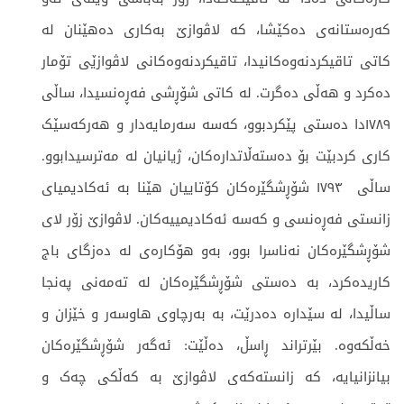
کەرەستانەی دەکێشا، کە لاڤوازێ بەکاری دەھێنان لە
کاتی تاقیکردنەوەکانیدا، تاقیکردنەوەکانی لاڤوازێی تۆمار
دەکرد و ھەڵی دەگرت. لە کاتی شۆڕشی فەڕەنسیدا، ساڵی
١٧٨٩دا دەستی پێکردبوو، کەسە سەرمایەدار و ھەرکەسێک
کاری کردبێت بۆ دەستەڵاتدارەکان، ژیانیان لە مەترسیدابوو.
ساڵی ١٧٩٣ شۆڕشگێرەکان کۆتاییان ھێنا بە ئەکادیمیای
زانستی فەڕەنسی و کەسە ئەکادیمییەکان. لاڤوازێ زۆر لای
شۆڕشگێرەکان نەناسرا بوو، بەو ھۆکارەی لە دەزگای باج
کاریدەکرد، بە دەستی شۆڕشگێرەکان لە تەمەنی پەنجا
ساڵیدا، لە سێدارە دەدرێت، بە بەرچاوی ھاوسەر و خێزان و
خەڵکەوە. بێرتراند ڕاسڵ، دەڵێت: ئەگەر شۆڕشگێرەکان
بیانزانیایە، کە زانستەکەی لاڤوازێ بە کەڵکی چەک و