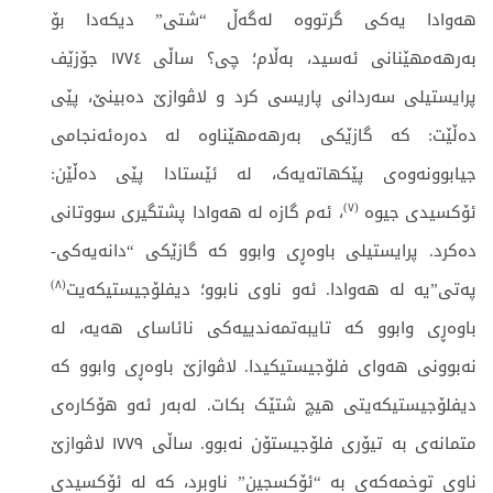
ھەوادا یەکی گرتووە لەگەڵ “شتی” دیکەدا بۆ
بەرھەمھێنانی ئەسید، بەڵام؛ چی؟ ساڵی ١٧٧٤ جۆزێف
پرایستیلی سەردانی پاریسی کرد و لاڤوازێ دەبینێ، پێی
دەڵێت: کە گازێکی بەرھەمھێناوە لە دەرەئەنجامی
جیابوونەوەی پێکھاتەیەک، لە ئێستادا پێی دەڵێن:
)
٧
(
ئۆکسیدی جیوە
، ئەم گازە لە ھەوادا پشتگیری سووتانی
دەکرد. پرایستیلی باوەڕی وابوو کە گازێکی “دانەیەکی-
)
٨
(
پەتی”یە لە ھەوادا. ئەو ناوی نابوو؛ دیفلۆجیستیکەیت
باوەڕی وابوو کە تایبەتمەندییەکی نائاسای ھەیە، لە
نەبوونی ھەوای فلۆجیستیکیدا. لاڤوازێ باوەڕی وابوو کە
دیفلۆجیستیکەیتی ھیچ شتێک بکات. لەبەر ئەو ھۆکارەی
متمانەی بە تیۆری فلۆجیستۆن نەبوو. ساڵی ١٧٧٩ لاڤوازێ
ناوی توخمەکەی بە “ئۆکسجین” ناوبرد، کە لە ئۆکسیدی