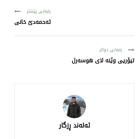
بابەتی پێشتر
ئەحمەدێ خانى
بابەتی دواتر
تیۆریى وێنە لاى هوسەرل
ئەلەند ڕزگار