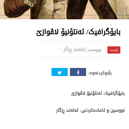
بایۆگرافیک/ ئەنتۆنیۆ لاڤوازێ
ئەلەند ڕزگار
نووسەر:
زانست
بڵاوکردنەوە:
بایۆگرافیک/ ئەنتۆنیۆ لاڤوازێ
نووسین و ئامادەکردنی: ئەلەند ڕزگار