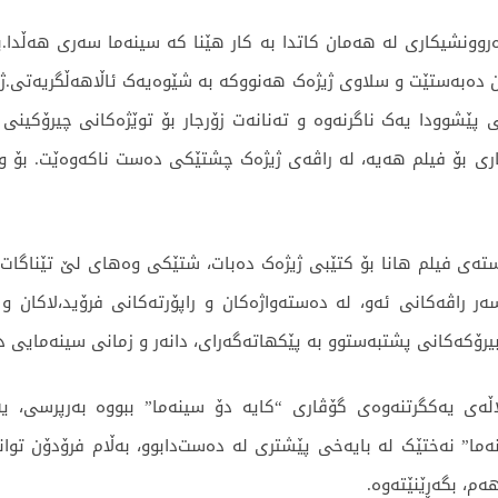
وونشیکاری لە هەمان کاتدا بە کار هێنا کە سینەما سەری هەڵدا.ب
ن دەبەستێت و سلاوی ژیژەک هەنووکە بە شێوەیەک ئاڵاهەڵگریەتی.ژی
شوودا یەک ناگرنەوە و تەنانەت زۆرجار بۆ توێژەکانی چیرۆکینی ف
ری بۆ فیلم هەیە، لە راڤەی ژیژەک چشتێکی دەست ناکەوەێت. بۆ و
تەی فیلم هانا بۆ کتێبی ژیژەک دەبات، شتێکی وەهای لێ تێناگات. 
ەر راڤەکانی ئەو، لە دەستەواژەکان و راپۆرتەکانی فرۆید،لاکان 
رۆکەکانی پشتبەستوو بە پێکهاتەگەرای، دانەر و زمانی سینەمایی در
ی یەکگرتنەوەی گۆڤاری “کایە دۆ سینەما” ببووە بەرپرسی، یە
ما” نەختێک لە بایەخی پێشتری لە دەست‌دابوو، بەڵام فرۆدۆن توان
ەم، بگەڕێنێتەوە.