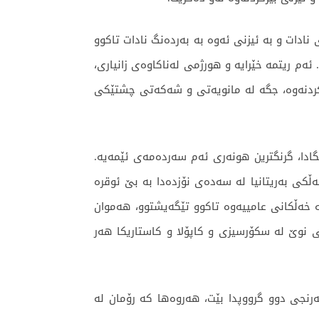
ادات و بە ئیزنی ئەوە بە بەردەنگ نادات تاکوو
ئەم ریتمە خێرایە و هورژمی لەناکاوەی زانیاری،
کردنەوە، جگە لە مانویەتی و شەکەتی چشتێکی
ادا، گرنگترین هونەری ئەم سەردەمەی ئێمەیە.
ی بەریتانیا لە سەدەی نۆزدەدا بە بێ ئوقرە
ە خەڵکانی عامییەوە تاکوو تێگەیشتوو، هەموان
 نوێ لە سکۆرسیزی و کاپۆلا و کاستاریکا هەر
نجی دوو گرووپدا بێت، هەروەها کە رۆمان لە