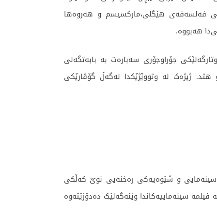
ریتی فەلسەفەی هێگلی،مارکسیسم و هەروەها
‌دا هەبووە.
تارگەلێکی جۆراوجۆری سەبارەت بە بابەتگەلی
 هتد. ژیژەک لە وتووێژێکدا لەگەڵ گۆڤارێکی
کی سینەمایی و شێوەیەکی رەخنەیی نوێ کەڵکی
ە فیلمە سینەماییەکاندا وێنەگەلێک دەدۆزێتەوە