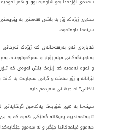
سەدەی نۆزدەدا بەو شێوەیە بوو، و هەر ئەوەیە 
سلاوی ژیژەک، زۆر بە باشی هەستی بە پێویستی‌ی
سینەما داوەتەوە.
قەبارەی ئەو بەرهەمانەی کە ژیژەک تەرخانی 
بەناوبانگەکانی فیلم زۆرتر و سەرکەوتووترە، بە
و ئەوە ئەمەیە کە ژیژەک پێش لەوەی کە تیۆری‌
لێزانانە و زۆر سەخت و گرانی سەبارەت بە کانت
لاکانی” لە جیهانی سەردەم دایە.
سینەما بە هیچ شێویەک یەکەمین گرنگایەتی لە 
تایبەتمەندییە پەیهاتە گەلێکی هەیە کە بە بێ ل
هەموو فیلمەکاندا جێگیر و لە هەموو جێگایەکدا ب