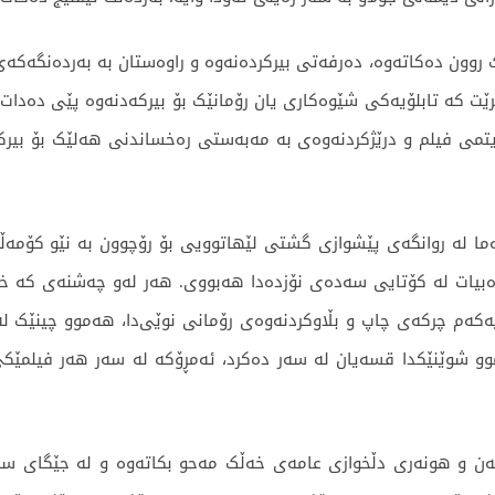
روون دەکاتەوە، دەرفەتی بیرکردەنەوە و راوەستان بە بەردەنگەکەی ن
ێت کە تابلۆیەکی شێوەکاری یان رۆمانێک بۆ بیرکەدنەوە پێی دەدات. 
تمی فیلم و درێژکردنەوەی بە مەبەستی رەخساندنی هەلێک بۆ بیر
ما لە روانگەی پێشوازی گشتی لێهاتوویی بۆ رۆچوون بە نێو کۆمەڵگ
بیات لە کۆتایی سەدەی نۆزدەدا هەبووی. هەر لەو چەشنەی کە خەڵک
یەکەم چرکەی چاپ و بڵاوکردنەوەی رۆمانی نوێی‌دا، هەموو چینێک ل
وو شوێنێکدا قسەیان لە سەر دەکرد، ئەمڕۆکە لە سەر هەر فیلمێکی
ەن و هونەری دڵخوازی عامەی خەڵک مەحو بکاتەوە و لە جێگای سەر