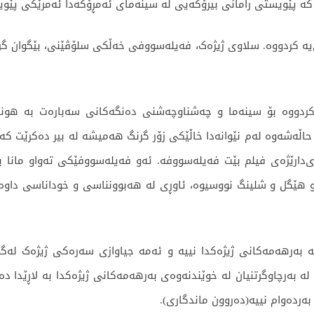
کە پێویستی رامانی بیرۆکەیی لە سینەمای ئەمڕۆکەدا ئەمرێکی پێوی
ە کردووە. سلاوی ژیژەک، فەیلەسووفی خەڵکی سلۆڤێنی، بێگوان گرن
کردووە بۆ سینەما و چەشناوچەشنی دەنگەکانی سەبارەت بە هون
م حاڵەشەوە لەم نێوانەدا خاڵێکی زۆر گرنگ هەمیشە لە بیر دەکرێت کە
دارێژەی فیلم بێت فەیلەسووفە. ئەو فەیلەسووفێکی تەواو مانا بە
 و هێگل و شلینگ نووسیوە، ئاوڕی لە هەبوونناسی و خوداناسی داوەت
بەرهەمەکانی ژیژەکدا نییە و ئەمە جیاوازی سەرەکی ژیژەک لەگەڵ ت
ە بەرچاوگرتنیان لە خوێندنەوەی بەرهەمەکانی ژیژەکدا بە لاڕێدا دەڕ
ەردەوام نییە(دەروون ماندگاری).