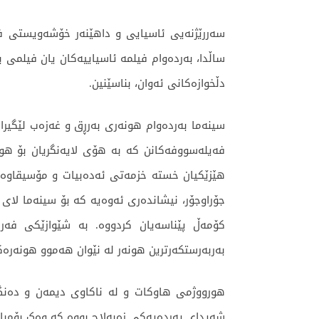
سەررێژنەیی ئاسیایی و داهێنەر خۆشەویستی فر
ساڵدا، بەردەوام فیلمە ئاسیاییەکان یان فیلمی 
دڵخوازەکانی ئەوان، بناسێنین.
سینەما بەردەوام هونەری بەرڕق و غەزەب لێگیرای
فەیلەسووفەکانن کە بە هۆی لایەنگریان بۆ هون
هێزێکیان خستە خزمەتی ئەدەبیات و مۆسیقاوە. ل
جۆراوجۆر، نیشاندەری ئەوەیە کە بۆ سینەما لای
کۆمەڵ پێناسەیان کردووە. بە شێوازێکی فەرم
بەربەرستکەرترین هونەر لە نێوان هەموو هونەرە
هورووژمی هاوکات و لە ناکاوی دیمەن و دەنگ و
شەیدای پەردەیەکی زەبەلاح بووە کە وەک بۆمبارا