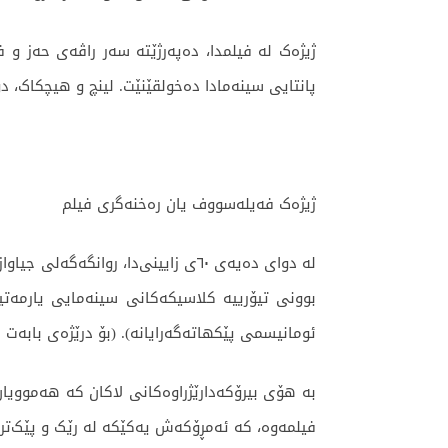
ژیژەک لە فیلمدا، دەپەرژێتە سەر راڤەی حەز و ف
پانتایی سینەمادا دەخولقێنێت. لینچ و هیچکاک، 
ژیژەک فەیلەسووف یان رەخنەگری فیلم
لە دوای دەیەی ٦٠ی زایینی‌دا‌، ر
بوونی تیۆرییە کلاسیکەکانی سینەمایی یارمەتی
ئومانیسمی پێکهاتەگەرایانە). (بۆ درێژەی بابەت ل
بە هۆی بیرۆکەدارێژراوەکانی لاکان کە هەموویان
فیلمەوە، کە ئەمڕۆکەش یەکێکە لە رێک و پێک‌تر