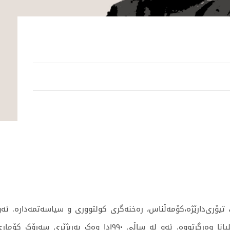
ایک بووی ١٩٤٩، فەیلەسووف، تیۆری‌دارێژە،کۆمەڵناس، رەخنەگری کولتووری و سیاسەتمە
بڕوانامەی دکتۆرای فەلسەفەی لە زانکۆی لیۆبلیانا وەرگرتووە. ئ