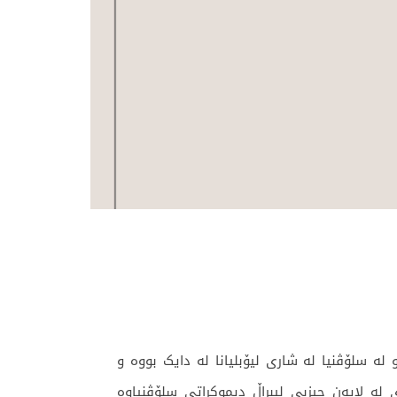
زانست
هزر
دارە. ئەو لە سلۆڤنیا لە شاری لیۆبلیانا لە دایک بووە و
ەو لە ساڵی ١٩٩٠دا وەک بەربژێری سەرۆک کۆماری لە لایەن حیزبی لیبڕاڵ دیموکراتی سلۆڤنیاوە