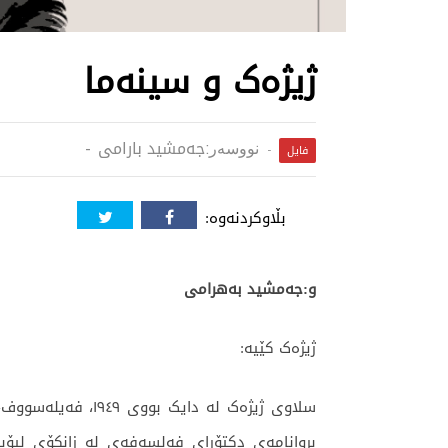
ژیژەک و سینەما
جەمشید بارامی
نووسەر:
فایل
بڵاوکردنەوە:
و:جەمشید بەهرامی
ژیژەک کێیە:
سلاوی ژیژەک لە د