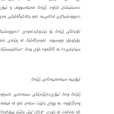
دەستنیشان کراوە. ژیژەک فەیلەسووف و تیۆر
دەروونشیکاری لاکانی‌یە. ئەو چالاکیگەلێکی بەر
ناوبانگی ژیژەک بۆ زیندوکردنەوەی “دەروونشی
جۆراوجۆر نووسیوە. تەوەرگەلێک لە وێنەی شەڕ
سپانیایی‌دا، بە گاڵتەوە خۆی وەک “ستالینیستێکی
تیۆرییە سینەماییەکانی ژیژەک
ژیژەک وەک تیۆری‌دارێژەرێکی سینەمایی ناسرا
وەرگرتووە. بە بڕوای رابێرت ستەم، ئەو لە فیلم
کە تەنانەت لە خودی “لاکان”یش باشتر بیرۆکەکا