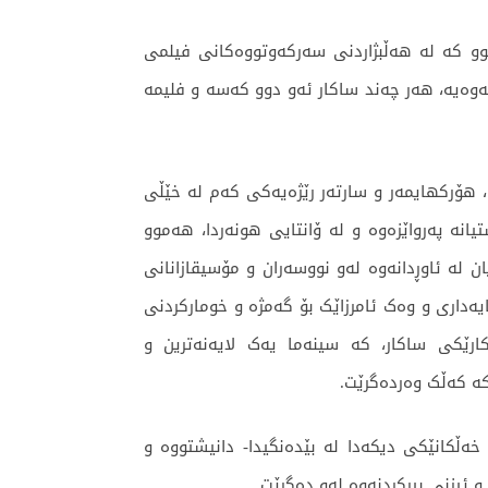
وو کە لە هەڵبژاردنی سەرکەوتووەکانی فیلمی
ئەوەیە، هەر چەند ساکار ئەو دوو کەسە و فلیمە
ۆ، هۆرکهایمەر و سارتەر رێژەیەکی کەم لە خێڵی
نە پەرواێزەوە و لە ۆانتایی هونەردا، هەموو
 لە ئاوڕدانەوە لەو نووسەران و مۆسیقازانانی
ەداری و وەک ئامرزاێک بۆ گەمژە و خومارکردنی
ارێکی ساکار، کە سینەما یەک لایەنەترین و
کە کەڵک وەردەگرێت.
ەڵکانێکی دیکەدا لە بێدەنگیدا- دانیشتووە و
 ئیزنی بیرکردنەوە لەو دەگرێت.