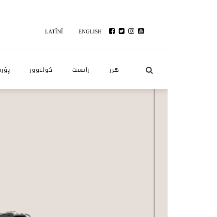
LATÎNÎ
ENGLISH
هزر
زانست
کولتوور
پۆرت