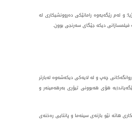
یا؛ و لەم رێگەیەوە رامانێکی دەروونشیکاری لە
ە فیلمسازانی دیکە جێگای سەرنجی بوون.
ڵدانی روانگەکانی چەپ و لە لایەکی دیکەشەوە لەبارتر
ێگەیاند(بە هۆی هەبوونی تیۆری بەرهەمینەر و
اری هاتە نێو بازنەی سینەما و پانتایی رەخنەی