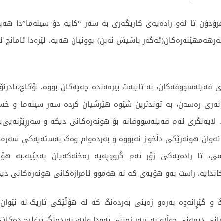
ۆدۆن تا ئەو رادەیەی کاریگەری بە سەر “کایە دۆ سینەما”دا هەب
بەرهەمهێنەرەکان(ئەگەر باشیش نەبن) بوونیان هەیە. لێرەدا ئامانج 
 فەیلەسووفەکان، بە تایبەت بیرمەندە چەپەکان بووە. لۆکاچ،ئادرن
ەری رەسەن، بە توندترین شێوە هێرشیان کردە سەر سینەما و خستیا
ایەنگری ئەم فەیلەسووفانە بۆ هونەرەکانی دیکە و سەرڕێژنەیی‌یان
 ئەوان هونەرێکی دڵخواز نەبووە و بەردەوام وەک بەستەیەکی سەرمای
ی، تا رادەیەکی زۆر ئەم گرووپەیە رەخنەکەیان بەجێیە،بە هۆک
کاندایە، راست بەو هۆیەی کە لە هەموو ئامرازەکانی هونەرەکانی دی
 گێڕانەوە بەرەو زەینی بەردەنگ کە لە هۆڵێکی تاریک-لە نێوان خ
نی دیمەنی جوڵاو بە سەر زەینی ئەودا وایە، بەردەنگ ئیفلیج دەکات و