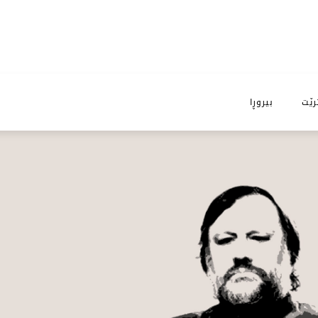
رێت
بیروڕا