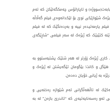
ابەت(سووژە) و ئاپاراتۆس چەمکگەلێکن کە ئەم
ژەک شێوازێکی نوێ بۆ لێکدانەوەی فیلم گەڵاڵە
یلم یارمەتیدەر نییە و بەردەنگێک کە لە فیلم
ێنە کتێبێک کە ژیژەک لە سەر فیلمی “شاڕێگەی
کاری ژیژەک زۆرتر لە هەر شتێک پشتبەستوو بە
و هێگل و کانت؛ بێگومان تێگەیشتن لە ژیژەک و
ێژە بە ژیانی خۆیان دەدەن.
کێک لە ئاڵهەڵگرانی ئەم شێوازە رەخنەیی و
ی ئەو رەسەنایەتیەی کە “ئاندرێ بازەن” لە بە