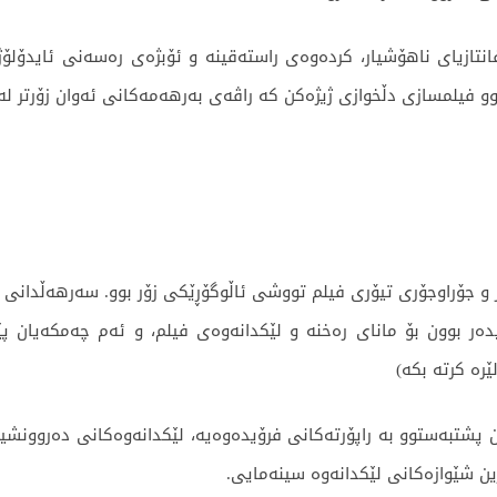
انتازیای ناهۆشیار، کردەوەی راستەقینە و ئۆبژەی رەسەنی ئایدۆلۆژ
دوو فیلمسازی دڵخوازی ژیژەکن کە راڤەی بەرهەمەکانی ئەوان زۆرتر ل
وانگەگەلی جیاواز و جۆراوجۆری تیۆری فیلم تووشی ئاڵوگۆڕێکی زۆر بوو. سەرهە
دەر بوون بۆ مانای رەخنە و لێکدانەوەی فیلم، و ئەم چەمکەیان پ
ێرە کرتە بکە)
 پشتبەستوو بە راپۆرتەکانی فرۆیدەوەیە، لێکدانەوەکانی دەروونشیک
ین شێوازەکانی لێکدانەوە سینەمایی.