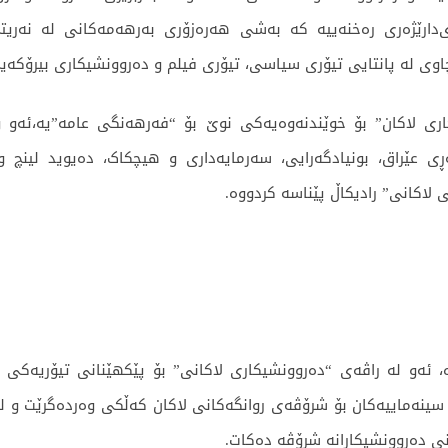
ی‌دارێژەری رەخنەییە کە بەشی هەرەزۆری بەرهەمەکانی لە نە
چاوی لە پانتایی تیۆری سیاسی، تیۆری فیلم و دەروونشیکاری بیرۆکەیی
کاری لاکان” بۆ خوێندنەوەیەکی نوێ بۆ “فەرهەنگی عامە”یە،ئەو و
ی عێراق، بونیادگەرایی، سەرمایەداری و هیچکاک، دەیوید لینچ و
 لاکانی” رادیکاڵ پێناسە کردووە.
وە، ئەو لە راڤەی “دەروونشیکاری لاکانی” بۆ پێکهێنانی تیۆریە
ە سینەماییەکان بۆ شرۆڤەی روانگەکانی لاکان کەڵکی وەردەگرێت و ل
نی دەروونشیکارانە شرۆڤە دەکات.