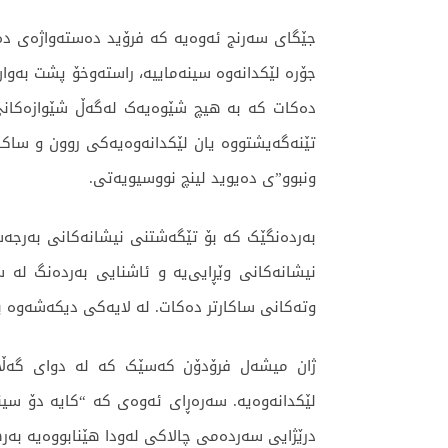
جێگای سەرنج ئەوەیە کە فرۆید دەستەواژەی دەر
جۆرە لێکدانەوە سینەماییە، راستەوخۆ پشت بەوا
دەکات کە بە هیچ شێوەیەک لەگەڵ شێوازەکانی پێ
تێنەگەیشتووە یان لێکدانەوەیەکی روون و ساکا
ونبوو”ی دەیوید لینچ نووسیویەتی.
بەردەنگێک کە بۆ تێگەشتنی نیشانەکانی بەرجەس
نیشانەکانی وێڕایی‌یە و ئاشنایی بەردەنگ لە س
وتەکانی ساکارتر دەکات. لە لایەکی دیکەشەوە بی
ژان میشەل فرۆدۆن کەسێک کە لە دوای گەڵاڵە
لێکدانەوەیە. سەرەڕای ئەوەی کە “کایە دۆ سینە
درێژایی سەردەمی چالاکی لەودا هێنابووەیە بەره