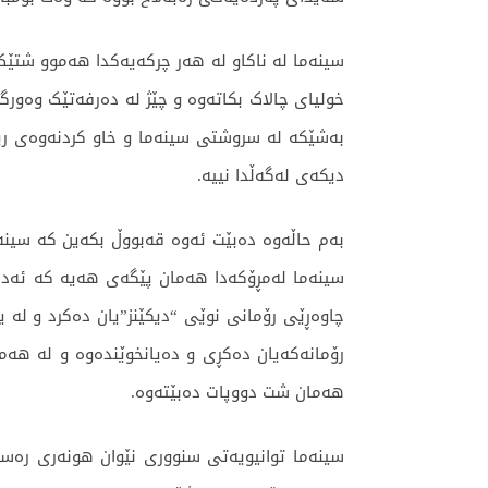
سینەما لە ناکاو لە هەر چرکەیەکدا هەموو شتێک 
خولیای چالاک بکاتەوە و چێژ لە دەرفەتێک وەورگر
بەشێکە لە سروشتی سینەما و خاو کردنەوەی ری
دیکەی لەگەڵدا نییە.
بەم حاڵەوە دەبێت ئەوە قەبووڵ بکەین کە سینە
سینەما لەمڕۆکەدا هەمان پێگەی هەیە کە ئەدە
چاوەڕێی رۆمانی نوێی “دیکێنز”یان دەکرد و لە 
رۆمانەکەیان دەکڕی و دەیانخوێندەوە و لە هەم
هەمان شت دووپات دەبێتەوە.
سینەما توانیویەتی سنووری نێوان هونەری رەس