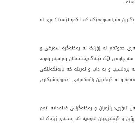
ستە.
گترین فەیلەسووفێکە کە تاکوو ئێستا ئاوڕی لە
ەری حەوتەم لە زۆرێک لە رەخنەگرە سەرکی و
 سەرچاوەی لێک تێنەگەیشتنەکان بەرامبەر بەوە،
 پرەنسیپ و بە داب و نەریتە کە بابەتگەلێکی
ەوە و لە گرنگترین راڤەکەرانی “دەروونشیکاری
یۆری‌دارێژەران و رەخنەگرانی فیلمدایە. ئەم
ۆین و گرنگترینیان ئەوەیە کە رەخنەی ژیژەک لە