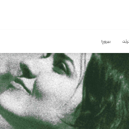
رێت
بیروڕا