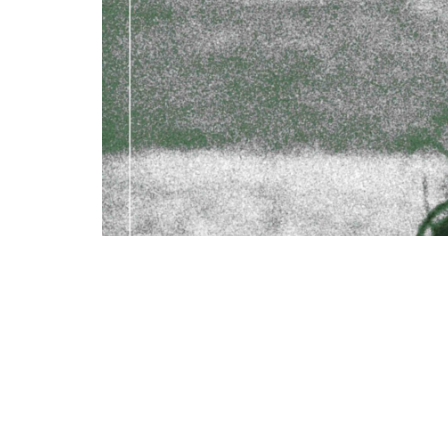
زانست
هزر