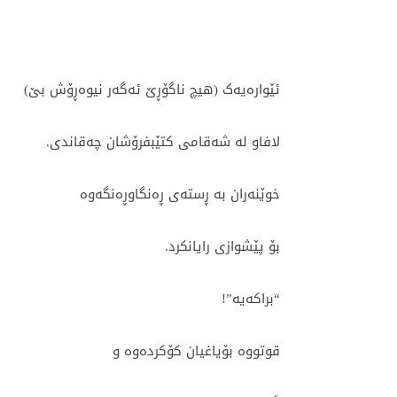
ئێوارەیەک (ھیچ ناگۆڕێ ئەگەر نیوەڕۆش بێ)
لافاو لە شەقامی کتێبفرۆشان چەقاندی.
خوێنەران بە ڕستەی ڕەنگاوڕەنگەوە
بۆ پێشوازی رایانکرد.
“براکەیە”!
قوتووە بۆیاغیان کۆکردەوە و