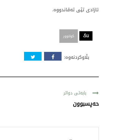
ئازادی تێی تەقاندووە.
تاگ
کولتوور
بڵاوکردنەوە:
بابەتی دواتر
حەپسبوون