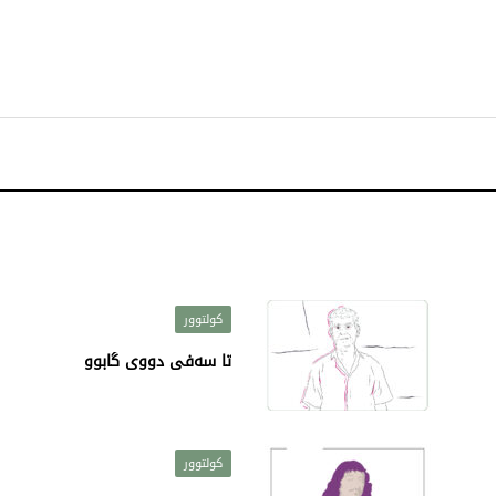
کولتوور
تا سەفی دووی گابوو
کولتوور