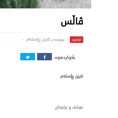
ڤاڵس
نارین ڕۆستەم
نووسەر:
کولتوور
بڵاوکردنەوە:
نارین ڕۆستەم
خوشك و برایەکن