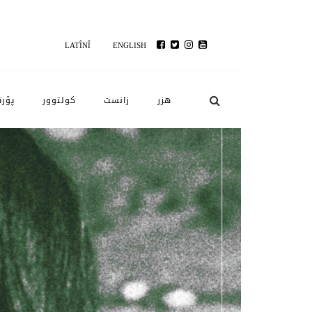
LATÎNÎ
ENGLISH
هزر
زانست
کولتوور
پۆرت