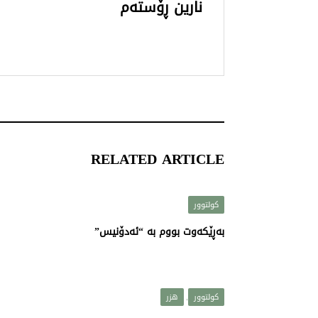
نارین ڕۆستەم
RELATED ARTICLE
کولتوور
بەڕێكەوت بووم بە “ئەدۆنیس”
کولتوور
هزر
,