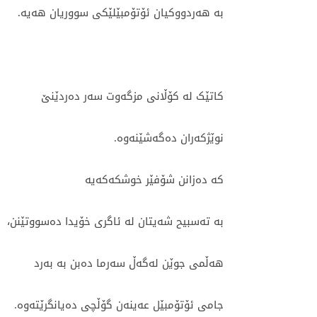
بە ھەردووکیان ئۆتۆمبێلێکی سووریان ھەیە.
کاتێک لە کۆڵانی مزگەوت سەر دەردێنێ
نوێژکەران دەگەشێنەوە.
کە دەزانن شۆفێر خوشکەکەیە
بە تەسبیح شەیتان لە ئاگری خۆیدا دەسووتێنن،
ھەڵمی جوێن لەگەڵ سەرما دەبن بە بەرد
جامی ئۆتۆمبێل عەینەن گۆڵچی دەیانگرێتەوە.