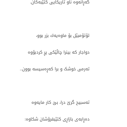
گەڕانەوە ناو تاریکایی کتێبەکان.
ئۆتۆمبێل بۆ ماوەیەك بزر بوو،
دواجار کە بینرا چاڵێکی پڕ کردبۆوە
تەرمی خوشک و برا کەڕەسیسە بوون..
تەسبیح گرێ درا، بێ کار مایەوە
دەڕابەی بازاڕی کتێبفرۆشان شکاوە: